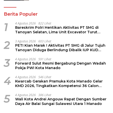
Berita Populer
1
4 Agustus 2026
822 Lihat
Bareskrim Polri Hentikan Aktivitas PT SMG di
Tanoyan Selatan, Lima Unit Excavator Turut
Diamankan
2
3 Agustus 2026
603 Lihat
PETI Kian Marak ! Aktivitas PT SMG di Jalur Tujuh
Tanoyan Diduga Berlindung Dibalik IUP KUD
Perintis
3
4 Agustus 2026
591 Lihat
Forward Sulut Resmi Bergabung Dengan Wadah
Pokja PWI Kota Manado
4
4 Agustus 2026
546 Lihat
Kwarcab Gerakan Pramuka Kota Manado Gelar
KMD 2026, Tingkatkan Kompetensi 36 Calon
Pembina Pramuka
5
4 Agustus 2026
386 Lihat
Wali Kota Andrei Angouw Rapat Dengan Sumber
Daya Air Balai Sungai Sulawesi Utara 1 Manado