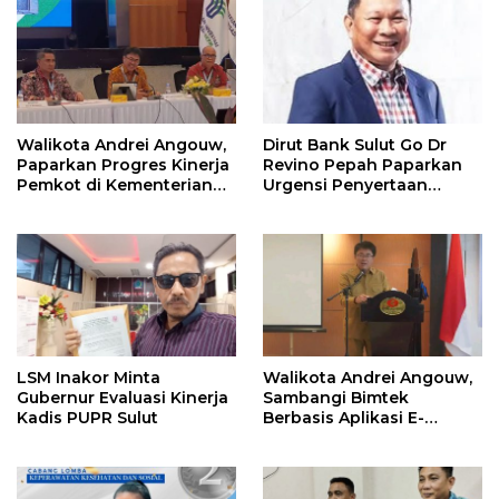
Walikota Andrei Angouw,
Dirut Bank Sulut Go Dr
Paparkan Progres Kinerja
Revino Pepah Paparkan
Pemkot di Kementerian
Urgensi Penyertaan
Investasi dan
Modal Rp 30 Miliar
Hilirisasi/BKPM
LSM Inakor Minta
Walikota Andrei Angouw,
Gubernur Evaluasi Kinerja
Sambangi Bimtek
Kadis PUPR Sulut
Berbasis Aplikasi E-
Integrity