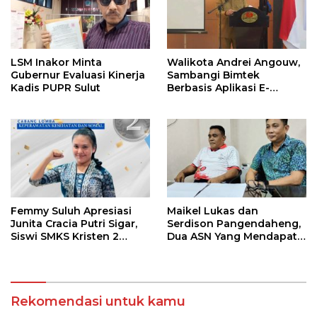
LSM Inakor Minta
Walikota Andrei Angouw,
Gubernur Evaluasi Kinerja
Sambangi Bimtek
Kadis PUPR Sulut
Berbasis Aplikasi E-
Integrity
Femmy Suluh Apresiasi
Maikel Lukas dan
Junita Cracia Putri Sigar,
Serdison Pangendaheng,
Siswi SMKS Kristen 2
Dua ASN Yang Mendapat
Tomohon Raih Medali
SK Perbati Pusat Di Ajang
Perak LKS Dikmen
Kejuaraan Tinju Asia di
Nasional 2026
Jakarta
Rekomendasi untuk kamu