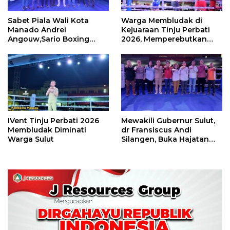
Sabet Piala Wali Kota
Warga Membludak di
Manado Andrei
Kejuaraan Tinju Perbati
Angouw,Sario Boxing
2026, Memperebutkan
Camp Juara Umum Tinju
Piala Wali Kota
Perbati 2026
IVent Tinju Perbati 2026
Mewakili Gubernur Sulut,
Membludak Diminati
dr Fransiscus Andi
Warga Sulut
Silangen, Buka Hajatan
Tinju Perbati Sulut,
Memperebutkan Piala
Wali Kota Manado