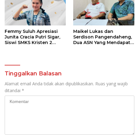
Femmy Suluh Apresiasi
Maikel Lukas dan
Junita Cracia Putri Sigar,
Serdison Pangendaheng,
Siswi SMKS Kristen 2
Dua ASN Yang Mendapat
Tomohon Raih Medali
SK Perbati Pusat Di Ajang
Perak LKS Dikmen
Kejuaraan Tinju Asia di
Nasional 2026
Jakarta
Tinggalkan Balasan
Alamat email Anda tidak akan dipublikasikan.
Ruas yang wajib
ditandai
*