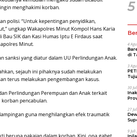
5
ingin menghakimi korban.
n polisi. “Untuk kepentingan penyidikan,
ut,” ungkap Wakapolres Minut Kompol Hans Karia
Ber
i Bau SIK dan Kasi Humas Iptu E Firdaus saat
Mapolres Minut.
4 Agu
Bare
di 
n sanksi yang diatur dalam UU Perlindungan Anak.
Tur
3 Agu
hkan, sejauh ini pihaknya sudah melakukan
PETI
Tuj
dan terus melakukan pengembangan kasus.
IUP 
30 Ju
dan Perlindungan Perempuan dan Anak terkait
Ina
Prov
 korban pencabulan.
27 Ju
ndampingan guna menghilangkan efek traumatik
Dew
Sup
9 Jul
kti berupa pakaian dalam korban. Kini, opa gabet
Inil