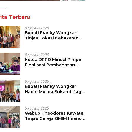
ita Terbaru
6 Agustus 2026
Bupati Franky Wongkar
Tinjau Lokasi Kebakaran
GMIM Imanuel Kawangkoan
Bawah, Tegaskan
Komitmen Dukung
6 Agustus 2026
Pemulihan
Ketua DPRD Minsel Pimpin
Finalisasi Pembahasan
Rancangan KUA-PPAS
Tahun 2027
6 Agustus 2026
Bupati Franky Wongkar
Hadiri Musda Srikandi Jaga
Desa Sulut, Perkuat Sinergi
Bangun Desa
6 Agustus 2026
Wabup Theodorus Kawatu
Tinjau Gereja GMIM Imanuel
Kawangkoan Bawah Pasca
Kebakaran, Sampaikan