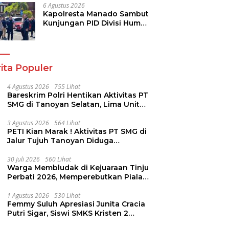
Dukungan bagi Jemaat
6 Agustus 2026
Kapolresta Manado Sambut
Kunjungan PID Divisi Humas
Polri
ita Populer
4 Agustus 2026
755 Lihat
Bareskrim Polri Hentikan Aktivitas PT
SMG di Tanoyan Selatan, Lima Unit
Excavator Turut Diamankan
3 Agustus 2026
564 Lihat
PETI Kian Marak ! Aktivitas PT SMG di
Jalur Tujuh Tanoyan Diduga
Berlindung Dibalik IUP KUD Perintis
30 Juli 2026
560 Lihat
Warga Membludak di Kejuaraan Tinju
Perbati 2026, Memperebutkan Piala
Wali Kota
1 Agustus 2026
530 Lihat
Femmy Suluh Apresiasi Junita Cracia
Putri Sigar, Siswi SMKS Kristen 2
Tomohon Raih Medali Perak LKS