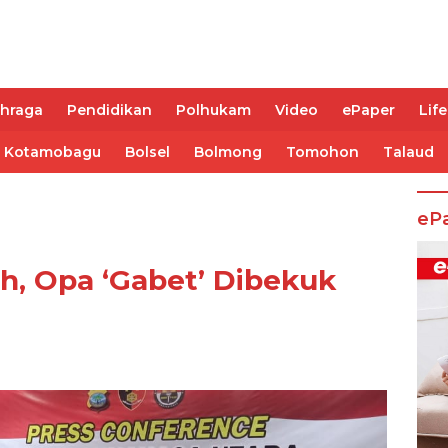
ahraga
Pendidikan
Polhukam
Video
ePaper
Life
Kotamobagu
Bolsel
Bolmong
Tomohon
Talaud
eP
h, Opa ‘Gabet’ Dibekuk