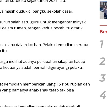
n terkutuk itu sejak tahun 2021 lalu.
nya masih duduk di bangku sekolah dasar.
isuruh salah satu guru untuk mengantar minyak
i dalam rumah, tangan kedua bocah itu ditarik
Ber
1
dan celana dalam korban. Pelaku kemudian meraba
itu.
2
warga melihat adanya perubahan sikap terhadap
ta keduanya sudah pernah digerayangi pelaku.
3
bet kemudian memberikan uang 15 ribu rupiah dan
 yang namanya anak-anak tetap tak bisa
4
keduanya kemudian mengaku sudah dicabuli.