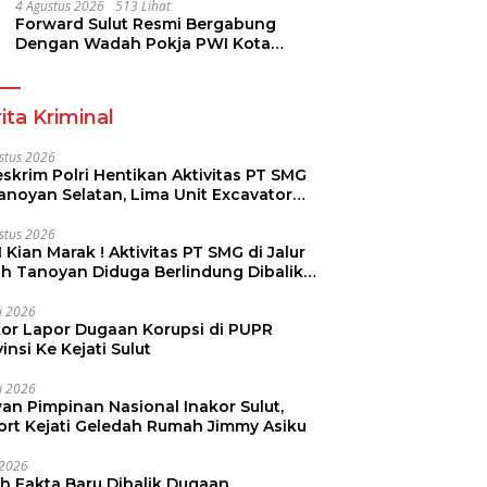
Dikmen Nasional 2026
4 Agustus 2026
513 Lihat
Forward Sulut Resmi Bergabung
Dengan Wadah Pokja PWI Kota
Manado
ita Kriminal
stus 2026
skrim Polri Hentikan Aktivitas PT SMG
Tanoyan Selatan, Lima Unit Excavator
ut Diamankan
stus 2026
 Kian Marak ! Aktivitas PT SMG di Jalur
uh Tanoyan Diduga Berlindung Dibalik
KUD Perintis
li 2026
kor Lapor Dugaan Korupsi di PUPR
insi Ke Kejati Sulut
li 2026
an Pimpinan Nasional Inakor Sulut,
ort Kejati Geledah Rumah Jimmy Asiku
i 2026
ah Fakta Baru Dibalik Dugaan