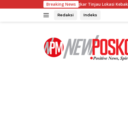
Langsung
i Franky Wongkar Tinjau Lokasi Kebakaran GMIM Imanuel Ka
Breaking News
ke
konten
Redaksi
Indeks