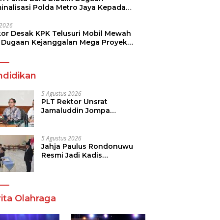
minalisasi Polda Metro Jaya Kepada
see Monicha Elshaday
i 2026
kor Desak KPK Telusuri Mobil Mewah
 Dugaan Kejanggalan Mega Proyek
n di BPJN
ndidikan
5 Agustus 2026
PLT Rektor Unsrat
Jamaluddin Jompa
Tekankan 7 Poin, Pastikan
Layanan Akademik dan
Kampus Kondusif
5 Agustus 2026
Jahja Paulus Rondonuwu
Resmi Jadi Kadis
Pendidikan Sulut, Gantikan
Femmy J Suluh
ita Olahraga