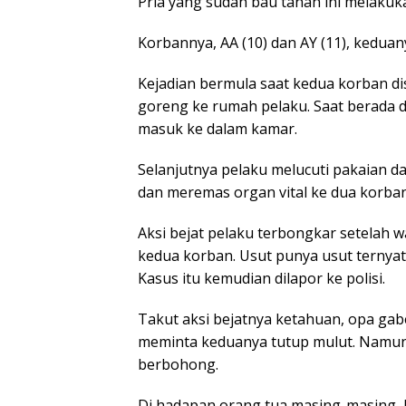
Pria yang sudah bau tanah ini melakuka
Korbannya, AA (10) dan AY (11), kedua
Kejadian bermula saat kedua korban d
goreng ke rumah pelaku. Saat berada d
masuk ke dalam kamar.
Selanjutnya pelaku melucuti pakaian 
dan meremas organ vital ke dua korban 
Aksi bejat pelaku terbongkar setelah 
kedua korban. Usut punya usut ternya
Kasus itu kemudian dilapor ke polisi.
Takut aksi bejatnya ketahuan, opa ga
meminta keduanya tutup mulut. Namun
berbohong.
Di hadapan orang tua masing-masing, 