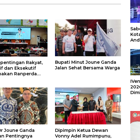
Sabe
Kot
And
Ang
Box
Umu
Bupati Minut Joune Ganda
202
pentingan Rakyat,
Jalan Sehat Bersama Warga
if dan Eksekutif
nakan Ranperda
ntahan Desa
IVen
202
Dim
Sulu
Dr Joune Ganda
Dipimpin Ketua Dewan
an Pentingnya
Vonny Adel Rumimpunu,