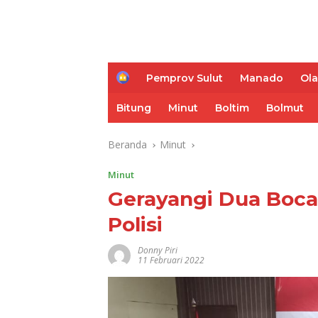
H
Pemprov Sulut
Manado
Ol
o
m
Bitung
Minut
Boltim
Bolmut
e
Beranda
Minut
Minut
Gerayangi Dua Boca
Polisi
Donny Piri
11 Februari 2022