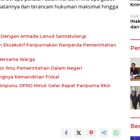
Kri
atannya dan terancam hukuman maksimal hingga
She
6 Jul
INa
dan
Jala
a Dengan Armada Lanud Samratulangi
an Eksekutif Paripurnakan Ranperda Pemerintahan
Pe
 Bersama Warga
tor Ilmu Pemerintahan Dalam Negeri
ngnya Kemandirian Fiskal
mpunu, DPRD Minut Gelar Rapat Paripurna RKA
Ber