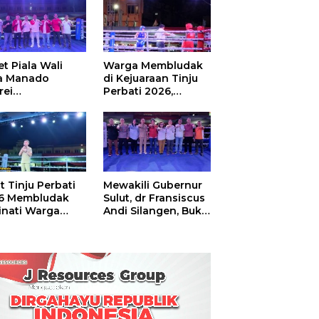
t Piala Wali
Warga Membludak
a Manado
di Kejuaraan Tinju
rei
Perbati 2026,
ouw,Sario
Memperebutkan
ing Camp Juara
Piala Wali Kota
m Tinju Perbati
6
t Tinju Perbati
Mewakili Gubernur
6 Membludak
Sulut, dr Fransiscus
inati Warga
Andi Silangen, Buka
t
Hajatan Tinju
Perbati Sulut,
Memperebutkan
Piala Wali Kota
Manado