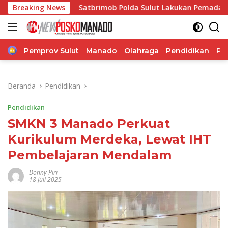
Langsung
Breaking News
Satbrimob Polda Sulut Lakukan Pemadaman Kebakaran
ke
konten
Home
Pemprov Sulut
Manado
Olahraga
Pendidikan
Po
Beranda
Pendidikan
Pendidikan
SMKN 3 Manado Perkuat
Kurikulum Merdeka, Lewat IHT
Pembelajaran Mendalam
Donny Piri
18 Juli 2025