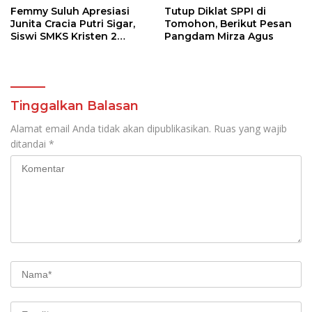
Femmy Suluh Apresiasi
Tutup Diklat SPPI di
Junita Cracia Putri Sigar,
Tomohon, Berikut Pesan
Siswi SMKS Kristen 2
Pangdam Mirza Agus
Tomohon Raih Medali
Perak LKS Dikmen
Nasional 2026
Tinggalkan Balasan
Alamat email Anda tidak akan dipublikasikan.
Ruas yang wajib
ditandai
*