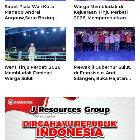
Sabet Piala Wali Kota
Warga Membludak di
Manado Andrei
Kejuaraan Tinju Perbati
Angouw,Sario Boxing
2026, Memperebutkan
Camp Juara Umum Tinju
Piala Wali Kota
Perbati 2026
IVent Tinju Perbati 2026
Mewakili Gubernur Sulut,
Membludak Diminati
dr Fransiscus Andi
Warga Sulut
Silangen, Buka Hajatan
Tinju Perbati Sulut,
Memperebutkan Piala
Wali Kota Manado