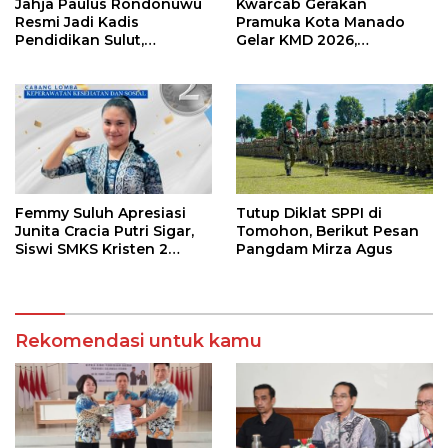
Jahja Paulus Rondonuwu
Kwarcab Gerakan
Resmi Jadi Kadis
Pramuka Kota Manado
Pendidikan Sulut,
Gelar KMD 2026,
Gantikan Femmy J Suluh
Tingkatkan Kompetensi
36 Calon Pembina
Pramuka
Femmy Suluh Apresiasi
Tutup Diklat SPPI di
Junita Cracia Putri Sigar,
Tomohon, Berikut Pesan
Siswi SMKS Kristen 2
Pangdam Mirza Agus
Tomohon Raih Medali
Perak LKS Dikmen
Nasional 2026
Rekomendasi untuk kamu