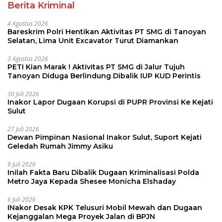
Berita Kriminal
4 Agustus 2026
Bareskrim Polri Hentikan Aktivitas PT SMG di Tanoyan
Selatan, Lima Unit Excavator Turut Diamankan
3 Agustus 2026
PETI Kian Marak ! Aktivitas PT SMG di Jalur Tujuh
Tanoyan Diduga Berlindung Dibalik IUP KUD Perintis
30 Juli 2026
Inakor Lapor Dugaan Korupsi di PUPR Provinsi Ke Kejati
Sulut
27 Juli 2026
Dewan Pimpinan Nasional Inakor Sulut, Suport Kejati
Geledah Rumah Jimmy Asiku
9 Juli 2026
Inilah Fakta Baru Dibalik Dugaan Kriminalisasi Polda
Metro Jaya Kepada Shesee Monicha Elshaday
6 Juli 2026
INakor Desak KPK Telusuri Mobil Mewah dan Dugaan
Kejanggalan Mega Proyek Jalan di BPJN