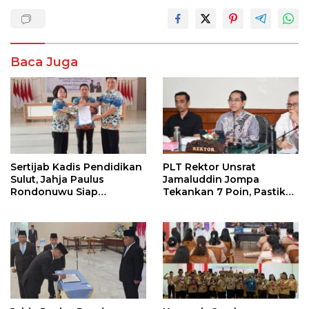
Baca Juga
Sertijab Kadis Pendidikan
PLT Rektor Unsrat
Sulut, Jahja Paulus
Jamaluddin Jompa
Rondonuwu Siap
Tekankan 7 Poin, Pastikan
Lanjutkan Program
Layanan Akademik dan
Strategis Pendidikan
Kampus Kondusif