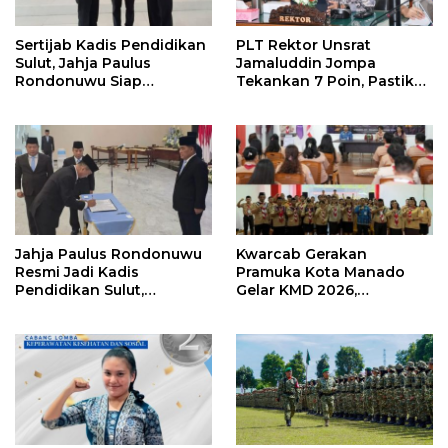
Sertijab Kadis Pendidikan
PLT Rektor Unsrat
Sulut, Jahja Paulus
Jamaluddin Jompa
Rondonuwu Siap
Tekankan 7 Poin, Pastikan
Lanjutkan Program
Layanan Akademik dan
Strategis Pendidikan
Kampus Kondusif
Jahja Paulus Rondonuwu
Kwarcab Gerakan
Resmi Jadi Kadis
Pramuka Kota Manado
Pendidikan Sulut,
Gelar KMD 2026,
Gantikan Femmy J Suluh
Tingkatkan Kompetensi
36 Calon Pembina
Pramuka