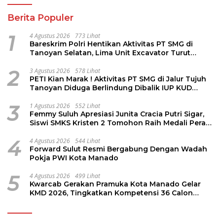
Berita Populer
1
4 Agustus 2026
773 Lihat
Bareskrim Polri Hentikan Aktivitas PT SMG di
Tanoyan Selatan, Lima Unit Excavator Turut
Diamankan
2
3 Agustus 2026
578 Lihat
PETI Kian Marak ! Aktivitas PT SMG di Jalur Tujuh
Tanoyan Diduga Berlindung Dibalik IUP KUD
Perintis
3
1 Agustus 2026
552 Lihat
Femmy Suluh Apresiasi Junita Cracia Putri Sigar,
Siswi SMKS Kristen 2 Tomohon Raih Medali Perak
LKS Dikmen Nasional 2026
4
4 Agustus 2026
544 Lihat
Forward Sulut Resmi Bergabung Dengan Wadah
Pokja PWI Kota Manado
5
4 Agustus 2026
499 Lihat
Kwarcab Gerakan Pramuka Kota Manado Gelar
KMD 2026, Tingkatkan Kompetensi 36 Calon
Pembina Pramuka