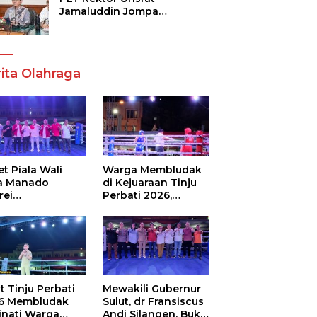
Jamaluddin Jompa
Tekankan 7 Poin, Pastikan
Layanan Akademik dan
Kampus Kondusif
ita Olahraga
t Piala Wali
Warga Membludak
a Manado
di Kejuaraan Tinju
rei
Perbati 2026,
ouw,Sario
Memperebutkan
ing Camp Juara
Piala Wali Kota
m Tinju Perbati
6
t Tinju Perbati
Mewakili Gubernur
6 Membludak
Sulut, dr Fransiscus
inati Warga
Andi Silangen, Buka