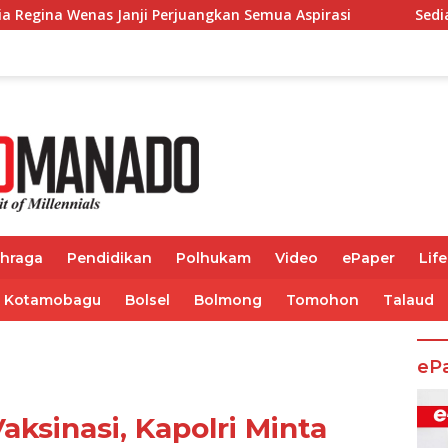
i Perjuangkan Semua Aspirasi
Sediakan Pemeriksaan Ke
ahraga
Pendidikan
Polhukam
Video
ePaper
Life
Kotamobagu
Bolsel
Bolmong
Tomohon
Talaud
eP
aksinasi, Kapolri Minta