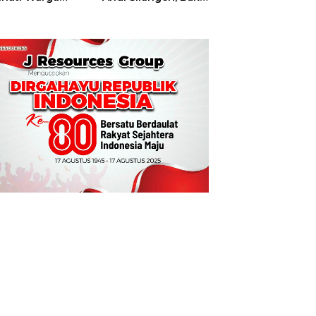
t
Hajatan Tinju
Perbati Sulut,
Memperebutkan
Piala Wali Kota
Manado