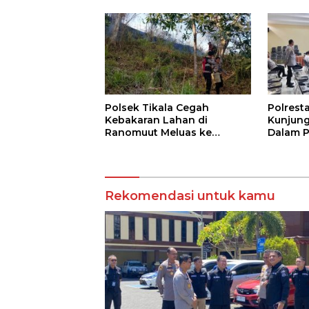
Swasem
Polsek Tikala Cegah
Polrest
Kebakaran Lahan di
Kunjung
Ranomuut Meluas ke
Dalam 
Permukiman
Kepatu
Sistem 
Lapora
Rekomendasi untuk kamu