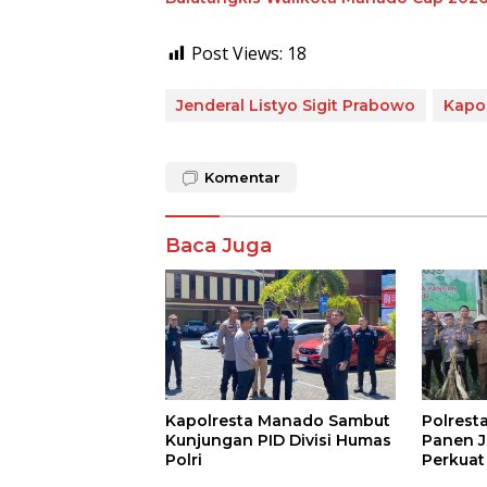
Post Views:
18
Jenderal Listyo Sigit Prabowo
Kapol
Komentar
Baca Juga
Kapolresta Manado Sambut
Polrest
Kunjungan PID Divisi Humas
Panen J
Polri
Perkuat
Dukung