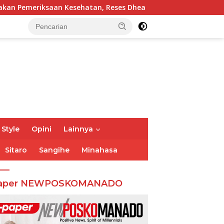
sehatan, Reses Dhea Lumenta Dipadati Warga
Turun Re
 Style
Opini
Lainnya
Sitaro
Sangihe
Minahasa
aper NEWPOSKOMANADO