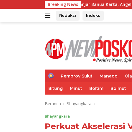
Langsung
Gelar Reses di Banjar Banua Karta, Angelia Regina Wenas Janj
Breaking News
ke
konten
Redaksi
Indeks
H
Pemprov Sulut
Manado
Ol
o
m
Bitung
Minut
Boltim
Bolmut
e
Beranda
Bhayangkara
Bhayangkara
Perkuat Akselerasi V