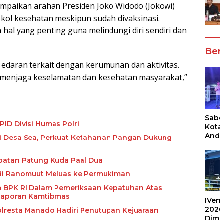
mpaikan arahan Presiden Joko Widodo (Jokowi)
kol kesehatan meskipun sudah divaksinasi.
 hal yang penting guna melindungi diri sendiri dan
Ber
edaran terkait dengan kerumunan dan aktivitas.
a menjaga keselamatan dan kesehatan masyarakat,”
Sabe
ID Divisi Humas Polri
Kot
And
i Desa Sea, Perkuat Ketahanan Pangan Dukung
Ang
Box
mpatan Patung Kuda Paal Dua
Umu
202
 di Ranomuut Meluas ke Permukiman
m BPK RI Dalam Pemeriksaan Kepatuhan Atas
Laporan Kamtibmas
IVen
202
polresta Manado Hadiri Penutupan Kejuaraan
Dim
6