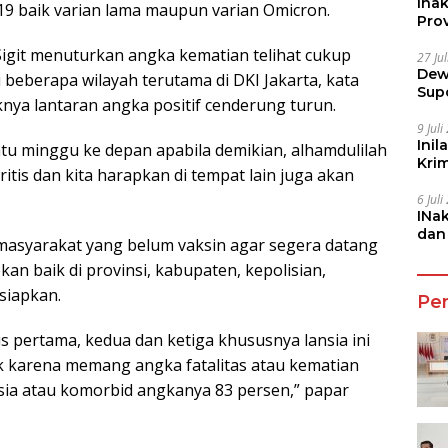
Ina
19 baik varian lama maupun varian Omicron.
Prov
 Sigit menuturkan angka kematian telihat cukup
27 Ju
Dew
i beberapa wilayah terutama di DKI Jakarta, kata
Sup
knya lantaran angka positif cenderung turun.
9 Jul
Inil
atu minggu ke depan apabila demikian, alhamdulilah
Kri
itis dan kita harapkan di tempat lain juga akan
She
6 Jul
INa
dan
 masyarakat yang belum vaksin agar segera datang
Jala
kan baik di provinsi, kabupaten, kepolisian,
siapkan.
Pe
is pertama, kedua dan ketiga khususnya lansia ini
ik karena memang angka fatalitas atau kematian
ia atau komorbid angkanya 83 persen,” papar