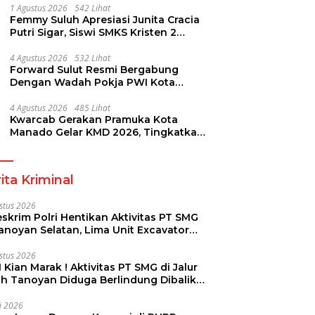
1 Agustus 2026
542 Lihat
Femmy Suluh Apresiasi Junita Cracia
Putri Sigar, Siswi SMKS Kristen 2
Tomohon Raih Medali Perak LKS
Dikmen Nasional 2026
4 Agustus 2026
532 Lihat
Forward Sulut Resmi Bergabung
Dengan Wadah Pokja PWI Kota
Manado
4 Agustus 2026
485 Lihat
Kwarcab Gerakan Pramuka Kota
Manado Gelar KMD 2026, Tingkatkan
Kompetensi 36 Calon Pembina
Pramuka
ita Kriminal
stus 2026
skrim Polri Hentikan Aktivitas PT SMG
Tanoyan Selatan, Lima Unit Excavator
ut Diamankan
stus 2026
 Kian Marak ! Aktivitas PT SMG di Jalur
uh Tanoyan Diduga Berlindung Dibalik
KUD Perintis
li 2026