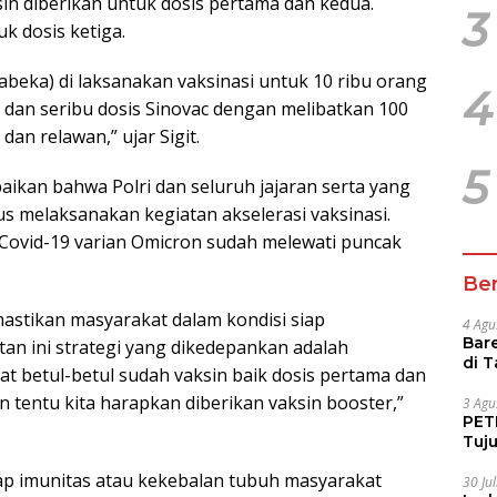
sin diberikan untuk dosis pertama dan kedua.
3
k dosis ketiga.
abeka) di laksanakan vaksinasi untuk 10 ribu orang
4
a dan seribu dosis Sinovac dengan melibatkan 100
an relawan,” ujar Sigit.
5
ikan bahwa Polri dan seluruh jajaran serta yang
 melaksanakan kegiatan akselerasi vaksinasi.
n Covid-19 varian Omicron sudah melewati puncak
Ber
astikan masyarakat dalam kondisi siap
4 Agu
Bare
n ini strategi yang dikedepankan adalah
di 
 betul-betul sudah vaksin baik dosis pertama dan
Tur
 tentu kita harapkan diberikan vaksin booster,”
3 Agu
PETI
Tuj
IUP 
rap imunitas atau kekebalan tubuh masyarakat
30 Ju