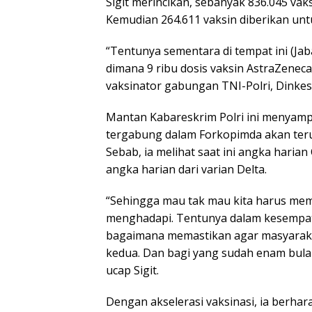
Sigit merincikan, sebanyak 836.045 vak
Kemudian 264.611 vaksin diberikan untu
“Tentunya sementara di tempat ini (Jab
dimana 9 ribu dosis vaksin AstraZenec
vaksinator gabungan TNI-Polri, Dinkes d
Mantan Kabareskrim Polri ini menyampa
tergabung dalam Forkopimda akan terus
Sebab, ia melihat saat ini angka haria
angka harian dari varian Delta.
“Sehingga mau tak mau kita harus mem
menghadapi. Tentunya dalam kesempata
bagaimana memastikan agar masyarakat
kedua. Dan bagi yang sudah enam bulan
ucap Sigit.
Dengan akselerasi vaksinasi, ia berha