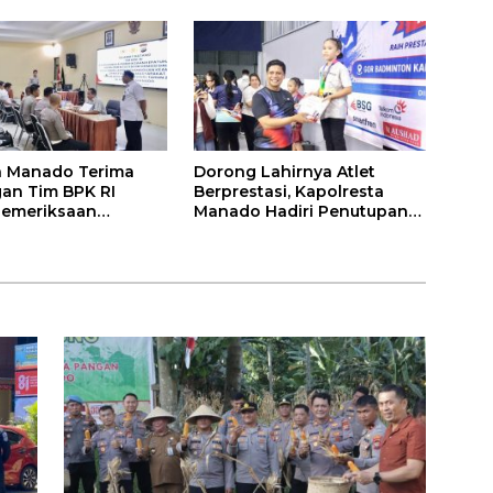
bada Pangan
a Manado Terima
Dorong Lahirnya Atlet
an Tim BPK RI
Berprestasi, Kapolresta
Pemeriksaan
Manado Hadiri Penutupan
han Atas Manajemen
Kejuaraan Bulutangkis
Informasi Layanan
Walikota Manado Cup 2026
n Kamtibmas