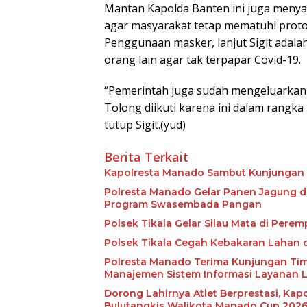
Mantan Kapolda Banten ini juga menya
agar masyarakat tetap mematuhi proto
Penggunaan masker, lanjut Sigit adalah
orang lain agar tak terpapar Covid-19.
“Pemerintah juga sudah mengeluarkan 
Tolong diikuti karena ini dalam rangk
tutup Sigit.(yud)
Berita Terkait
Kapolresta Manado Sambut Kunjungan P
Polresta Manado Gelar Panen Jagung d
Program Swasembada Pangan
Polsek Tikala Gelar Silau Mata di Pere
Polsek Tikala Cegah Kebakaran Lahan
Polresta Manado Terima Kunjungan Ti
Manajemen Sistem Informasi Layanan 
Dorong Lahirnya Atlet Berprestasi, Ka
Bulutangkis Walikota Manado Cup 202