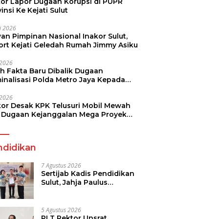
kor Lapor Dugaan Korupsi di PUPR
insi Ke Kejati Sulut
li 2026
an Pimpinan Nasional Inakor Sulut,
ort Kejati Geledah Rumah Jimmy Asiku
i 2026
ah Fakta Baru Dibalik Dugaan
minalisasi Polda Metro Jaya Kepada
see Monicha Elshaday
i 2026
kor Desak KPK Telusuri Mobil Mewah
 Dugaan Kejanggalan Mega Proyek
n di BPJN
ndidikan
7 Agustus 2026
Sertijab Kadis Pendidikan
Sulut, Jahja Paulus
Rondonuwu Siap Lanjutkan
Program Strategis
Pendidikan
5 Agustus 2026
PLT Rektor Unsrat