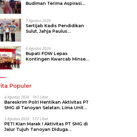
Budiman Terima Aspirasi
Soal Infrastruktur, IPR dan
Penguatan UMKM
7 Agustus 2026
Sertijab Kadis Pendidikan
Sulut, Jahja Paulus
Rondonuwu Siap Lanjutkan
Program Strategis
Pendidikan
6 Agustus 2026
Bupati FDW Lepas
Kontingen Kwarcab Minsel,
Siap Harumkan Daerah di
Jambore Nasional XII
ita Populer
4 Agustus 2026
767 Lihat
Bareskrim Polri Hentikan Aktivitas PT
SMG di Tanoyan Selatan, Lima Unit
Excavator Turut Diamankan
3 Agustus 2026
572 Lihat
PETI Kian Marak ! Aktivitas PT SMG di
Jalur Tujuh Tanoyan Diduga
Berlindung Dibalik IUP KUD Perintis