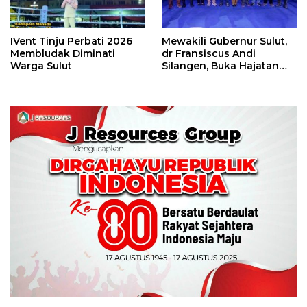
IVent Tinju Perbati 2026
Mewakili Gubernur Sulut,
Membludak Diminati
dr Fransiscus Andi
Warga Sulut
Silangen, Buka Hajatan
Tinju Perbati Sulut,
Memperebutkan Piala
Wali Kota Manado