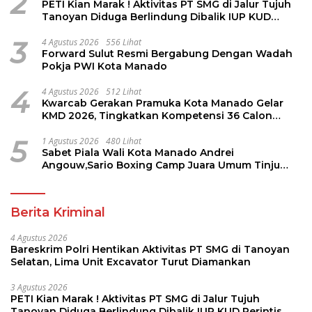
2
PETI Kian Marak ! Aktivitas PT SMG di Jalur Tujuh
Tanoyan Diduga Berlindung Dibalik IUP KUD
Perintis
3
4 Agustus 2026
556 Lihat
Forward Sulut Resmi Bergabung Dengan Wadah
Pokja PWI Kota Manado
4
4 Agustus 2026
512 Lihat
Kwarcab Gerakan Pramuka Kota Manado Gelar
KMD 2026, Tingkatkan Kompetensi 36 Calon
Pembina Pramuka
5
1 Agustus 2026
480 Lihat
Sabet Piala Wali Kota Manado Andrei
Angouw,Sario Boxing Camp Juara Umum Tinju
Perbati 2026
Berita Kriminal
4 Agustus 2026
Bareskrim Polri Hentikan Aktivitas PT SMG di Tanoyan
Selatan, Lima Unit Excavator Turut Diamankan
3 Agustus 2026
PETI Kian Marak ! Aktivitas PT SMG di Jalur Tujuh
Tanoyan Diduga Berlindung Dibalik IUP KUD Perintis