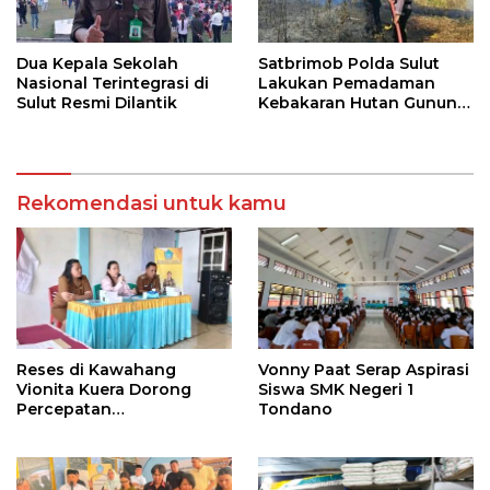
Dua Kepala Sekolah
Satbrimob Polda Sulut
Nasional Terintegrasi di
Lakukan Pemadaman
Sulut Resmi Dilantik
Kebakaran Hutan Gunung
Soputan
Rekomendasi untuk kamu
Reses di Kawahang
Vonny Paat Serap Aspirasi
Vionita Kuera Dorong
Siswa SMK Negeri 1
Percepatan
Tondano
Pembangunan di Nusa
Utara