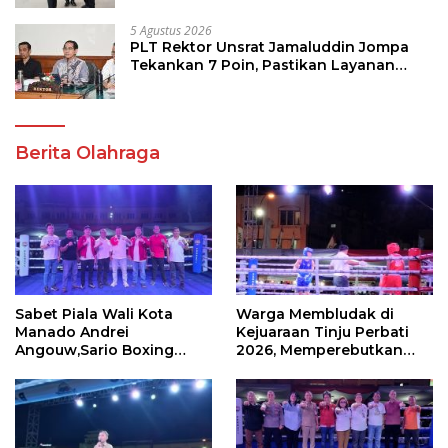
5 Agustus 2026
PLT Rektor Unsrat Jamaluddin Jompa
Tekankan 7 Poin, Pastikan Layanan
Akademik dan Kampus Kondusif
Berita Olahraga
Sabet Piala Wali Kota
Warga Membludak di
Manado Andrei
Kejuaraan Tinju Perbati
Angouw,Sario Boxing
2026, Memperebutkan
Camp Juara Umum Tinju
Piala Wali Kota
Perbati 2026