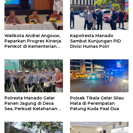
Walikota Andrei Angouw,
Kapolresta Manado
Paparkan Progres Kinerja
Sambut Kunjungan PID
Pemkot di Kementerian
Divisi Humas Polri
Investasi dan
Hilirisasi/BKPM
Polresta Manado Gelar
Polsek Tikala Gelar Silau
Panen Jagung di Desa
Mata di Perempatan
Sea, Perkuat Ketahanan
Patung Kuda Paal Dua
Pangan Dukung Program
Swasembada Pangan