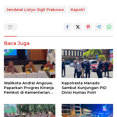
Jenderal Listyo Sigit Prabowo
Kapolri
Baca Juga
Walikota Andrei Angouw,
Kapolresta Manado
Paparkan Progres Kinerja
Sambut Kunjungan PID
Pemkot di Kementerian
Divisi Humas Polri
Investasi dan
Hilirisasi/BKPM