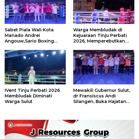
Sabet Piala Wali Kota
Warga Membludak di
Manado Andrei
Kejuaraan Tinju Perbati
Angouw,Sario Boxing
2026, Memperebutkan
Camp Juara Umum Tinju
Piala Wali Kota
Perbati 2026
IVent Tinju Perbati 2026
Mewakili Gubernur Sulut,
Membludak Diminati
dr Fransiscus Andi
Warga Sulut
Silangen, Buka Hajatan
Tinju Perbati Sulut,
Memperebutkan Piala
Wali Kota Manado