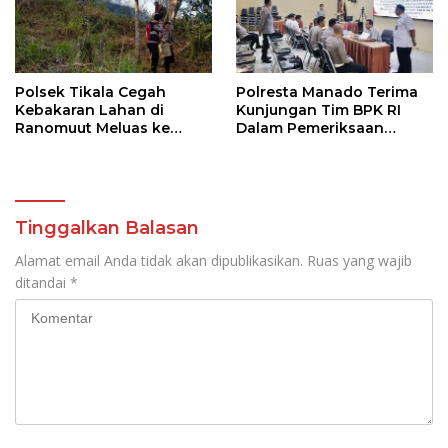
Polsek Tikala Cegah
Polresta Manado Terima
Kebakaran Lahan di
Kunjungan Tim BPK RI
Ranomuut Meluas ke
Dalam Pemeriksaan
Permukiman
Kepatuhan Atas
Manajemen Sistem
Informasi Layanan
Laporan Kamtibmas
Tinggalkan Balasan
Alamat email Anda tidak akan dipublikasikan.
Ruas yang wajib
ditandai
*