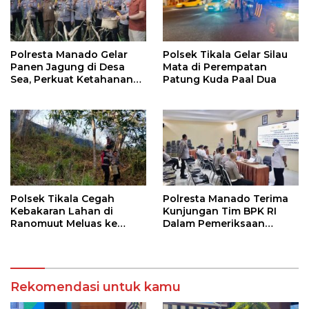
Polresta Manado Gelar
Polsek Tikala Gelar Silau
Panen Jagung di Desa
Mata di Perempatan
Sea, Perkuat Ketahanan
Patung Kuda Paal Dua
Pangan Dukung Program
Swasembada Pangan
Polsek Tikala Cegah
Polresta Manado Terima
Kebakaran Lahan di
Kunjungan Tim BPK RI
Ranomuut Meluas ke
Dalam Pemeriksaan
Permukiman
Kepatuhan Atas
Manajemen Sistem
Informasi Layanan
Laporan Kamtibmas
Rekomendasi untuk kamu