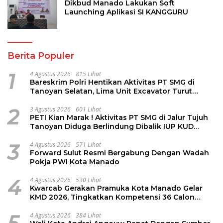
Dikbud Manado Lakukan Soft
Launching Aplikasi SI KANGGURU
Berita Populer
1
4 Agustus 2026
815 Lihat
Bareskrim Polri Hentikan Aktivitas PT SMG di
Tanoyan Selatan, Lima Unit Excavator Turut
Diamankan
2
3 Agustus 2026
601 Lihat
PETI Kian Marak ! Aktivitas PT SMG di Jalur Tujuh
Tanoyan Diduga Berlindung Dibalik IUP KUD
Perintis
3
4 Agustus 2026
571 Lihat
Forward Sulut Resmi Bergabung Dengan Wadah
Pokja PWI Kota Manado
4
4 Agustus 2026
530 Lihat
Kwarcab Gerakan Pramuka Kota Manado Gelar
KMD 2026, Tingkatkan Kompetensi 36 Calon
Pembina Pramuka
4 Agustus 2026
384 Lihat