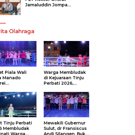
Jamaluddin Jompa
Tekankan 7 Poin, Pastikan
Layanan Akademik dan
Kampus Kondusif
ita Olahraga
t Piala Wali
Warga Membludak
a Manado
di Kejuaraan Tinju
rei
Perbati 2026,
ouw,Sario
Memperebutkan
ing Camp Juara
Piala Wali Kota
m Tinju Perbati
6
t Tinju Perbati
Mewakili Gubernur
6 Membludak
Sulut, dr Fransiscus
inati Warga
Andi Silangen, Buka