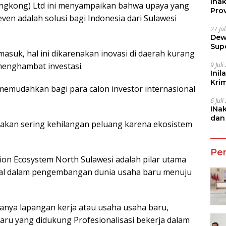
Ina
ongkong) Ltd ini menyampaikan bahwa upaya yang
Prov
ven adalah solusi bagi Indonesia dari Sulawesi
27 Ju
Dew
Sup
 masuk, hal ini dikarenakan inovasi di daerah kurang
9 Jul
menghambat investasi.
Inil
Kri
 memudahkan bagi para calon investor internasional
She
6 Jul
INa
dan
 kita akan sering kehilangan peluang karena ekosistem
Jala
Pe
ion Ecosystem North Sulawesi adalah pilar utama
l dalam pengembangan dunia usaha baru menuju
anya lapangan kerja atau usaha usaha baru,
baru yang didukung Profesionalisasi bekerja dalam