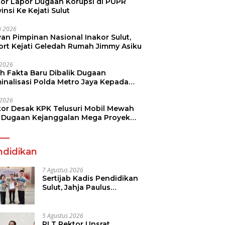
kor Lapor Dugaan Korupsi di PUPR
insi Ke Kejati Sulut
li 2026
an Pimpinan Nasional Inakor Sulut,
ort Kejati Geledah Rumah Jimmy Asiku
i 2026
ah Fakta Baru Dibalik Dugaan
minalisasi Polda Metro Jaya Kepada
see Monicha Elshaday
i 2026
kor Desak KPK Telusuri Mobil Mewah
 Dugaan Kejanggalan Mega Proyek
n di BPJN
ndidikan
7 Agustus 2026
Sertijab Kadis Pendidikan
Sulut, Jahja Paulus
Rondonuwu Siap Lanjutkan
Program Strategis
Pendidikan
5 Agustus 2026
PLT Rektor Unsrat