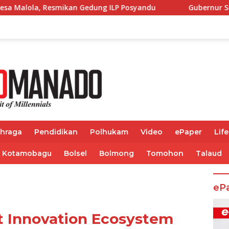
edung ILP Posyandu
Gubernur Sulut Yulius Selvanus Te
ahraga
Pendidikan
Polhukam
Video
ePaper
Life
Kotamobagu
Bolsel
Bolmong
Tomohon
Talaud
eP
 Innovation Ecosystem