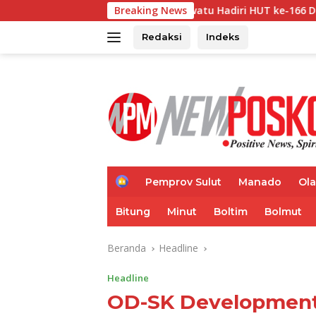
Langsung
Theodorus Kawatu Hadiri HUT ke-166 Desa Malola, Resmikan G
Breaking News
ke
konten
Redaksi
Indeks
H
Pemprov Sulut
Manado
Ol
o
m
Bitung
Minut
Boltim
Bolmut
e
Beranda
Headline
Headline
OD-SK Development