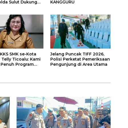
KANGGURU
olda Sulut Dukung
ata dan Jamin
an
KKS SMK se-Kota
Jelang Puncak TIFF 2026,
Telly Ticoalu: Kami
Polisi Perketat Pemeriksaan
 Penuh Program
Pengunjung di Area Utama
endidikan, Jahja
nuwu