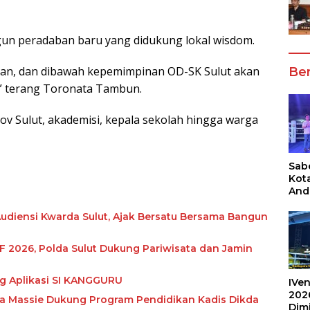
un peradaban baru yang didukung lokal wisdom.
epan, dan dibawah kepemimpinan OD-SK Sulut akan
Ber
O,” terang Toronata Tambun.
rov Sulut, akademisi, kepala sekolah hingga warga
Sabe
Kot
And
Ang
Box
Audiensi Kwarda Sulut, Ajak Bersatu Bersama Bangun
Umu
202
 2026, Polda Sulut Dukung Pariwisata dan Jamin
g Aplikasi SI KANGGURU
IVen
202
a Massie Dukung Program Pendidikan Kadis Dikda
Dim