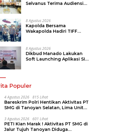
Selvanus Terima Audiensi
Kwarda Sulut, Ajak Bersatu
Bersama Bangun Sulut
8 Agustus 2026
Kapolda Bersama
Wakapolda Hadiri TIFF
2026, Polda Sulut Dukung
Pariwisata dan Jamin
Keamanan
8 Agustus 2026
Dikbud Manado Lakukan
Soft Launching Aplikasi SI
KANGGURU
ita Populer
4 Agustus 2026
815 Lihat
Bareskrim Polri Hentikan Aktivitas PT
SMG di Tanoyan Selatan, Lima Unit
Excavator Turut Diamankan
3 Agustus 2026
601 Lihat
PETI Kian Marak ! Aktivitas PT SMG di
Jalur Tujuh Tanoyan Diduga
Berlindung Dibalik IUP KUD Perintis