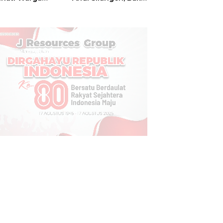
t
Hajatan Tinju
Perbati Sulut,
Memperebutkan
Piala Wali Kota
Manado