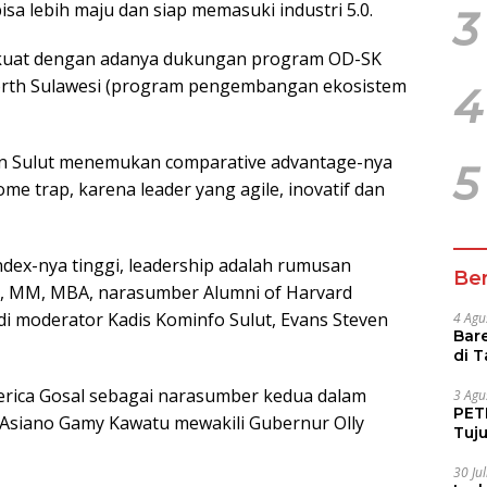
a lebih maju dan siap memasuki industri 5.0.
3
h kuat dengan adanya dukungan program OD-SK
orth Sulawesi (program pengembangan ekosistem
4
n Sulut menemukan comparative advantage-nya
5
ome trap, karena leader yang agile, inovatif dan
ndex-nya tinggi, leadership adalah rumusan
Ber
, MM, MBA, narasumber Alumni of Harvard
i moderator Kadis Kominfo Sulut, Evans Steven
4 Agu
Bare
di 
Tur
rica Gosal sebagai narasumber kedua dalam
3 Agu
PETI
 Asiano Gamy Kawatu mewakili Gubernur Olly
Tuj
IUP 
30 Ju