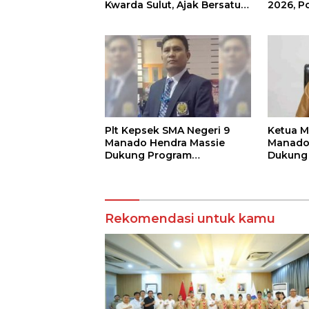
Kwarda Sulut, Ajak Bersatu
2026, P
Bersama Bangun Sulut
Pariwis
Keaman
Plt Kepsek SMA Negeri 9
Ketua M
Manado Hendra Massie
Manado 
Dukung Program
Dukung
Pendidikan Kadis Dikda
Kadis P
Sulut Jahja Rondonuwu
Rondo
Rekomendasi untuk kamu