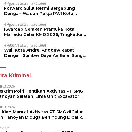
4 Agustus 2026
576 Lihat
Forward Sulut Resmi Bergabung
Dengan Wadah Pokja PWI Kota
Manado
4 Agustus 2026
530 Lihat
Kwarcab Gerakan Pramuka Kota
Manado Gelar KMD 2026, Tingkatkan
Kompetensi 36 Calon Pembina
Pramuka
4 Agustus 2026
386 Lihat
Wali Kota Andrei Angouw Rapat
Dengan Sumber Daya Air Balai Sungai
Sulawesi Utara 1 Manado
ita Kriminal
stus 2026
skrim Polri Hentikan Aktivitas PT SMG
Tanoyan Selatan, Lima Unit Excavator
ut Diamankan
stus 2026
 Kian Marak ! Aktivitas PT SMG di Jalur
uh Tanoyan Diduga Berlindung Dibalik
KUD Perintis
li 2026