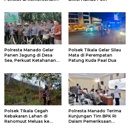
Investasi dan
Hilirisasi/BKPM
Polresta Manado Gelar
Polsek Tikala Gelar Silau
Panen Jagung di Desa
Mata di Perempatan
Sea, Perkuat Ketahanan
Patung Kuda Paal Dua
Pangan Dukung Program
Swasembada Pangan
Polsek Tikala Cegah
Polresta Manado Terima
Kebakaran Lahan di
Kunjungan Tim BPK RI
Ranomuut Meluas ke
Dalam Pemeriksaan
Permukiman
Kepatuhan Atas