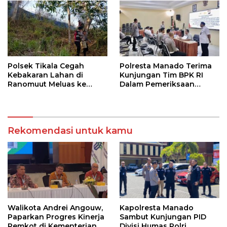
Polsek Tikala Cegah
Polresta Manado Terima
Kebakaran Lahan di
Kunjungan Tim BPK RI
Ranomuut Meluas ke
Dalam Pemeriksaan
Permukiman
Kepatuhan Atas
Manajemen Sistem
Informasi Layanan
Laporan Kamtibmas
Rekomendasi untuk kamu
Walikota Andrei Angouw,
Kapolresta Manado
Paparkan Progres Kinerja
Sambut Kunjungan PID
Pemkot di Kementerian
Divisi Humas Polri