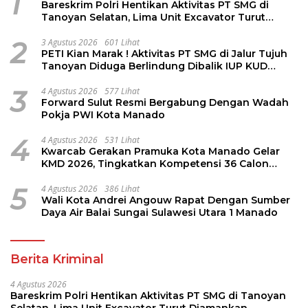
1
Bareskrim Polri Hentikan Aktivitas PT SMG di
Tanoyan Selatan, Lima Unit Excavator Turut
Diamankan
2
3 Agustus 2026
601 Lihat
PETI Kian Marak ! Aktivitas PT SMG di Jalur Tujuh
Tanoyan Diduga Berlindung Dibalik IUP KUD
Perintis
3
4 Agustus 2026
577 Lihat
Forward Sulut Resmi Bergabung Dengan Wadah
Pokja PWI Kota Manado
4
4 Agustus 2026
531 Lihat
Kwarcab Gerakan Pramuka Kota Manado Gelar
KMD 2026, Tingkatkan Kompetensi 36 Calon
Pembina Pramuka
5
4 Agustus 2026
386 Lihat
Wali Kota Andrei Angouw Rapat Dengan Sumber
Daya Air Balai Sungai Sulawesi Utara 1 Manado
Berita Kriminal
4 Agustus 2026
Bareskrim Polri Hentikan Aktivitas PT SMG di Tanoyan
Selatan, Lima Unit Excavator Turut Diamankan