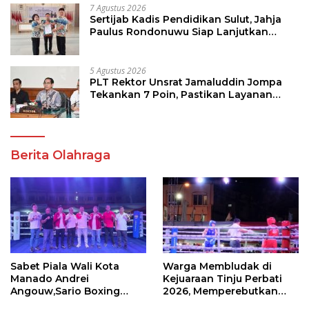
7 Agustus 2026
Sertijab Kadis Pendidikan Sulut, Jahja
Paulus Rondonuwu Siap Lanjutkan
Program Strategis Pendidikan
5 Agustus 2026
PLT Rektor Unsrat Jamaluddin Jompa
Tekankan 7 Poin, Pastikan Layanan
Akademik dan Kampus Kondusif
Berita Olahraga
Sabet Piala Wali Kota
Warga Membludak di
Manado Andrei
Kejuaraan Tinju Perbati
Angouw,Sario Boxing
2026, Memperebutkan
Camp Juara Umum Tinju
Piala Wali Kota