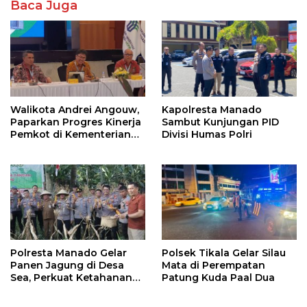
Baca Juga
Walikota Andrei Angouw,
Kapolresta Manado
Paparkan Progres Kinerja
Sambut Kunjungan PID
Pemkot di Kementerian
Divisi Humas Polri
Investasi dan
Hilirisasi/BKPM
Polresta Manado Gelar
Polsek Tikala Gelar Silau
Panen Jagung di Desa
Mata di Perempatan
Sea, Perkuat Ketahanan
Patung Kuda Paal Dua
Pangan Dukung Program
Swasembada Pangan