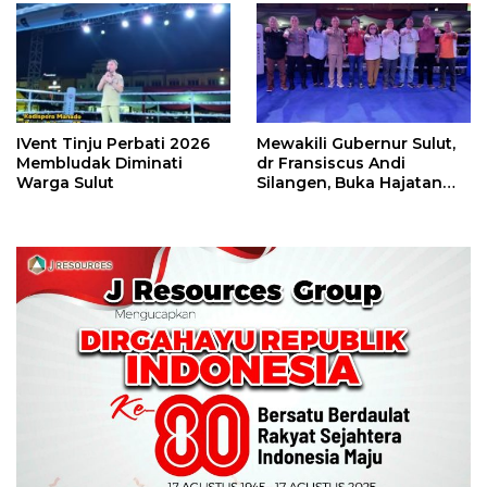
Perbati 2026
IVent Tinju Perbati 2026
Mewakili Gubernur Sulut,
Membludak Diminati
dr Fransiscus Andi
Warga Sulut
Silangen, Buka Hajatan
Tinju Perbati Sulut,
Memperebutkan Piala
Wali Kota Manado