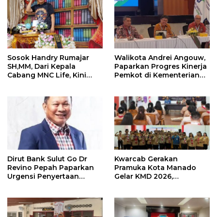
Sosok Handry Rumajar
Walikota Andrei Angouw,
SH,MM, Dari Kepala
Paparkan Progres Kinerja
Cabang MNC Life, Kini
Pemkot di Kementerian
Fokus Ke Profesional
Investasi dan
Fotografi
Hilirisasi/BKPM
Dirut Bank Sulut Go Dr
Kwarcab Gerakan
Revino Pepah Paparkan
Pramuka Kota Manado
Urgensi Penyertaan
Gelar KMD 2026,
Modal Rp 30 Miliar
Tingkatkan Kompetensi
36 Calon Pembina
Pramuka