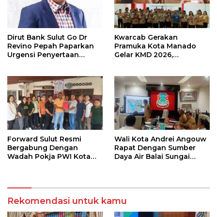
Dirut Bank Sulut Go Dr
Kwarcab Gerakan
Revino Pepah Paparkan
Pramuka Kota Manado
Urgensi Penyertaan
Gelar KMD 2026,
Modal Rp 30 Miliar
Tingkatkan Kompetensi
36 Calon Pembina
Pramuka
Forward Sulut Resmi
Wali Kota Andrei Angouw
Bergabung Dengan
Rapat Dengan Sumber
Wadah Pokja PWI Kota
Daya Air Balai Sungai
Manado
Sulawesi Utara 1 Manado
Rekomendasi untuk kamu