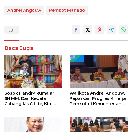
Andrei Angouw
Pemkot Manado
Baca Juga
Sosok Handry Rumajar
Walikota Andrei Angouw,
SH,MM, Dari Kepala
Paparkan Progres Kinerja
Cabang MNC Life, Kini
Pemkot di Kementerian
Fokus Ke Profesional
Investasi dan
Fotografi
Hilirisasi/BKPM