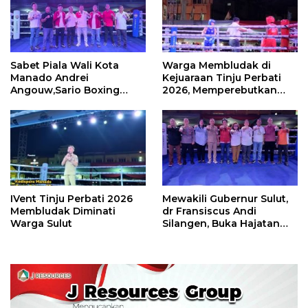
Sabet Piala Wali Kota
Warga Membludak di
Manado Andrei
Kejuaraan Tinju Perbati
Angouw,Sario Boxing
2026, Memperebutkan
Camp Juara Umum Tinju
Piala Wali Kota
Perbati 2026
IVent Tinju Perbati 2026
Mewakili Gubernur Sulut,
Membludak Diminati
dr Fransiscus Andi
Warga Sulut
Silangen, Buka Hajatan
Tinju Perbati Sulut,
Memperebutkan Piala
Wali Kota Manado