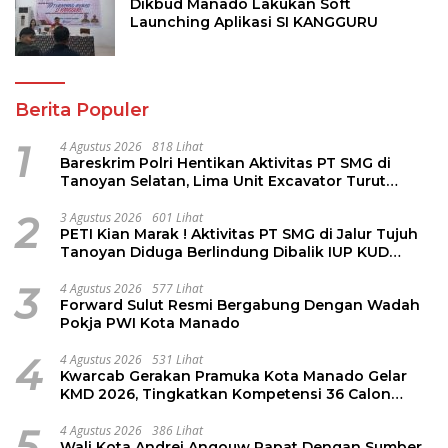
Dikbud Manado Lakukan Soft
Launching Aplikasi SI KANGGURU
Berita Populer
1
4 Agustus 2026
818 Lihat
Bareskrim Polri Hentikan Aktivitas PT SMG di
Tanoyan Selatan, Lima Unit Excavator Turut
Diamankan
2
3 Agustus 2026
601 Lihat
PETI Kian Marak ! Aktivitas PT SMG di Jalur Tujuh
Tanoyan Diduga Berlindung Dibalik IUP KUD
Perintis
3
4 Agustus 2026
577 Lihat
Forward Sulut Resmi Bergabung Dengan Wadah
Pokja PWI Kota Manado
4
4 Agustus 2026
531 Lihat
Kwarcab Gerakan Pramuka Kota Manado Gelar
KMD 2026, Tingkatkan Kompetensi 36 Calon
Pembina Pramuka
5
4 Agustus 2026
386 Lihat
Wali Kota Andrei Angouw Rapat Dengan Sumber