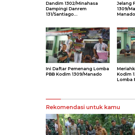
Dandim 1302/Minahasa
Jelang 
Dampingi Danrem
1309/Ma
131/Santiago
Manado 
Groundbreaking Jembatan
Pengen
Garuda Tahap III dan IV di
Mitra
Ini Daftar Pemenang Lomba
Meriahk
PBB Kodim 1309/Manado
Kodim 1
Lomba 
Rekomendasi untuk kamu