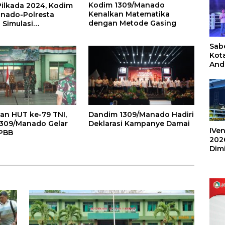
Kodim 1309/Manado
Pilkada 2024, Kodim
Kenalkan Matematika
nado-Polresta
dengan Metode Gasing
Simulasi
dalian Massa
Sabe
Kot
And
Ang
Box
Umu
202
an HUT ke-79 TNI,
Dandim 1309/Manado Hadiri
309/Manado Gelar
Deklarasi Kampanye Damai
IVen
PBB
202
Dim
Sulu