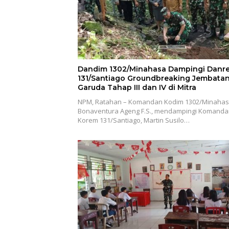
Dandim 1302/Minahasa Dampingi Danr
131/Santiago Groundbreaking Jembata
Garuda Tahap III dan IV di Mitra
NPM, Ratahan – Komandan Kodim 1302/Minahas
Bonaventura Ageng F.S., mendampingi Komand
Korem 131/Santiago, Martin Susilo…