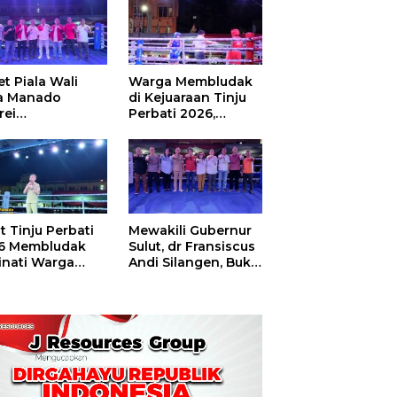
t Piala Wali
Warga Membludak
a Manado
di Kejuaraan Tinju
rei
Perbati 2026,
ouw,Sario
Memperebutkan
ing Camp Juara
Piala Wali Kota
m Tinju Perbati
6
t Tinju Perbati
Mewakili Gubernur
6 Membludak
Sulut, dr Fransiscus
inati Warga
Andi Silangen, Buka
t
Hajatan Tinju
Perbati Sulut,
Memperebutkan
Piala Wali Kota
Manado