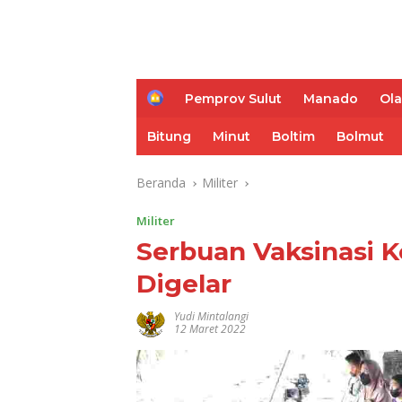
H
Pemprov Sulut
Manado
Ol
o
m
Bitung
Minut
Boltim
Bolmut
e
Beranda
Militer
Militer
Serbuan Vaksinasi 
Digelar
Yudi Mintalangi
12 Maret 2022