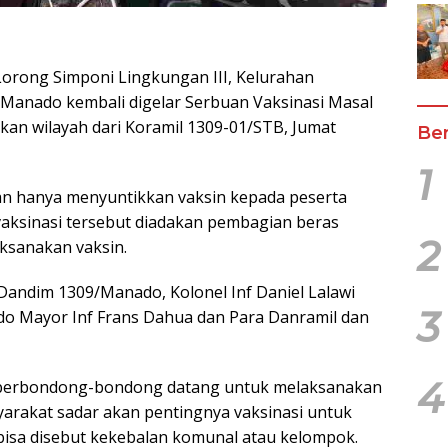
orong Simponi Lingkungan III, Kelurahan
Manado kembali digelar Serbuan Vaksinasi Masal
n wilayah dari Koramil 1309-01/STB, Jumat
Ber
1
kan hanya menyuntikkan vaksin kepada peserta
vaksinasi tersebut diadakan pembagian beras
2
aksanakan vaksin.
i Dandim 1309/Manado, Kolonel Inf Daniel Lalawi
3
o Mayor Inf Frans Dahua dan Para Danramil dan
4
g berbondong-bondong datang untuk melaksanakan
arakat sadar akan pentingnya vaksinasi untuk
isa disebut kekebalan komunal atau kelompok.