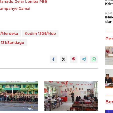
/Manado Gelar Lomba PBB
Kri
She
 Kampanye Damai
6 Jul
INa
dan
Jala
I/Merdeka
Kodim 1309/Mdo
Pe
131/Santiago
Ber