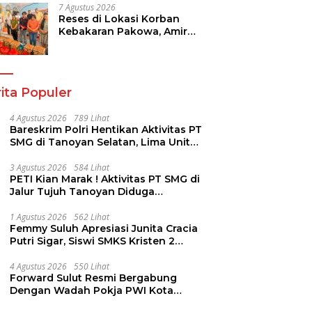
Pajak Kendaraan
7 Agustus 2026
Reses di Lokasi Korban
Kebakaran Pakowa, Amir
Liputo Salurkan Bantuan
Kemanusiaan
ita Populer
4 Agustus 2026
789 Lihat
Bareskrim Polri Hentikan Aktivitas PT
SMG di Tanoyan Selatan, Lima Unit
Excavator Turut Diamankan
3 Agustus 2026
584 Lihat
PETI Kian Marak ! Aktivitas PT SMG di
Jalur Tujuh Tanoyan Diduga
Berlindung Dibalik IUP KUD Perintis
1 Agustus 2026
562 Lihat
Femmy Suluh Apresiasi Junita Cracia
Putri Sigar, Siswi SMKS Kristen 2
Tomohon Raih Medali Perak LKS
Dikmen Nasional 2026
4 Agustus 2026
550 Lihat
Forward Sulut Resmi Bergabung
Dengan Wadah Pokja PWI Kota
Manado