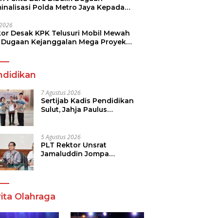
minalisasi Polda Metro Jaya Kepada
see Monicha Elshaday
i 2026
kor Desak KPK Telusuri Mobil Mewah
 Dugaan Kejanggalan Mega Proyek
n di BPJN
ndidikan
7 Agustus 2026
Sertijab Kadis Pendidikan
Sulut, Jahja Paulus
Rondonuwu Siap Lanjutkan
Program Strategis
Pendidikan
5 Agustus 2026
PLT Rektor Unsrat
Jamaluddin Jompa
Tekankan 7 Poin, Pastikan
Layanan Akademik dan
Kampus Kondusif
ita Olahraga