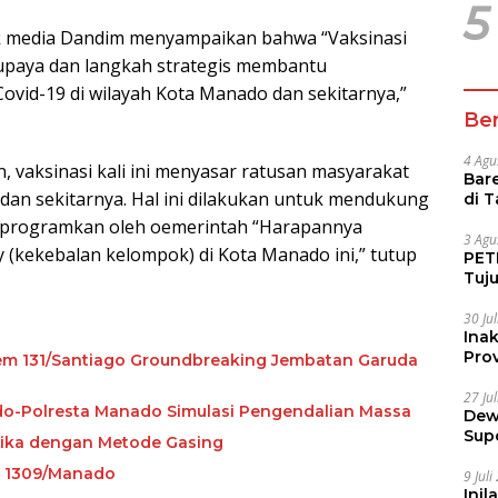
5
ak media Dandim menyampaikan bahwa “Vaksinasi
 upaya dan langkah strategis membantu
vid-19 di wilayah Kota Manado dan sekitarnya,”
Ber
4 Agu
vaksinasi kali ini menyasar ratusan masyarakat
Bare
an sekitarnya. Hal ini dilakukan untuk mendukung
di 
Tur
diprogramkan oleh oemerintah “Harapannya
3 Agu
(kekebalan kelompok) di Kota Manado ini,” tutup
PETI
Tuj
IUP 
30 Ju
Ina
Prov
m 131/Santiago Groundbreaking Jembatan Garuda
27 Ju
do-Polresta Manado Simulasi Pengendalian Massa
Dew
Sup
ika dengan Metode Gasing
m 1309/Manado
9 Jul
Inil