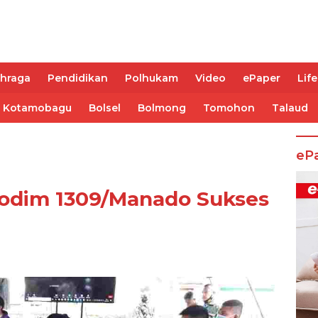
ahraga
Pendidikan
Polhukam
Video
ePaper
Life
Kotamobagu
Bolsel
Bolmong
Tomohon
Talaud
eP
Kodim 1309/Manado Sukses