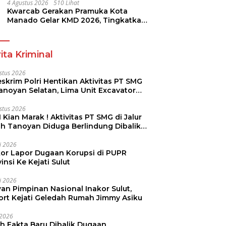
4 Agustus 2026
510 Lihat
Kwarcab Gerakan Pramuka Kota
Manado Gelar KMD 2026, Tingkatkan
Kompetensi 36 Calon Pembina
Pramuka
ita Kriminal
stus 2026
skrim Polri Hentikan Aktivitas PT SMG
Tanoyan Selatan, Lima Unit Excavator
ut Diamankan
stus 2026
 Kian Marak ! Aktivitas PT SMG di Jalur
uh Tanoyan Diduga Berlindung Dibalik
KUD Perintis
li 2026
kor Lapor Dugaan Korupsi di PUPR
insi Ke Kejati Sulut
li 2026
an Pimpinan Nasional Inakor Sulut,
ort Kejati Geledah Rumah Jimmy Asiku
i 2026
ah Fakta Baru Dibalik Dugaan