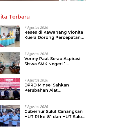
ita Terbaru
7 Agustus 2026
Reses di Kawahang Vionita
Kuera Dorong Percepatan
Pembangunan di Nusa
Utara
7 Agustus 2026
Vonny Paat Serap Aspirasi
Siswa SMK Negeri 1
Tondano
7 Agustus 2026
DPRD Minsel Sahkan
Perubahan Alat
Kelengkapan Dewan dan
Sepakati KUA-PPAS 2027
7 Agustus 2026
Gubernur Sulut Canangkan
HUT RI ke-81 dan HUT Sulut
ke-62, Luncurkan
Keringanan Merdeka, Bebas