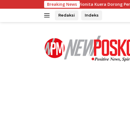
Langsung
es di Kawahang Vionita Kuera Dorong Percepatan Pembanguna
Breaking News
ke
konten
Redaksi
Indeks