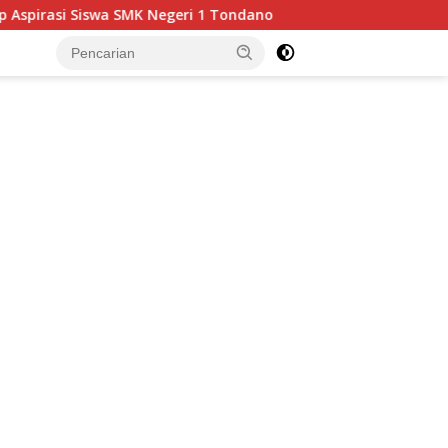
Negeri 1 Tondano
DPRD Minsel Sahkan Perubahan Alat 