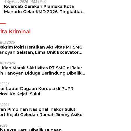
4 Agustus 2026
488 Lihat
Kwarcab Gerakan Pramuka Kota
Manado Gelar KMD 2026, Tingkatkan
Kompetensi 36 Calon Pembina
Pramuka
ita Kriminal
stus 2026
skrim Polri Hentikan Aktivitas PT SMG
Tanoyan Selatan, Lima Unit Excavator
ut Diamankan
stus 2026
 Kian Marak ! Aktivitas PT SMG di Jalur
uh Tanoyan Diduga Berlindung Dibalik
KUD Perintis
li 2026
kor Lapor Dugaan Korupsi di PUPR
insi Ke Kejati Sulut
li 2026
an Pimpinan Nasional Inakor Sulut,
ort Kejati Geledah Rumah Jimmy Asiku
i 2026
ah Fakta Baru Dibalik Dugaan