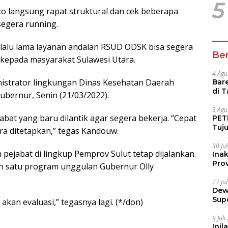
5
rico langsung rapat struktural dan cek beberapa
segera running.
rlalu lama layanan andalan RSUD ODSK bisa segera
Ber
kepada masyarakat Sulawesi Utara.
4 Agu
inistrator lingkungan Dinas Kesehatan Daerah
Bare
di 
gubernur, Senin (21/03/2022).
Tur
3 Agu
t yang baru dilantik agar segera bekerja. “Cepat
PETI
Tuj
era ditetapkan,” tegas Kandouw.
IUP 
30 Ju
 pejabat di lingkup Pemprov Sulut tetap dijalankan.
Ina
Prov
ah satu program unggulan Gubernur Olly
27 Ju
Dew
Sup
 akan evaluasi,” tegasnya lagi. (*/don)
9 Jul
Inil