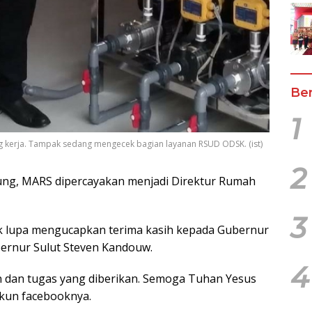
Ber
1
sung kerja. Tampak sedang mengecek bagian layanan RSUD ODSK. (ist)
2
ung, MARS dipercayakan menjadi Direktur Rumah
3
k lupa mengucapkan terima kasih kepada Gubernur
ernur Sulut Steven Kandouw.
4
n dan tugas yang diberikan. Semoga Tuhan Yesus
akun facebooknya.