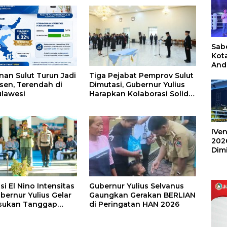
Sabe
Kot
And
Ang
Tiga Pejabat Pemprov Sulut
nan Sulut Turun Jadi
Box
Dimutasi, Gubernur Yulius
rsen, Terendah di
Umu
Harapkan Kolaborasi Solid
ulawesi
202
Antar SKPD
IVen
202
Dim
Sulu
si El Nino Intensitas
Gubernur Yulius Selvanus
bernur Yulius Gelar
Gaungkan Gerakan BERLIAN
asukan Tanggap
di Peringatan HAN 2026
a