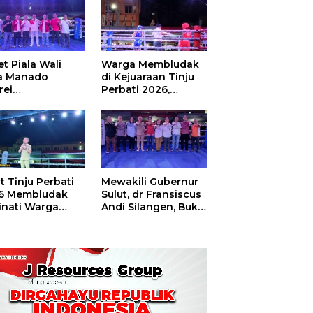
t Piala Wali
Warga Membludak
a Manado
di Kejuaraan Tinju
rei
Perbati 2026,
ouw,Sario
Memperebutkan
ing Camp Juara
Piala Wali Kota
m Tinju Perbati
6
t Tinju Perbati
Mewakili Gubernur
6 Membludak
Sulut, dr Fransiscus
inati Warga
Andi Silangen, Buka
t
Hajatan Tinju
Perbati Sulut,
Memperebutkan
Piala Wali Kota
Manado