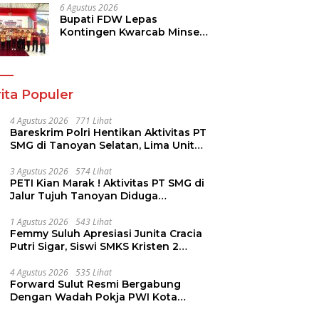
Pendidikan
6 Agustus 2026
Bupati FDW Lepas
Kontingen Kwarcab Minsel,
Siap Harumkan Daerah di
Jambore Nasional XII
ita Populer
4 Agustus 2026
771 Lihat
Bareskrim Polri Hentikan Aktivitas PT
SMG di Tanoyan Selatan, Lima Unit
Excavator Turut Diamankan
3 Agustus 2026
574 Lihat
PETI Kian Marak ! Aktivitas PT SMG di
Jalur Tujuh Tanoyan Diduga
Berlindung Dibalik IUP KUD Perintis
1 Agustus 2026
543 Lihat
Femmy Suluh Apresiasi Junita Cracia
Putri Sigar, Siswi SMKS Kristen 2
Tomohon Raih Medali Perak LKS
Dikmen Nasional 2026
4 Agustus 2026
535 Lihat
Forward Sulut Resmi Bergabung
Dengan Wadah Pokja PWI Kota
Manado