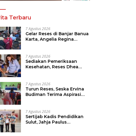
ita Terbaru
7 Agustus 2026
Gelar Reses di Banjar Banua
Karta, Angelia Regina
Wenas Janji Perjuangkan
Semua Aspirasi
7 Agustus 2026
Sediakan Pemeriksaan
Kesehatan, Reses Dhea
Lumenta Dipadati Warga
7 Agustus 2026
Turun Reses, Seska Ervina
Budiman Terima Aspirasi
Soal Infrastruktur, IPR dan
Penguatan UMKM
7 Agustus 2026
Sertijab Kadis Pendidikan
Sulut, Jahja Paulus
Rondonuwu Siap Lanjutkan
Program Strategis