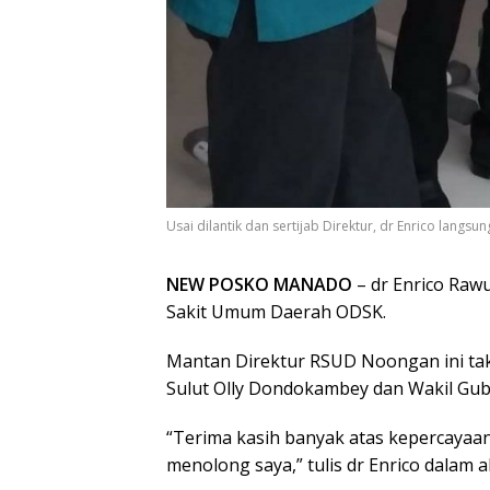
Usai dilantik dan sertijab Direktur, dr Enrico lang
NEW POSKO MANADO
– dr Enrico Raw
Sakit Umum Daerah ODSK.
Mantan Direktur RSUD Noongan ini ta
Sulut Olly Dondokambey dan Wakil Gub
“Terima kasih banyak atas kepercayaa
menolong saya,” tulis dr Enrico dalam 