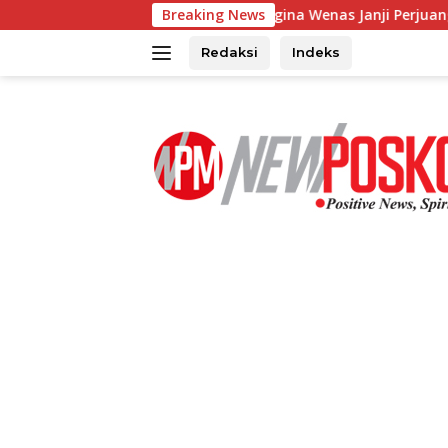
Langsung
, Angelia Regina Wenas Janji Perjuangkan Semua Aspirasi
Breaking News
ke
konten
Redaksi
Indeks