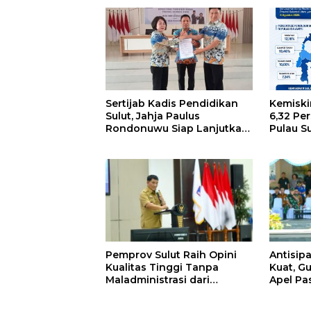
Sertijab Kadis Pendidikan
Kemiski
Sulut, Jahja Paulus
6,32 Pe
Rondonuwu Siap Lanjutkan
Pulau S
Program Strategis
Pendidikan
Pemprov Sulut Raih Opini
Antisipa
Kualitas Tinggi Tanpa
Kuat, Gu
Maladministrasi dari
Apel P
Ombudsman RI
Bencan