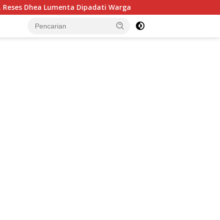
dati Warga
Turun Reses, Seska Ervina Budiman Terima A