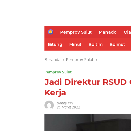
H
Pemprov Sulut
Manado
Ol
o
m
Bitung
Minut
Boltim
Bolmut
e
Beranda
Pemprov Sulut
Pemprov Sulut
Jadi Direktur RSUD
Kerja
Donny Piri
21 Maret 2022