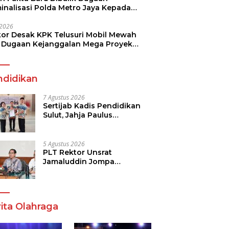
minalisasi Polda Metro Jaya Kepada
see Monicha Elshaday
i 2026
kor Desak KPK Telusuri Mobil Mewah
 Dugaan Kejanggalan Mega Proyek
n di BPJN
ndidikan
7 Agustus 2026
Sertijab Kadis Pendidikan
Sulut, Jahja Paulus
Rondonuwu Siap Lanjutkan
Program Strategis
Pendidikan
5 Agustus 2026
PLT Rektor Unsrat
Jamaluddin Jompa
Tekankan 7 Poin, Pastikan
Layanan Akademik dan
Kampus Kondusif
ita Olahraga