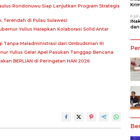
Kri
 Paulus Rondonuwu Siap Lanjutkan Program Strategis
She
6 Jul
n, Terendah di Pulau Sulawesi
INa
dan
ubernur Yulius Harapkan Kolaborasi Solid Antar
Jala
ggi Tanpa Maladministrasi dari Ombudsman RI
Pe
bernur Yulius Gelar Apel Pasukan Tanggap Bencana
rakan BERLIAN di Peringatan HAN 2026
Ber