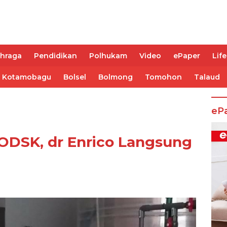
ahraga
Pendidikan
Polhukam
Video
ePaper
Life
Kotamobagu
Bolsel
Bolmong
Tomohon
Talaud
eP
 ODSK, dr Enrico Langsung