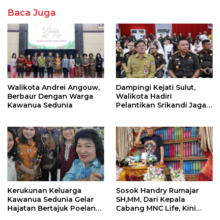
Baca Juga
Walikota Andrei Angouw,
Dampingi Kejati Sulut,
Berbaur Dengan Warga
Walikota Hadiri
Kawanua Sedunia
Pelantikan Srikandi Jaga
Desa di Sulut
Kerukunan Keluarga
Sosok Handry Rumajar
Kawanua Sedunia Gelar
SH,MM, Dari Kepala
Hajatan Bertajuk Poelang
Cabang MNC Life, Kini
Kampoeng
Fokus Ke Profesional