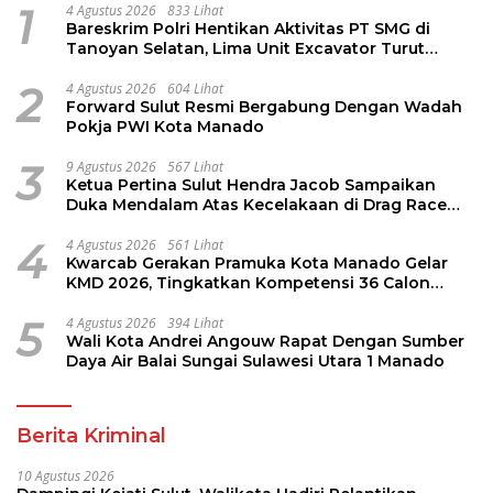
1
4 Agustus 2026
833 Lihat
Bareskrim Polri Hentikan Aktivitas PT SMG di
Tanoyan Selatan, Lima Unit Excavator Turut
Diamankan
2
4 Agustus 2026
604 Lihat
Forward Sulut Resmi Bergabung Dengan Wadah
Pokja PWI Kota Manado
3
9 Agustus 2026
567 Lihat
Ketua Pertina Sulut Hendra Jacob Sampaikan
Duka Mendalam Atas Kecelakaan di Drag Race
Kotamobagu
4
4 Agustus 2026
561 Lihat
Kwarcab Gerakan Pramuka Kota Manado Gelar
KMD 2026, Tingkatkan Kompetensi 36 Calon
Pembina Pramuka
5
4 Agustus 2026
394 Lihat
Wali Kota Andrei Angouw Rapat Dengan Sumber
Daya Air Balai Sungai Sulawesi Utara 1 Manado
Berita Kriminal
10 Agustus 2026