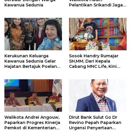
Kawanua Sedunia
Pelantikan Srikandi Jaga
Desa di Sulut
Kerukunan Keluarga
Sosok Handry Rumajar
Kawanua Sedunia Gelar
SH,MM, Dari Kepala
Hajatan Bertajuk Poelang
Cabang MNC Life, Kini
Kampoeng
Fokus Ke Profesional
Fotografi
Walikota Andrei Angouw,
Dirut Bank Sulut Go Dr
Paparkan Progres Kinerja
Revino Pepah Paparkan
Pemkot di Kementerian
Urgensi Penyertaan