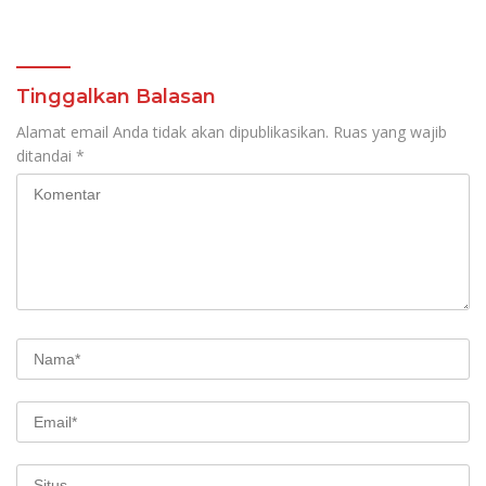
Investasi dan
Modal Rp 30 Miliar
Hilirisasi/BKPM
Tinggalkan Balasan
Alamat email Anda tidak akan dipublikasikan.
Ruas yang wajib
ditandai
*