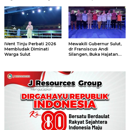
Camp Juara Umum Tinju
Piala Wali Kota
Perbati 2026
IVent Tinju Perbati 2026
Mewakili Gubernur Sulut,
Membludak Diminati
dr Fransiscus Andi
Warga Sulut
Silangen, Buka Hajatan
Tinju Perbati Sulut,
Memperebutkan Piala
Wali Kota Manado