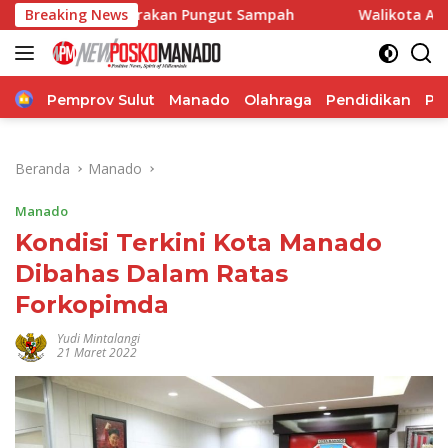
Langsung
an Gerakan Pungut Sampah
Breaking News
Walikota Andrei Angouw, Be
ke
konten
Home
Pemprov Sulut
Manado
Olahraga
Pendidikan
Po
Beranda
Manado
Manado
Kondisi Terkini Kota Manado
Dibahas Dalam Ratas
Forkopimda
Yudi Mintalangi
21 Maret 2022