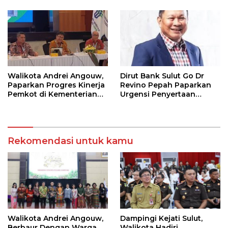
Fotografi
Walikota Andrei Angouw,
Dirut Bank Sulut Go Dr
Paparkan Progres Kinerja
Revino Pepah Paparkan
Pemkot di Kementerian
Urgensi Penyertaan
Investasi dan
Modal Rp 30 Miliar
Hilirisasi/BKPM
Rekomendasi untuk kamu
Walikota Andrei Angouw,
Dampingi Kejati Sulut,
Berbaur Dengan Warga
Walikota Hadiri