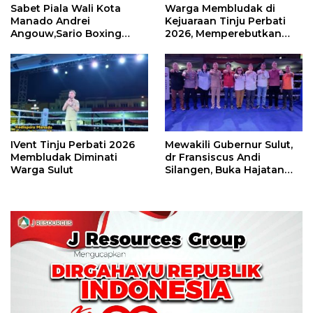
Sabet Piala Wali Kota
Warga Membludak di
Manado Andrei
Kejuaraan Tinju Perbati
Angouw,Sario Boxing
2026, Memperebutkan
Camp Juara Umum Tinju
Piala Wali Kota
Perbati 2026
IVent Tinju Perbati 2026
Mewakili Gubernur Sulut,
Membludak Diminati
dr Fransiscus Andi
Warga Sulut
Silangen, Buka Hajatan
Tinju Perbati Sulut,
Memperebutkan Piala
Wali Kota Manado