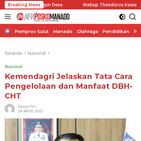
Langsung
Bangun Desa
Breaking News
Wabup Theodorus Kawatu Tinjau Gereja G
ke
konten
Home
Pemprov Sulut
Manado
Olahraga
Pendidikan
Po
Beranda
Nasional
Nasional
Kemendagri Jelaskan Tata Cara
Pengelolaan dan Manfaat DBH-
CHT
Donny Piri
24 Maret 2022