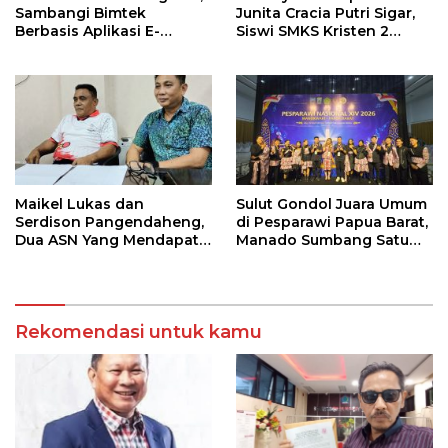
Sambangi Bimtek
Junita Cracia Putri Sigar,
Berbasis Aplikasi E-
Siswi SMKS Kristen 2
Integrity
Tomohon Raih Medali
Perak LKS Dikmen
Nasional 2026
Maikel Lukas dan
Sulut Gondol Juara Umum
Serdison Pangendaheng,
di Pesparawi Papua Barat,
Dua ASN Yang Mendapat
Manado Sumbang Satu
SK Perbati Pusat Di Ajang
Gelar Champion
Kejuaraan Tinju Asia di
Jakarta
Rekomendasi untuk kamu