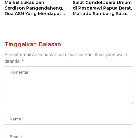
Maikel Lukas dan
Sulut Gondol Juara Umum
Serdison Pangendaheng,
di Pesparawi Papua Barat,
Dua ASN Yang Mendapat
Manado Sumbang Satu
SK Perbati Pusat Di Ajang
Gelar Champion
Kejuaraan Tinju Asia di
Jakarta
Tinggalkan Balasan
Alamat email Anda tidak akan dipublikasikan.
Ruas yang wajib
ditandai
*