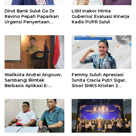
Dirut Bank Sulut Go Dr
LSM Inakor Minta
Revino Pepah Paparkan
Gubernur Evaluasi Kinerja
Urgensi Penyertaan
Kadis PUPR Sulut
Modal Rp 30 Miliar
Walikota Andrei Angouw,
Femmy Suluh Apresiasi
Sambangi Bimtek
Junita Cracia Putri Sigar,
Berbasis Aplikasi E-
Siswi SMKS Kristen 2
Integrity
Tomohon Raih Medali
Perak LKS Dikmen
Nasional 2026