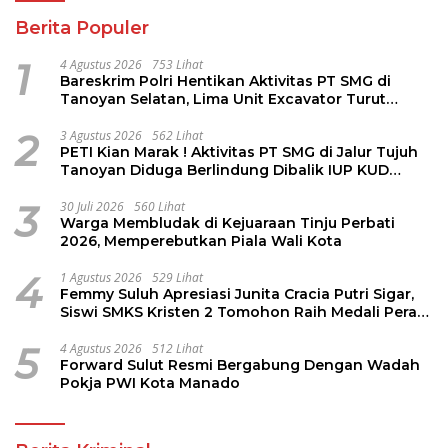
Berita Populer
1
4 Agustus 2026
753 Lihat
Bareskrim Polri Hentikan Aktivitas PT SMG di
Tanoyan Selatan, Lima Unit Excavator Turut
Diamankan
2
3 Agustus 2026
562 Lihat
PETI Kian Marak ! Aktivitas PT SMG di Jalur Tujuh
Tanoyan Diduga Berlindung Dibalik IUP KUD
Perintis
3
30 Juli 2026
560 Lihat
Warga Membludak di Kejuaraan Tinju Perbati
2026, Memperebutkan Piala Wali Kota
4
1 Agustus 2026
529 Lihat
Femmy Suluh Apresiasi Junita Cracia Putri Sigar,
Siswi SMKS Kristen 2 Tomohon Raih Medali Perak
LKS Dikmen Nasional 2026
5
4 Agustus 2026
512 Lihat
Forward Sulut Resmi Bergabung Dengan Wadah
Pokja PWI Kota Manado