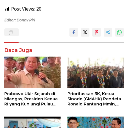
Post Views:
20
Editor: Donny Piri
Baca Juga
Prabowo Ukir Sejarah di
Prioritaskan 3K, Ketua
Miangas, Presiden Kedua
Sinode (GMAHK) Pendeta
RI yang Kunjungi Pulau
Ronald Rantung Mmin,
Terluar Indonesia
Menjadi Pelayan Dalam
Menyelesaikan Persoalan
di Daerah Misi Nusa Utara