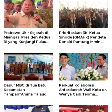
Prabowo Ukir Sejarah di
Prioritaskan 3K, Ketua
Miangas, Presiden Kedua
Sinode (GMAHK) Pendeta
RI yang Kunjungi Pulau
Ronald Rantung Mmin,
Terluar Indonesia
Menjadi Pelayan Dalam
Menyelesaikan Persoalan
di Daerah Misi Nusa Utara
Dapur MBG di Tua Batu
Perkuat Kolaborasi
Kecamatan
Antardaerah Wali Kota dr.
Tampan”Amma Talaud
Wenya Gaib Terima
Running
Kunjungan Bupati Talaud