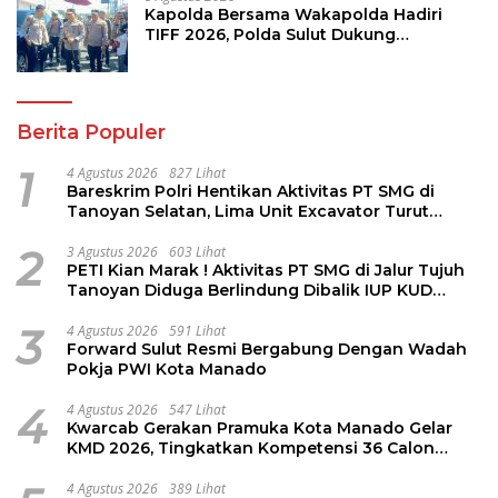
Kapolda Bersama Wakapolda Hadiri
TIFF 2026, Polda Sulut Dukung
Pariwisata dan Jamin Keamanan
Berita Populer
1
4 Agustus 2026
827 Lihat
Bareskrim Polri Hentikan Aktivitas PT SMG di
Tanoyan Selatan, Lima Unit Excavator Turut
Diamankan
2
3 Agustus 2026
603 Lihat
PETI Kian Marak ! Aktivitas PT SMG di Jalur Tujuh
Tanoyan Diduga Berlindung Dibalik IUP KUD
Perintis
3
4 Agustus 2026
591 Lihat
Forward Sulut Resmi Bergabung Dengan Wadah
Pokja PWI Kota Manado
4
4 Agustus 2026
547 Lihat
Kwarcab Gerakan Pramuka Kota Manado Gelar
KMD 2026, Tingkatkan Kompetensi 36 Calon
Pembina Pramuka
4 Agustus 2026
389 Lihat