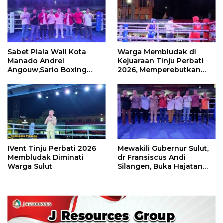
Sabet Piala Wali Kota
Warga Membludak di
Manado Andrei
Kejuaraan Tinju Perbati
Angouw,Sario Boxing
2026, Memperebutkan
Camp Juara Umum Tinju
Piala Wali Kota
Perbati 2026
IVent Tinju Perbati 2026
Mewakili Gubernur Sulut,
Membludak Diminati
dr Fransiscus Andi
Warga Sulut
Silangen, Buka Hajatan
Tinju Perbati Sulut,
Memperebutkan Piala
Wali Kota Manado