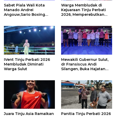
Sabet Piala Wali Kota
Warga Membludak di
Manado Andrei
Kejuaraan Tinju Perbati
Angouw,Sario Boxing
2026, Memperebutkan
Camp Juara Umum Tinju
Piala Wali Kota
Perbati 2026
IVent Tinju Perbati 2026
Mewakili Gubernur Sulut,
Membludak Diminati
dr Fransiscus Andi
Warga Sulut
Silangen, Buka Hajatan
Tinju Perbati Sulut,
Memperebutkan Piala
Wali Kota Manado
Juara Tinju Asia Ramaikan
Panitia Tinju Perbati 2026