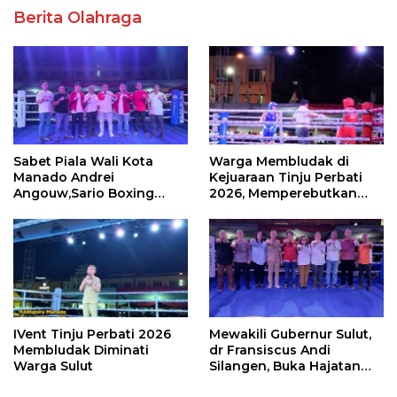
Berita Olahraga
Sabet Piala Wali Kota
Warga Membludak di
Manado Andrei
Kejuaraan Tinju Perbati
Angouw,Sario Boxing
2026, Memperebutkan
Camp Juara Umum Tinju
Piala Wali Kota
Perbati 2026
IVent Tinju Perbati 2026
Mewakili Gubernur Sulut,
Membludak Diminati
dr Fransiscus Andi
Warga Sulut
Silangen, Buka Hajatan
Tinju Perbati Sulut,