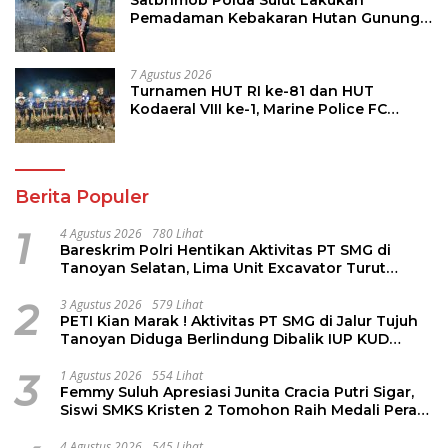
Satbrimob Polda Sulut Lakukan
Pemadaman Kebakaran Hutan Gunung
Soputan
7 Agustus 2026
Turnamen HUT RI ke-81 dan HUT
Kodaeral VIII ke-1, Marine Police FC
Amankan Tiket 16 Besar
Berita Populer
1
4 Agustus 2026
780 Lihat
Bareskrim Polri Hentikan Aktivitas PT SMG di
Tanoyan Selatan, Lima Unit Excavator Turut
Diamankan
2
3 Agustus 2026
579 Lihat
PETI Kian Marak ! Aktivitas PT SMG di Jalur Tujuh
Tanoyan Diduga Berlindung Dibalik IUP KUD
Perintis
3
1 Agustus 2026
554 Lihat
Femmy Suluh Apresiasi Junita Cracia Putri Sigar,
Siswi SMKS Kristen 2 Tomohon Raih Medali Perak
LKS Dikmen Nasional 2026
4 Agustus 2026
545 Lihat