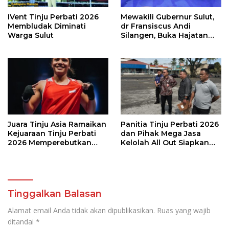
IVent Tinju Perbati 2026
Mewakili Gubernur Sulut,
Membludak Diminati
dr Fransiscus Andi
Warga Sulut
Silangen, Buka Hajatan
Tinju Perbati Sulut,
Memperebutkan Piala
Wali Kota Manado
Juara Tinju Asia Ramaikan
Panitia Tinju Perbati 2026
Kejuaraan Tinju Perbati
dan Pihak Mega Jasa
2026 Memperebutkan
Kelolah All Out Siapkan
Piala Wali Kota Manado
Lokasi Pertandingan
Tinggalkan Balasan
Alamat email Anda tidak akan dipublikasikan.
Ruas yang wajib
ditandai
*