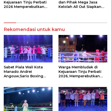
Kejuaraan Tinju Perbati
dan Pihak Mega Jasa
2026 Memperebutkan
Kelolah All Out Siapkan
Piala Wali Kota Manado
Lokasi Pertandingan
Rekomendasi untuk kamu
Sabet Piala Wali Kota
Warga Membludak di
Manado Andrei
Kejuaraan Tinju Perbati
Angouw,Sario Boxing
2026, Memperebutkan
Camp Juara Umum Tinju
Piala Wali Kota
Perbati 2026