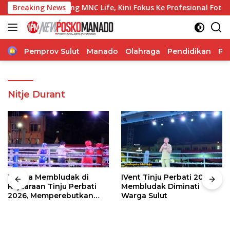
Langsung
pala Cabang MNC Life, Kini Fokus Ke Profesional Fotografi
Breaking News
ke
konten
Home
Pemprov Sulut
Manado
Olahraga
Pendidikan
Po
Nitje Durant
Warga Membludak di
IVent Tinju Perbati 2026
Kejuaraan Tinju Perbati
Membludak Diminati
2026, Memperebutkan
Warga Sulut
Piala Wali Kota