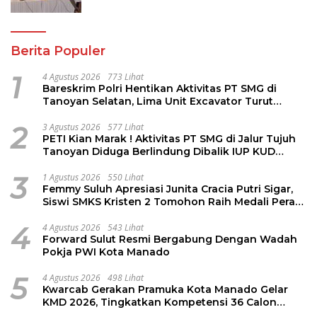
Investasi dan Hilirisasi/BKPM
Berita Populer
1
4 Agustus 2026
773 Lihat
Bareskrim Polri Hentikan Aktivitas PT SMG di
Tanoyan Selatan, Lima Unit Excavator Turut
Diamankan
2
3 Agustus 2026
577 Lihat
PETI Kian Marak ! Aktivitas PT SMG di Jalur Tujuh
Tanoyan Diduga Berlindung Dibalik IUP KUD
Perintis
3
1 Agustus 2026
550 Lihat
Femmy Suluh Apresiasi Junita Cracia Putri Sigar,
Siswi SMKS Kristen 2 Tomohon Raih Medali Perak
LKS Dikmen Nasional 2026
4
4 Agustus 2026
543 Lihat
Forward Sulut Resmi Bergabung Dengan Wadah
Pokja PWI Kota Manado
5
4 Agustus 2026
498 Lihat
Kwarcab Gerakan Pramuka Kota Manado Gelar
KMD 2026, Tingkatkan Kompetensi 36 Calon
Pembina Pramuka