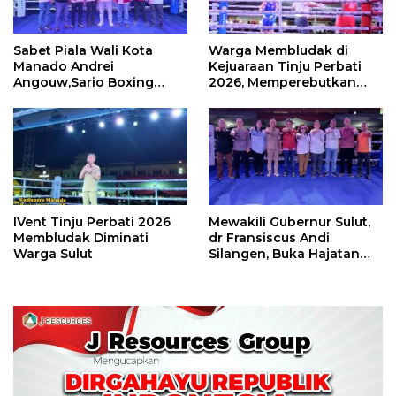
Sabet Piala Wali Kota
Warga Membludak di
Manado Andrei
Kejuaraan Tinju Perbati
Angouw,Sario Boxing
2026, Memperebutkan
Camp Juara Umum Tinju
Piala Wali Kota
Perbati 2026
IVent Tinju Perbati 2026
Mewakili Gubernur Sulut,
Membludak Diminati
dr Fransiscus Andi
Warga Sulut
Silangen, Buka Hajatan
Tinju Perbati Sulut,
Memperebutkan Piala
Wali Kota Manado