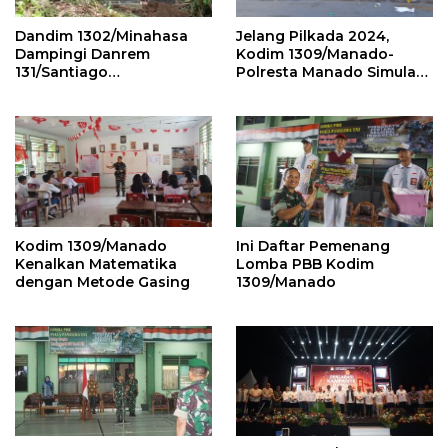
Dandim 1302/Minahasa
Jelang Pilkada 2024,
Dampingi Danrem
Kodim 1309/Manado-
131/Santiago
Polresta Manado Simulasi
Groundbreaking
Pengendalian Massa
Jembatan Garuda Tahap
III dan IV di Mitra
Kodim 1309/Manado
Ini Daftar Pemenang
Kenalkan Matematika
Lomba PBB Kodim
dengan Metode Gasing
1309/Manado