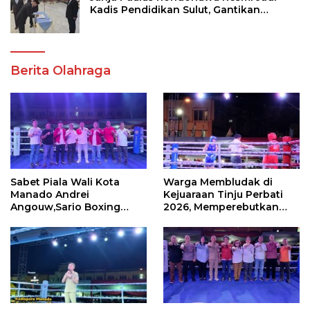
Kadis Pendidikan Sulut, Gantikan
Femmy J Suluh
Berita Olahraga
Sabet Piala Wali Kota
Warga Membludak di
Manado Andrei
Kejuaraan Tinju Perbati
Angouw,Sario Boxing
2026, Memperebutkan
Camp Juara Umum Tinju
Piala Wali Kota
Perbati 2026