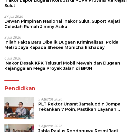
Inakor Lapor Dugaan Korupsi di PUPR Provinsi Ke Kejati
Sulut
27 Juli 2026
Dewan Pimpinan Nasional Inakor Sulut, Suport Kejati
Geledah Rumah Jimmy Asiku
9 Juli 2026
Inilah Fakta Baru Dibalik Dugaan Kriminalisasi Polda
Metro Jaya Kepada Shesee Monicha Elshaday
6 Juli 2026
INakor Desak KPK Telusuri Mobil Mewah dan Dugaan
Kejanggalan Mega Proyek Jalan di BPJN
Pendidikan
5 Agustus 2026
PLT Rektor Unsrat Jamaluddin Jompa
Tekankan 7 Poin, Pastikan Layanan
Akademik dan Kampus Kondusif
5 Agustus 2026
Jahja Paulus Rondonuwu Resmi Jadi