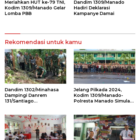
Meriahkan HUT ke-79 TNI,
Dandim 1309/Manado
Kodim 1309/Manado Gelar
Hadiri Deklarasi
Lomba PBB
Kampanye Damai
Rekomendasi untuk kamu
Dandim 1302/Minahasa
Jelang Pilkada 2024,
Dampingi Danrem
Kodim 1309/Manado-
131/Santiago
Polresta Manado Simulasi
Groundbreaking
Pengendalian Massa
Jembatan Garuda Tahap
III dan IV di Mitra