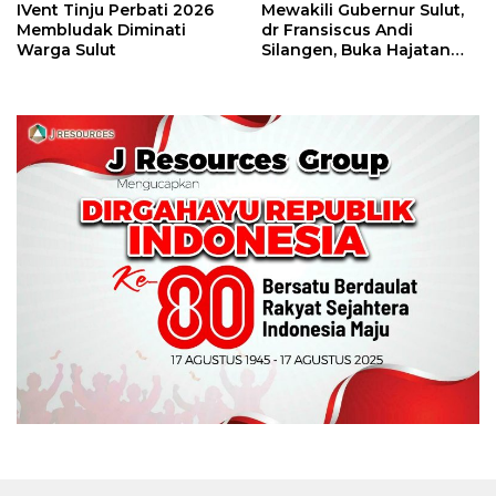
IVent Tinju Perbati 2026
Mewakili Gubernur Sulut,
Membludak Diminati
dr Fransiscus Andi
Warga Sulut
Silangen, Buka Hajatan
Tinju Perbati Sulut,
Memperebutkan Piala
Wali Kota Manado