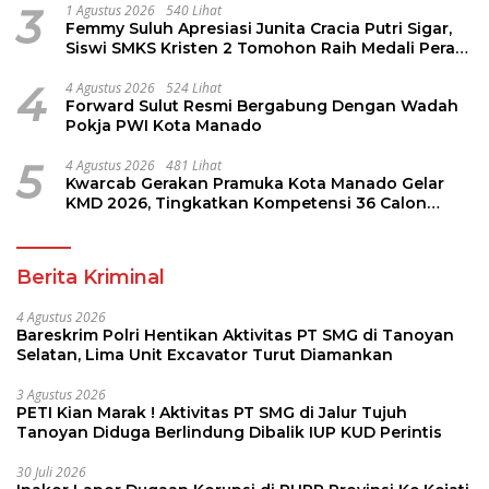
3
1 Agustus 2026
540 Lihat
Femmy Suluh Apresiasi Junita Cracia Putri Sigar,
Siswi SMKS Kristen 2 Tomohon Raih Medali Perak
LKS Dikmen Nasional 2026
4
4 Agustus 2026
524 Lihat
Forward Sulut Resmi Bergabung Dengan Wadah
Pokja PWI Kota Manado
5
4 Agustus 2026
481 Lihat
Kwarcab Gerakan Pramuka Kota Manado Gelar
KMD 2026, Tingkatkan Kompetensi 36 Calon
Pembina Pramuka
Berita Kriminal
4 Agustus 2026
Bareskrim Polri Hentikan Aktivitas PT SMG di Tanoyan
Selatan, Lima Unit Excavator Turut Diamankan
3 Agustus 2026
PETI Kian Marak ! Aktivitas PT SMG di Jalur Tujuh
Tanoyan Diduga Berlindung Dibalik IUP KUD Perintis
30 Juli 2026