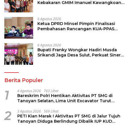
Kebakaran GMIM Imanuel Kawangkoan
Bawah, Tegaskan Komitmen Dukung
Pemulihan
6 Agustus 2026
Ketua DPRD Minsel Pimpin Finalisasi
Pembahasan Rancangan KUA-PPAS
Tahun 2027
6 Agustus 2026
Bupati Franky Wongkar Hadiri Musda
Srikandi Jaga Desa Sulut, Perkuat Sinergi
Bangun Desa
Berita Populer
1
4 Agustus 2026
763 Lihat
Bareskrim Polri Hentikan Aktivitas PT SMG di
Tanoyan Selatan, Lima Unit Excavator Turut
Diamankan
2
3 Agustus 2026
569 Lihat
PETI Kian Marak ! Aktivitas PT SMG di Jalur Tujuh
Tanoyan Diduga Berlindung Dibalik IUP KUD
Perintis