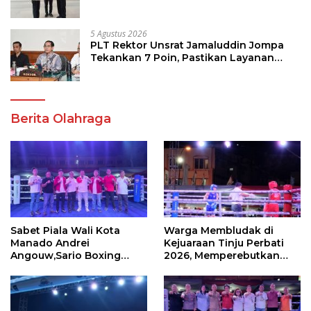
Program Strategis Pendidikan
5 Agustus 2026
PLT Rektor Unsrat Jamaluddin Jompa
Tekankan 7 Poin, Pastikan Layanan
Akademik dan Kampus Kondusif
Berita Olahraga
Sabet Piala Wali Kota
Warga Membludak di
Manado Andrei
Kejuaraan Tinju Perbati
Angouw,Sario Boxing
2026, Memperebutkan
Camp Juara Umum Tinju
Piala Wali Kota
Perbati 2026