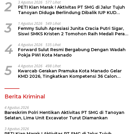
2
3 Agustus 2026
577 Lihat
PETI Kian Marak ! Aktivitas PT SMG di Jalur Tujuh
Tanoyan Diduga Berlindung Dibalik IUP KUD
Perintis
3
1 Agustus 2026
549 Lihat
Femmy Suluh Apresiasi Junita Cracia Putri Sigar,
Siswi SMKS Kristen 2 Tomohon Raih Medali Perak
LKS Dikmen Nasional 2026
4
4 Agustus 2026
535 Lihat
Forward Sulut Resmi Bergabung Dengan Wadah
Pokja PWI Kota Manado
5
4 Agustus 2026
498 Lihat
Kwarcab Gerakan Pramuka Kota Manado Gelar
KMD 2026, Tingkatkan Kompetensi 36 Calon
Pembina Pramuka
Berita Kriminal
4 Agustus 2026
Bareskrim Polri Hentikan Aktivitas PT SMG di Tanoyan
Selatan, Lima Unit Excavator Turut Diamankan
3 Agustus 2026
PETI Kian Marak ! Aktivitas PT SMG di Jalur Tujuh