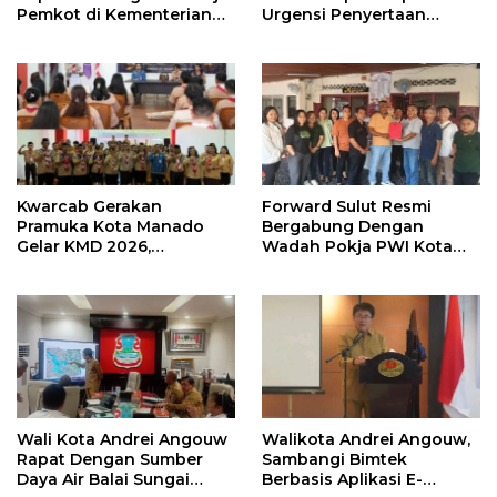
Pemkot di Kementerian
Urgensi Penyertaan
Investasi dan
Modal Rp 30 Miliar
Hilirisasi/BKPM
Kwarcab Gerakan
Forward Sulut Resmi
Pramuka Kota Manado
Bergabung Dengan
Gelar KMD 2026,
Wadah Pokja PWI Kota
Tingkatkan Kompetensi
Manado
36 Calon Pembina
Pramuka
Wali Kota Andrei Angouw
Walikota Andrei Angouw,
Rapat Dengan Sumber
Sambangi Bimtek
Daya Air Balai Sungai
Berbasis Aplikasi E-