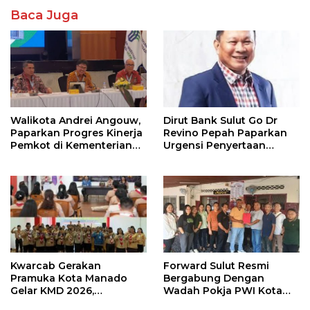
Baca Juga
Walikota Andrei Angouw,
Dirut Bank Sulut Go Dr
Paparkan Progres Kinerja
Revino Pepah Paparkan
Pemkot di Kementerian
Urgensi Penyertaan
Investasi dan
Modal Rp 30 Miliar
Hilirisasi/BKPM
Kwarcab Gerakan
Forward Sulut Resmi
Pramuka Kota Manado
Bergabung Dengan
Gelar KMD 2026,
Wadah Pokja PWI Kota
Tingkatkan Kompetensi
Manado