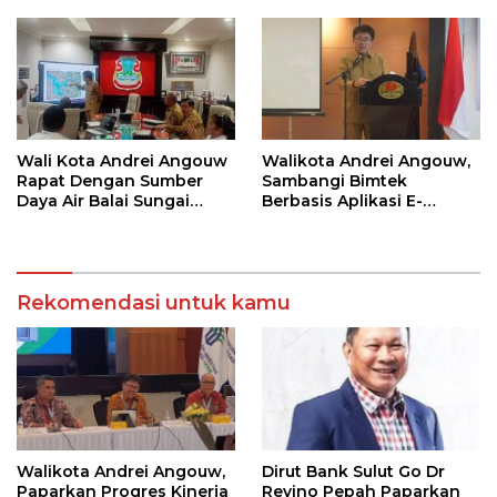
36 Calon Pembina
Pramuka
Wali Kota Andrei Angouw
Walikota Andrei Angouw,
Rapat Dengan Sumber
Sambangi Bimtek
Daya Air Balai Sungai
Berbasis Aplikasi E-
Sulawesi Utara 1 Manado
Integrity
Rekomendasi untuk kamu
Walikota Andrei Angouw,
Dirut Bank Sulut Go Dr
Paparkan Progres Kinerja
Revino Pepah Paparkan