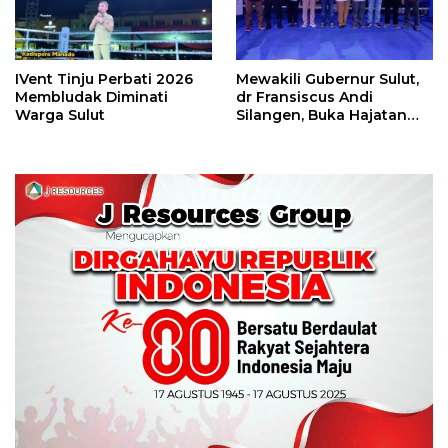
IVent Tinju Perbati 2026
Mewakili Gubernur Sulut,
Membludak Diminati
dr Fransiscus Andi
Warga Sulut
Silangen, Buka Hajatan
Tinju Perbati Sulut,
Memperebutkan Piala
Wali Kota Manado