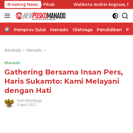
Langsung
mua Pihak
Breaking News
Walikota Andrei Angouw, Paparkan Progres Ki
ke
konten
Home
Pemprov Sulut
Manado
Olahraga
Pendidikan
Po
Beranda
Manado
Manado
Gathering Bersama Insan Pers,
Haris Sukamto: Kami Melayani
dengan Hati
Yudi Mintalangi
8 April 2022