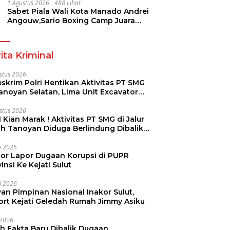
Pramuka
1 Agustus 2026
488 Lihat
Sabet Piala Wali Kota Manado Andrei
Angouw,Sario Boxing Camp Juara
Umum Tinju Perbati 2026
ita Kriminal
stus 2026
skrim Polri Hentikan Aktivitas PT SMG
Tanoyan Selatan, Lima Unit Excavator
ut Diamankan
stus 2026
 Kian Marak ! Aktivitas PT SMG di Jalur
uh Tanoyan Diduga Berlindung Dibalik
KUD Perintis
li 2026
kor Lapor Dugaan Korupsi di PUPR
insi Ke Kejati Sulut
li 2026
an Pimpinan Nasional Inakor Sulut,
ort Kejati Geledah Rumah Jimmy Asiku
i 2026
ah Fakta Baru Dibalik Dugaan