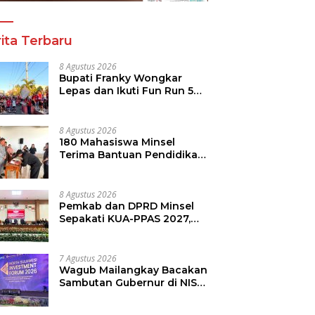
ita Terbaru
8 Agustus 2026
Bupati Franky Wongkar
Lepas dan Ikuti Fun Run 5K
Semarak HUT ke-81 RI di
Minsel
8 Agustus 2026
180 Mahasiswa Minsel
Terima Bantuan Pendidikan,
Pemkab Siapkan Anggaran
Rp400 Juta
8 Agustus 2026
Pemkab dan DPRD Minsel
Sepakati KUA-PPAS 2027,
Perkuat Arah Pembangunan
Daerah
7 Agustus 2026
Wagub Mailangkay Bacakan
Sambutan Gubernur di NISF
2026, Sulut Tawarkan
Pasifik Gateway dan