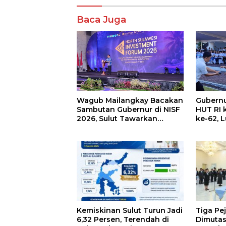
Baca Juga
Wagub Mailangkay Bacakan
Gubernu
Sambutan Gubernur di NISF
HUT RI 
2026, Sulut Tawarkan
ke-62, 
Pasifik Gateway dan
Keringa
Hilirisasi Kelapa ke Investor
Pajak K
Kemiskinan Sulut Turun Jadi
Tiga Pe
6,32 Persen, Terendah di
Dimutas