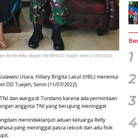
Ber
1
m XIII Merdeka, Mayjen TNI Alfret DD Tuejeh, Senin (11/07/2022).
2
ulawesi Utara, Hillary Brigita Lasut (HBL) menemui
et DD Tuejeh, Senin (11/07/2022).
3
NI dan warga di Tondano karena ada permintaan
dengan anggota TNI yang berujung meninggal.
4
ngdam menindaklanjuti aduan keluarga Refly
asa yang meninggal pasca cekcok dan adu fisik
pit.