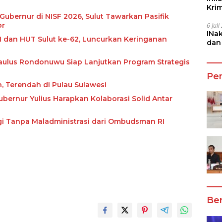
Kri
She
bernur di NISF 2026, Sulut Tawarkan Pasifik
or
6 Jul
INa
1 dan HUT Sulut ke-62, Luncurkan Keringanan
dan
Jala
 Paulus Rondonuwu Siap Lanjutkan Program Strategis
Pe
n, Terendah di Pulau Sulawesi
ubernur Yulius Harapkan Kolaborasi Solid Antar
ggi Tanpa Maladministrasi dari Ombudsman RI
Ber