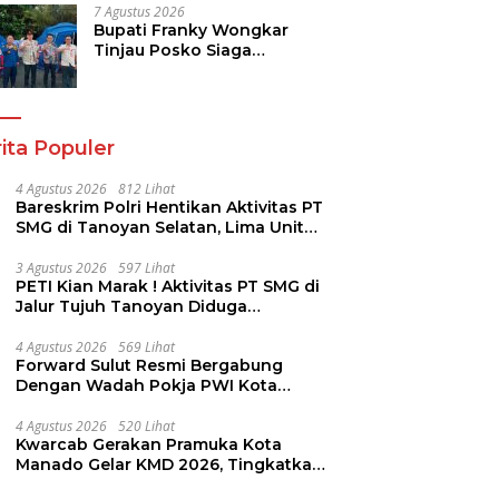
Hilirisasi Kelapa ke Investor
7 Agustus 2026
Bupati Franky Wongkar
Tinjau Posko Siaga
Karhutla, Pastikan
Kesiapsiagaan Hadapi
Musim Kemarau
ita Populer
4 Agustus 2026
812 Lihat
Bareskrim Polri Hentikan Aktivitas PT
SMG di Tanoyan Selatan, Lima Unit
Excavator Turut Diamankan
3 Agustus 2026
597 Lihat
PETI Kian Marak ! Aktivitas PT SMG di
Jalur Tujuh Tanoyan Diduga
Berlindung Dibalik IUP KUD Perintis
4 Agustus 2026
569 Lihat
Forward Sulut Resmi Bergabung
Dengan Wadah Pokja PWI Kota
Manado
4 Agustus 2026
520 Lihat
Kwarcab Gerakan Pramuka Kota
Manado Gelar KMD 2026, Tingkatkan
Kompetensi 36 Calon Pembina