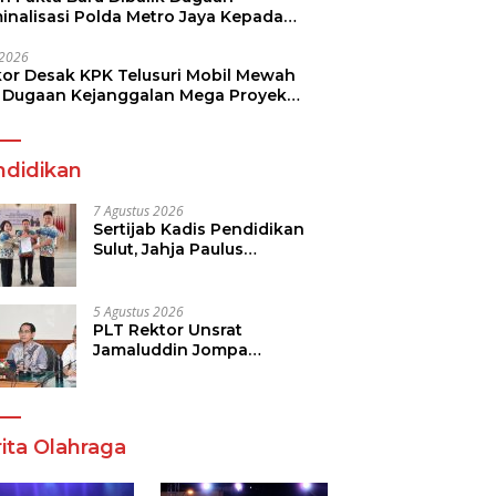
minalisasi Polda Metro Jaya Kepada
see Monicha Elshaday
i 2026
kor Desak KPK Telusuri Mobil Mewah
 Dugaan Kejanggalan Mega Proyek
n di BPJN
ndidikan
7 Agustus 2026
Sertijab Kadis Pendidikan
Sulut, Jahja Paulus
Rondonuwu Siap Lanjutkan
Program Strategis
Pendidikan
5 Agustus 2026
PLT Rektor Unsrat
Jamaluddin Jompa
Tekankan 7 Poin, Pastikan
Layanan Akademik dan
Kampus Kondusif
ita Olahraga