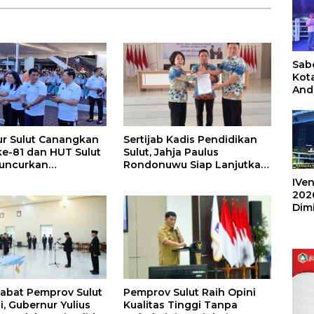
Sabe
Kot
And
Ang
Box
Umu
Sertijab Kadis Pendidikan
r Sulut Canangkan
202
Sulut, Jahja Paulus
ke-81 dan HUT Sulut
Rondonuwu Siap Lanjutkan
Luncurkan
Program Strategis
nan Merdeka, Bebas
IVen
Pendidikan
endaraan
202
Dim
Sulu
jabat Pemprov Sulut
Pemprov Sulut Raih Opini
i, Gubernur Yulius
Kualitas Tinggi Tanpa