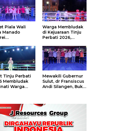
t Piala Wali
Warga Membludak
a Manado
di Kejuaraan Tinju
rei
Perbati 2026,
ouw,Sario
Memperebutkan
ing Camp Juara
Piala Wali Kota
m Tinju Perbati
6
t Tinju Perbati
Mewakili Gubernur
6 Membludak
Sulut, dr Fransiscus
inati Warga
Andi Silangen, Buka
t
Hajatan Tinju
Perbati Sulut,
Memperebutkan
Piala Wali Kota
Manado