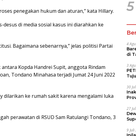
5
oses penegakan hukum dan aturan,” kata Hillary.
-desus di media sosial kasus ini diarahkan ke
Ber
4 Agu
usi. Bagaimana sebenarnya,” jelas politisi Partai
Bare
di 
Tur
3 Agu
k antara Kopda Handrei Supit, anggota Rindam
PETI
oan, Tondano Minahasa terjadi Jumat 24 Juni 2022
Tuj
IUP 
30 Ju
Ina
fly dilarikan ke rumah sakit karena mengalami luka
Prov
27 Ju
Dew
engah perawatan di RSUD Sam Ratulangi Tondano, 3
Sup
9 Jul
Inil