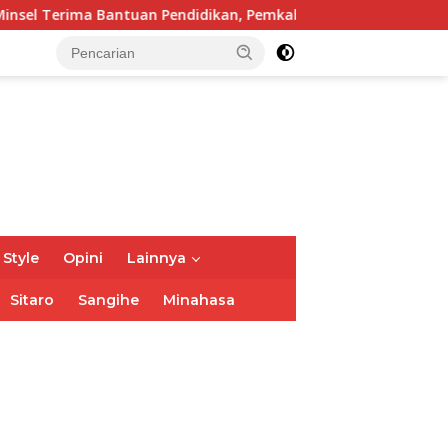
idikan, Pemkab Siapkan Anggaran Rp400 Juta
Pemkab d
 Style
Opini
Lainnya
Sitaro
Sangihe
Minahasa