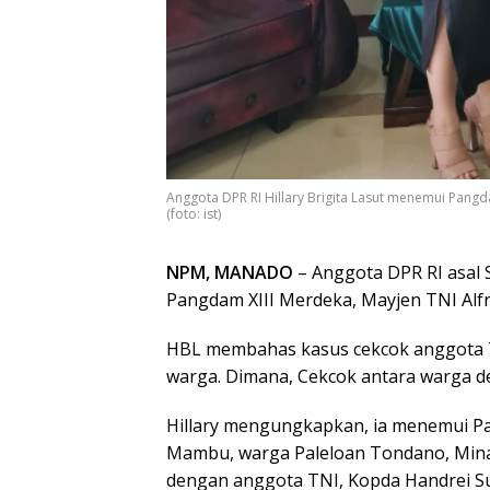
Anggota DPR RI Hillary Brigita Lasut menemui Pangda
(foto: ist)
NPM, MANADO
– Anggota DPR RI asal S
Pangdam XIII Merdeka, Mayjen TNI Alfr
HBL membahas kasus cekcok anggota T
warga. Dimana, Cekcok antara warga 
Hillary mengungkapkan, ia menemui Pa
Mambu, warga Paleloan Tondano, Minah
dengan anggota TNI, Kopda Handrei Su