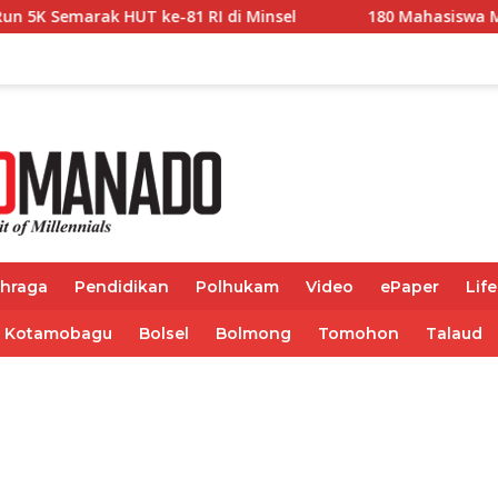
 di Minsel
180 Mahasiswa Minsel Terima Bantuan Pend
ahraga
Pendidikan
Polhukam
Video
ePaper
Life
Kotamobagu
Bolsel
Bolmong
Tomohon
Talaud