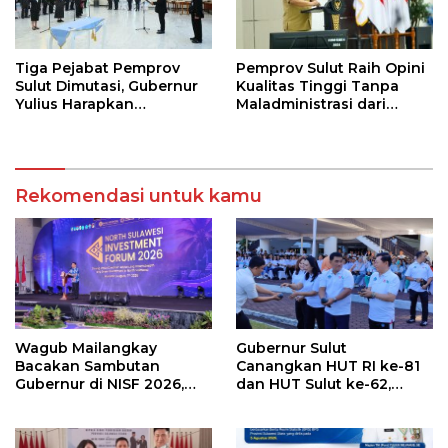
Tiga Pejabat Pemprov
Pemprov Sulut Raih Opini
Sulut Dimutasi, Gubernur
Kualitas Tinggi Tanpa
Yulius Harapkan
Maladministrasi dari
Kolaborasi Solid Antar
Ombudsman RI
SKPD
Rekomendasi untuk kamu
Wagub Mailangkay
Gubernur Sulut
Bacakan Sambutan
Canangkan HUT RI ke-81
Gubernur di NISF 2026,
dan HUT Sulut ke-62,
Sulut Tawarkan Pasifik
Luncurkan Keringanan
Gateway dan Hilirisasi
Merdeka, Bebas Pajak
Kelapa ke Investor
Kendaraan