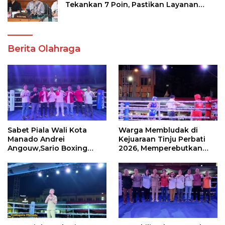
Tekankan 7 Poin, Pastikan Layanan
Akademik dan Kampus Kondusif
Berita Olahraga
Sabet Piala Wali Kota
Warga Membludak di
Manado Andrei
Kejuaraan Tinju Perbati
Angouw,Sario Boxing
2026, Memperebutkan
Camp Juara Umum Tinju
Piala Wali Kota
Perbati 2026