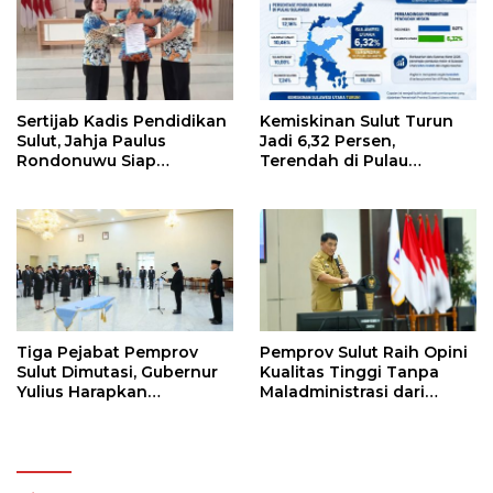
Sertijab Kadis Pendidikan
Kemiskinan Sulut Turun
Sulut, Jahja Paulus
Jadi 6,32 Persen,
Rondonuwu Siap
Terendah di Pulau
Lanjutkan Program
Sulawesi
Strategis Pendidikan
Tiga Pejabat Pemprov
Pemprov Sulut Raih Opini
Sulut Dimutasi, Gubernur
Kualitas Tinggi Tanpa
Yulius Harapkan
Maladministrasi dari
Kolaborasi Solid Antar
Ombudsman RI
SKPD