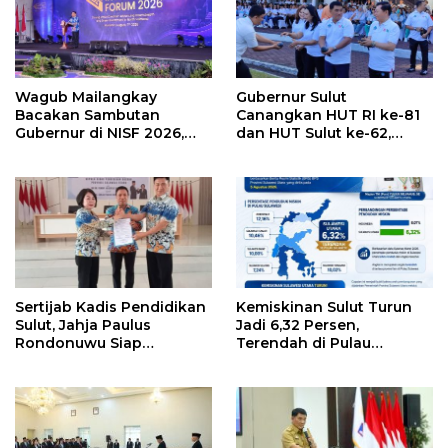
Wagub Mailangkay
Gubernur Sulut
Bacakan Sambutan
Canangkan HUT RI ke-81
Gubernur di NISF 2026,
dan HUT Sulut ke-62,
Sulut Tawarkan Pasifik
Luncurkan Keringanan
Gateway dan Hilirisasi
Merdeka, Bebas Pajak
Kelapa ke Investor
Kendaraan
Sertijab Kadis Pendidikan
Kemiskinan Sulut Turun
Sulut, Jahja Paulus
Jadi 6,32 Persen,
Rondonuwu Siap
Terendah di Pulau
Lanjutkan Program
Sulawesi
Strategis Pendidikan