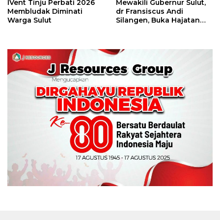
IVent Tinju Perbati 2026
Mewakili Gubernur Sulut,
Membludak Diminati
dr Fransiscus Andi
Warga Sulut
Silangen, Buka Hajatan
Tinju Perbati Sulut,
Memperebutkan Piala
Wali Kota Manado