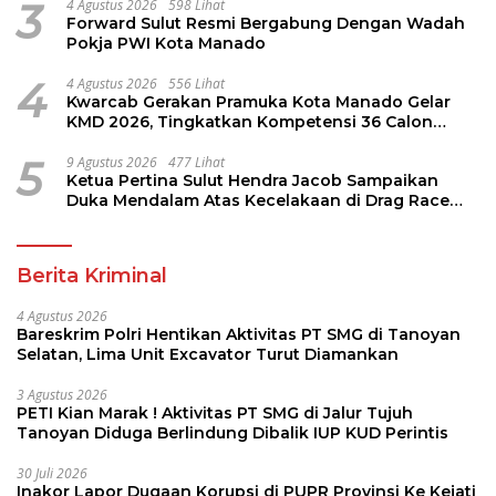
3
4 Agustus 2026
598 Lihat
Forward Sulut Resmi Bergabung Dengan Wadah
Pokja PWI Kota Manado
4
4 Agustus 2026
556 Lihat
Kwarcab Gerakan Pramuka Kota Manado Gelar
KMD 2026, Tingkatkan Kompetensi 36 Calon
Pembina Pramuka
5
9 Agustus 2026
477 Lihat
Ketua Pertina Sulut Hendra Jacob Sampaikan
Duka Mendalam Atas Kecelakaan di Drag Race
Kotamobagu
Berita Kriminal
4 Agustus 2026
Bareskrim Polri Hentikan Aktivitas PT SMG di Tanoyan
Selatan, Lima Unit Excavator Turut Diamankan
3 Agustus 2026
PETI Kian Marak ! Aktivitas PT SMG di Jalur Tujuh
Tanoyan Diduga Berlindung Dibalik IUP KUD Perintis
30 Juli 2026
Inakor Lapor Dugaan Korupsi di PUPR Provinsi Ke Kejati