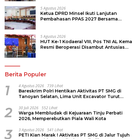
5 Agustus 2026
Ketua DPRD Minsel Ikuti Lanjutan
Pembahasan PPAS 2027 Bersama
Komisi I dan Mitra Kerja
5 Agustus 2026
HUT Ke-1 Kodaeral VIII, Pos TNI AL Kema
Resmi Beroperasi Disambut Antusias
Warga
Berita Populer
1
4 Agustus 2026
739 Lihat
Bareskrim Polri Hentikan Aktivitas PT SMG di
Tanoyan Selatan, Lima Unit Excavator Turut
Diamankan
2
30 Juli 2026
552 Lihat
Warga Membludak di Kejuaraan Tinju Perbati
2026, Memperebutkan Piala Wali Kota
3
3 Agustus 2026
541 Lihat
PETI Kian Marak ! Aktivitas PT SMG di Jalur Tujuh