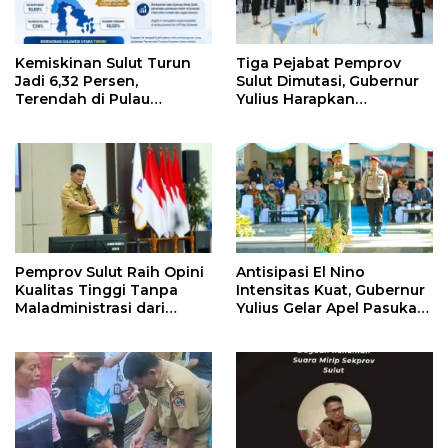
Kemiskinan Sulut Turun
Tiga Pejabat Pemprov
Jadi 6,32 Persen,
Sulut Dimutasi, Gubernur
Terendah di Pulau
Yulius Harapkan
Sulawesi
Kolaborasi Solid Antar
SKPD
Pemprov Sulut Raih Opini
Antisipasi El Nino
Kualitas Tinggi Tanpa
Intensitas Kuat, Gubernur
Maladministrasi dari
Yulius Gelar Apel Pasukan
Ombudsman RI
Tanggap Bencana