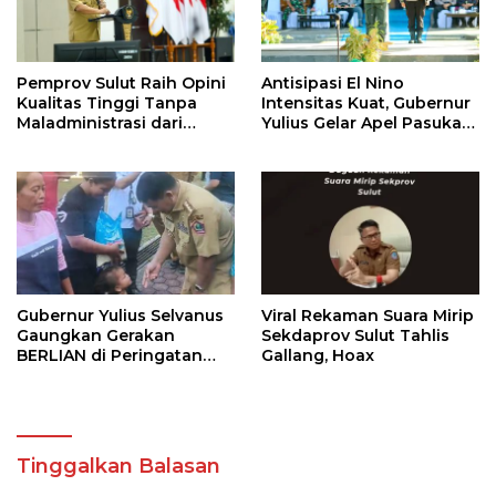
Pemprov Sulut Raih Opini
Antisipasi El Nino
Kualitas Tinggi Tanpa
Intensitas Kuat, Gubernur
Maladministrasi dari
Yulius Gelar Apel Pasukan
Ombudsman RI
Tanggap Bencana
Gubernur Yulius Selvanus
Viral Rekaman Suara Mirip
Gaungkan Gerakan
Sekdaprov Sulut Tahlis
BERLIAN di Peringatan
Gallang, Hoax
HAN 2026
Tinggalkan Balasan