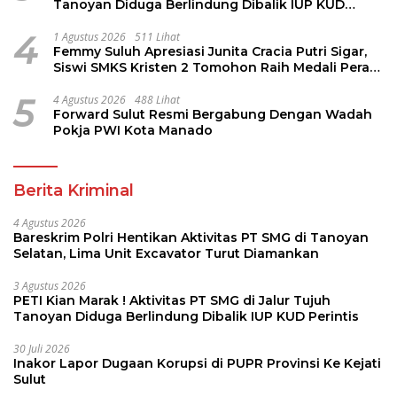
Tanoyan Diduga Berlindung Dibalik IUP KUD
Perintis
4
1 Agustus 2026
511 Lihat
Femmy Suluh Apresiasi Junita Cracia Putri Sigar,
Siswi SMKS Kristen 2 Tomohon Raih Medali Perak
LKS Dikmen Nasional 2026
5
4 Agustus 2026
488 Lihat
Forward Sulut Resmi Bergabung Dengan Wadah
Pokja PWI Kota Manado
Berita Kriminal
4 Agustus 2026
Bareskrim Polri Hentikan Aktivitas PT SMG di Tanoyan
Selatan, Lima Unit Excavator Turut Diamankan
3 Agustus 2026
PETI Kian Marak ! Aktivitas PT SMG di Jalur Tujuh
Tanoyan Diduga Berlindung Dibalik IUP KUD Perintis
30 Juli 2026
Inakor Lapor Dugaan Korupsi di PUPR Provinsi Ke Kejati
Sulut