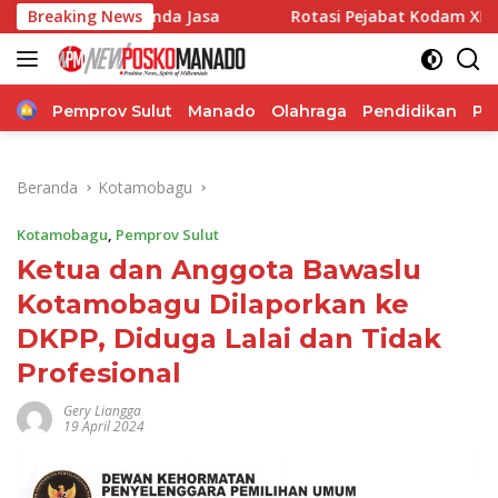
Langsung
 Tanda Jasa
Breaking News
Rotasi Pejabat Kodam XIII/Mdk, Pangdam M
ke
konten
Home
Pemprov Sulut
Manado
Olahraga
Pendidikan
Po
Beranda
Kotamobagu
Kotamobagu
,
Pemprov Sulut
Ketua dan Anggota Bawaslu
Kotamobagu Dilaporkan ke
DKPP, Diduga Lalai dan Tidak
Profesional
Gery Liangga
19 April 2024