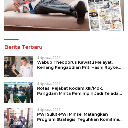
Berita Terbaru
5 Agustus 2026
Wabup Theodorus Kawatu Melayat,
Kenang Pengabdian Pnt. Hasni Royke
Johannis Pola sebagai Pahlawan Tanpa
Tanda Jasa
5 Agustus 2026
Rotasi Pejabat Kodam XIII/Mdk,
Pangdam Minta Pemimpin Jadi Teladan
dan Pemberi Solusi
5 Agustus 2026
PWI Sulut-PWI Minsel Matangkan
Program Strategis, Teguhkan Komitmen
Jurnalisme Berkualitas