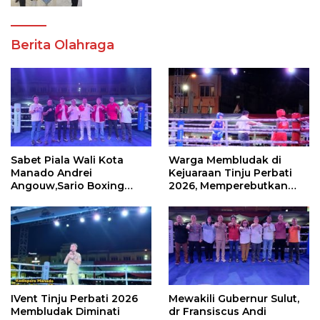
Berita Olahraga
Sabet Piala Wali Kota
Warga Membludak di
Manado Andrei
Kejuaraan Tinju Perbati
Angouw,Sario Boxing
2026, Memperebutkan
Camp Juara Umum Tinju
Piala Wali Kota
Perbati 2026
IVent Tinju Perbati 2026
Mewakili Gubernur Sulut,
Membludak Diminati
dr Fransiscus Andi