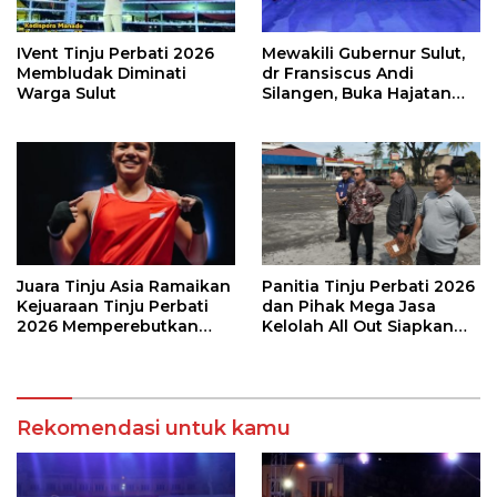
IVent Tinju Perbati 2026
Mewakili Gubernur Sulut,
Membludak Diminati
dr Fransiscus Andi
Warga Sulut
Silangen, Buka Hajatan
Tinju Perbati Sulut,
Memperebutkan Piala
Wali Kota Manado
Juara Tinju Asia Ramaikan
Panitia Tinju Perbati 2026
Kejuaraan Tinju Perbati
dan Pihak Mega Jasa
2026 Memperebutkan
Kelolah All Out Siapkan
Piala Wali Kota Manado
Lokasi Pertandingan
Rekomendasi untuk kamu