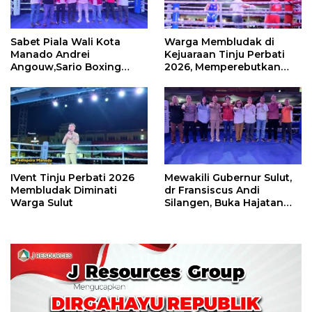
Sabet Piala Wali Kota
Warga Membludak di
Manado Andrei
Kejuaraan Tinju Perbati
Angouw,Sario Boxing
2026, Memperebutkan
Camp Juara Umum Tinju
Piala Wali Kota
Perbati 2026
IVent Tinju Perbati 2026
Mewakili Gubernur Sulut,
Membludak Diminati
dr Fransiscus Andi
Warga Sulut
Silangen, Buka Hajatan
Tinju Perbati Sulut,
Memperebutkan Piala
Wali Kota Manado