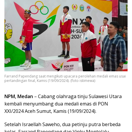
Farrand Papendang saat mengikuti upacara perolehan medali emas usai
pertandingan final, Kamis (19/09/2024). (foto istimewa)
NPM, Medan
– Cabang olahraga tinju Sulawesi Utara
kembali menyumbang dua medali emas di PON
XXI/2024 Aceh Sumut, Kamis (19/09/2024).
Setelah Israellah Saweho, dua petinju putra berbeda
kelas, Farrand Papendang dan Vinky Montolalu