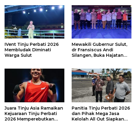
Perbati 2026
IVent Tinju Perbati 2026
Mewakili Gubernur Sulut,
Membludak Diminati
dr Fransiscus Andi
Warga Sulut
Silangen, Buka Hajatan
Tinju Perbati Sulut,
Memperebutkan Piala
Wali Kota Manado
Juara Tinju Asia Ramaikan
Panitia Tinju Perbati 2026
Kejuaraan Tinju Perbati
dan Pihak Mega Jasa
2026 Memperebutkan
Kelolah All Out Siapkan
Piala Wali Kota Manado
Lokasi Pertandingan