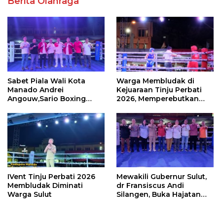
Berita Olahraga
Sabet Piala Wali Kota
Warga Membludak di
Manado Andrei
Kejuaraan Tinju Perbati
Angouw,Sario Boxing
2026, Memperebutkan
Camp Juara Umum Tinju
Piala Wali Kota
Perbati 2026
IVent Tinju Perbati 2026
Mewakili Gubernur Sulut,
Membludak Diminati
dr Fransiscus Andi
Warga Sulut
Silangen, Buka Hajatan
Tinju Perbati Sulut,
Memperebutkan Piala