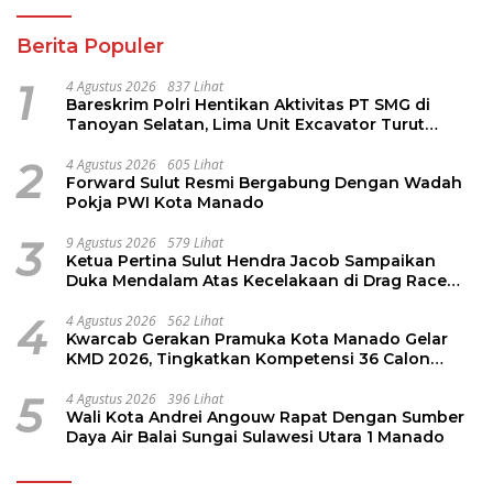
Berita Populer
1
4 Agustus 2026
837 Lihat
Bareskrim Polri Hentikan Aktivitas PT SMG di
Tanoyan Selatan, Lima Unit Excavator Turut
Diamankan
2
4 Agustus 2026
605 Lihat
Forward Sulut Resmi Bergabung Dengan Wadah
Pokja PWI Kota Manado
3
9 Agustus 2026
579 Lihat
Ketua Pertina Sulut Hendra Jacob Sampaikan
Duka Mendalam Atas Kecelakaan di Drag Race
Kotamobagu
4
4 Agustus 2026
562 Lihat
Kwarcab Gerakan Pramuka Kota Manado Gelar
KMD 2026, Tingkatkan Kompetensi 36 Calon
Pembina Pramuka
5
4 Agustus 2026
396 Lihat
Wali Kota Andrei Angouw Rapat Dengan Sumber
Daya Air Balai Sungai Sulawesi Utara 1 Manado