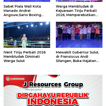
Sabet Piala Wali Kota
Warga Membludak di
Manado Andrei
Kejuaraan Tinju Perbati
Angouw,Sario Boxing
2026, Memperebutkan
Camp Juara Umum Tinju
Piala Wali Kota
Perbati 2026
IVent Tinju Perbati 2026
Mewakili Gubernur Sulut,
Membludak Diminati
dr Fransiscus Andi
Warga Sulut
Silangen, Buka Hajatan
Tinju Perbati Sulut,
Memperebutkan Piala
Wali Kota Manado