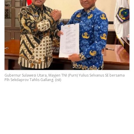
Gubernur Sulawesi Utara, Mayjen TNI (Purn) Yulius Selvanus SE bersama
Plh Sekdaprov Tahlis Gallang. (ist)