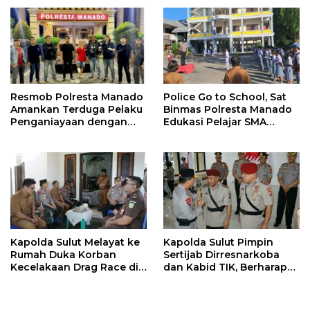
Resmob Polresta Manado
Police Go to School, Sat
Amankan Terduga Pelaku
Binmas Polresta Manado
Penganiayaan dengan
Edukasi Pelajar SMA
Sajam di Teling
Katolik Aquino
Kapolda Sulut Melayat ke
Kapolda Sulut Pimpin
Rumah Duka Korban
Sertijab Dirresnarkoba
Kecelakaan Drag Race di
dan Kabid TIK, Berharap
Kotamobagu
Bawa Semangat Baru
Dalam Laksanakan Tugas