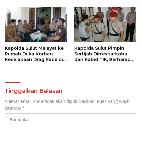
Kapolda Sulut Melayat ke
Kapolda Sulut Pimpin
Rumah Duka Korban
Sertijab Dirresnarkoba
Kecelakaan Drag Race di
dan Kabid TIK, Berharap
Kotamobagu
Bawa Semangat Baru
Dalam Laksanakan Tugas
Tinggalkan Balasan
Alamat email Anda tidak akan dipublikasikan.
Ruas yang wajib
ditandai
*