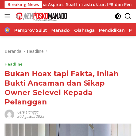
Langsung
pirasi Soal Infrastruktur, IPR dan Penguatan UMKM
Breaking News
Ser
ke
konten
Home
Pemprov Sulut
Manado
Olahraga
Pendidikan
Po
Beranda
Headline
Headline
Bukan Hoax tapi Fakta, Inilah
Bukti Ancaman dan Sikap
Owner Selevel Kepada
Pelanggan
Gery Liangga
20 Agustus 2025