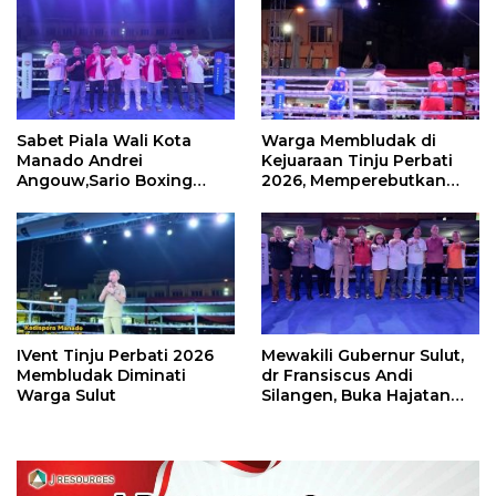
Sabet Piala Wali Kota
Warga Membludak di
Manado Andrei
Kejuaraan Tinju Perbati
Angouw,Sario Boxing
2026, Memperebutkan
Camp Juara Umum Tinju
Piala Wali Kota
Perbati 2026
IVent Tinju Perbati 2026
Mewakili Gubernur Sulut,
Membludak Diminati
dr Fransiscus Andi
Warga Sulut
Silangen, Buka Hajatan
Tinju Perbati Sulut,
Memperebutkan Piala
Wali Kota Manado