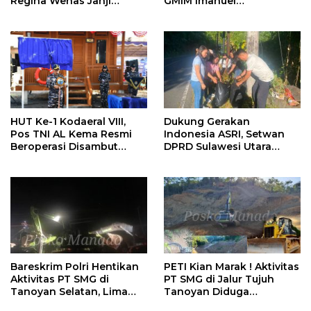
Regina Wenas Janji
GMIM Imanuel
Perjuangkan Semua
Kawangkoan Bawah
Aspirasi
Pasca Kebakaran,
Sampaikan Dukungan
bagi Jemaat
Dukung Gerakan
HUT Ke-1 Kodaeral VIII,
Indonesia ASRI, Setwan
Pos TNI AL Kema Resmi
DPRD Sulawesi Utara
Beroperasi Disambut
Bersihkan Ruas Jalan
Antusias Warga
Tomohon
Bareskrim Polri Hentikan
PETI Kian Marak ! Aktivitas
Aktivitas PT SMG di
PT SMG di Jalur Tujuh
Tanoyan Selatan, Lima
Tanoyan Diduga
Unit Excavator Turut
Berlindung Dibalik IUP