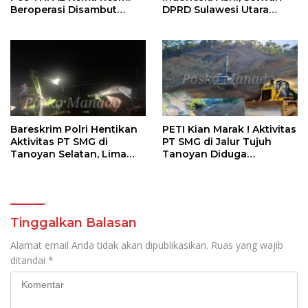
Beroperasi Disambut
DPRD Sulawesi Utara
Antusias Warga
Bersihkan Ruas Jalan
Tomohon
Bareskrim Polri Hentikan
PETI Kian Marak ! Aktivitas
Aktivitas PT SMG di
PT SMG di Jalur Tujuh
Tanoyan Selatan, Lima
Tanoyan Diduga
Unit Excavator Turut
Berlindung Dibalik IUP
Diamankan
KUD Perintis
Tinggalkan Balasan
Alamat email Anda tidak akan dipublikasikan.
Ruas yang wajib
ditandai
*