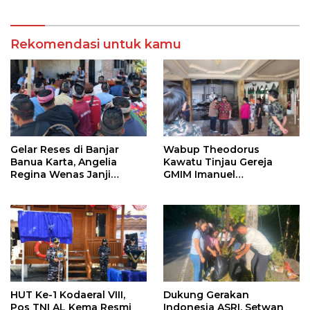
Diamankan
KUD Perintis
Rekomendasi untuk kamu
Gelar Reses di Banjar
Wabup Theodorus
Banua Karta, Angelia
Kawatu Tinjau Gereja
Regina Wenas Janji
GMIM Imanuel
Perjuangkan Semua
Kawangkoan Bawah
Aspirasi
Pasca Kebakaran,
Sampaikan Dukungan
bagi Jemaat
HUT Ke-1 Kodaeral VIII,
Dukung Gerakan
Pos TNI AL Kema Resmi
Indonesia ASRI, Setwan