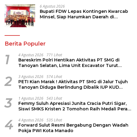
6 Agustus 2026
Bupati FDW Lepas Kontingen Kwarcab
Minsel, Siap Harumkan Daerah di
Jambore Nasional XII
Berita Populer
1
4 Agustus 2026
771 Lihat
Bareskrim Polri Hentikan Aktivitas PT SMG di
Tanoyan Selatan, Lima Unit Excavator Turut
Diamankan
2
3 Agustus 2026
574 Lihat
PETI Kian Marak ! Aktivitas PT SMG di Jalur Tujuh
Tanoyan Diduga Berlindung Dibalik IUP KUD
Perintis
3
1 Agustus 2026
543 Lihat
Femmy Suluh Apresiasi Junita Cracia Putri Sigar,
Siswi SMKS Kristen 2 Tomohon Raih Medali Perak
LKS Dikmen Nasional 2026
4
4 Agustus 2026
535 Lihat
Forward Sulut Resmi Bergabung Dengan Wadah
Pokja PWI Kota Manado