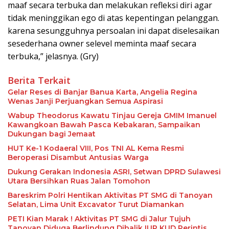
maaf secara terbuka dan melakukan refleksi diri agar
tidak meninggikan ego di atas kepentingan pelanggan.
karena sesungguhnya persoalan ini dapat diselesaikan
sesederhana owner selevel meminta maaf secara
terbuka,” jelasnya. (Gry)
Berita Terkait
Gelar Reses di Banjar Banua Karta, Angelia Regina
Wenas Janji Perjuangkan Semua Aspirasi
Wabup Theodorus Kawatu Tinjau Gereja GMIM Imanuel
Kawangkoan Bawah Pasca Kebakaran, Sampaikan
Dukungan bagi Jemaat
HUT Ke-1 Kodaeral VIII, Pos TNI AL Kema Resmi
Beroperasi Disambut Antusias Warga
Dukung Gerakan Indonesia ASRI, Setwan DPRD Sulawesi
Utara Bersihkan Ruas Jalan Tomohon
Bareskrim Polri Hentikan Aktivitas PT SMG di Tanoyan
Selatan, Lima Unit Excavator Turut Diamankan
PETI Kian Marak ! Aktivitas PT SMG di Jalur Tujuh
Tanoyan Diduga Berlindung Dibalik IUP KUD Perintis