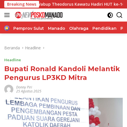
Langsung
Breaking News
Wabup Theodorus Kawatu Hadiri HUT ke-166 Desa Malola, 
ke
konten
Home
Pemprov Sulut
Manado
Olahraga
Pendidikan
Po
Beranda
Headline
Headline
Bupati Ronald Kandoli Melantik
Pengurus LP3KD Mitra
Donny Piri
25 Agustus 2025