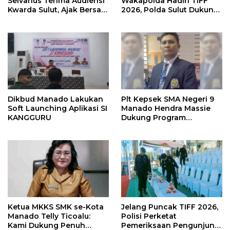
Selvanus Terima Audiensi
Wakapolda Hadiri TIFF
Kwarda Sulut, Ajak Bersatu
2026, Polda Sulut Dukung
Bersama Bangun Sulut
Pariwisata dan Jamin
Keamanan
Dikbud Manado Lakukan
Plt Kepsek SMA Negeri 9
Soft Launching Aplikasi SI
Manado Hendra Massie
KANGGURU
Dukung Program
Pendidikan Kadis Dikda
Sulut Jahja Rondonuwu
Ketua MKKS SMK se-Kota
Jelang Puncak TIFF 2026,
Manado Telly Ticoalu:
Polisi Perketat
Kami Dukung Penuh
Pemeriksaan Pengunjung