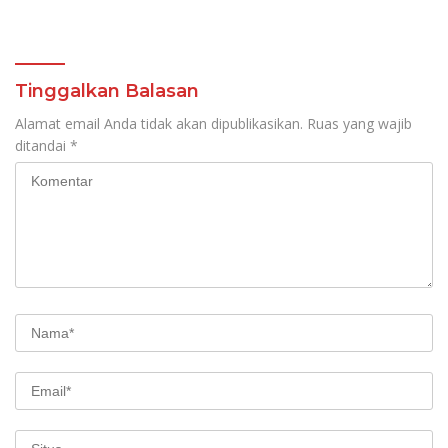
Program Kadis
di Area Utama
Pendidikan, Jahja
Rondonuwu
Tinggalkan Balasan
Alamat email Anda tidak akan dipublikasikan.
Ruas yang wajib
ditandai
*