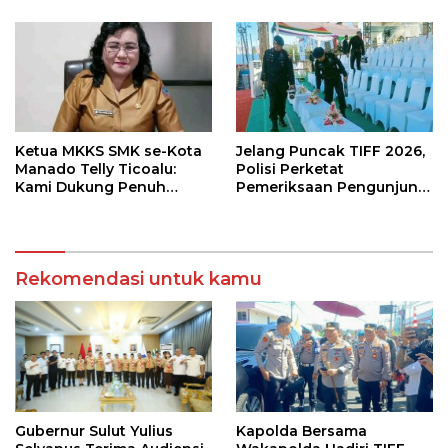
Sulut Jahja Rondonuwu
Ketua MKKS SMK se-Kota
Jelang Puncak TIFF 2026,
Manado Telly Ticoalu:
Polisi Perketat
Kami Dukung Penuh
Pemeriksaan Pengunjung
Program Kadis
di Area Utama
Pendidikan, Jahja
Rondonuwu
Rekomendasi untuk kamu
Gubernur Sulut Yulius
Kapolda Bersama