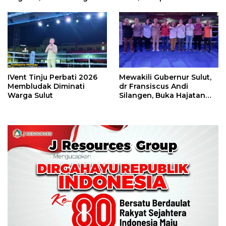
Camp Juara Umum Tinju
Piala Wali Kota
Perbati 2026
IVent Tinju Perbati 2026
Mewakili Gubernur Sulut,
Membludak Diminati
dr Fransiscus Andi
Warga Sulut
Silangen, Buka Hajatan
Tinju Perbati Sulut,
Memperebutkan Piala
Wali Kota Manado