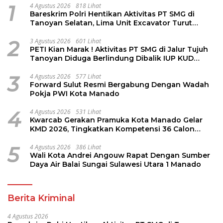
1
4 Agustus 2026
818 Lihat
Bareskrim Polri Hentikan Aktivitas PT SMG di
Tanoyan Selatan, Lima Unit Excavator Turut
Diamankan
2
3 Agustus 2026
601 Lihat
PETI Kian Marak ! Aktivitas PT SMG di Jalur Tujuh
Tanoyan Diduga Berlindung Dibalik IUP KUD
Perintis
3
4 Agustus 2026
577 Lihat
Forward Sulut Resmi Bergabung Dengan Wadah
Pokja PWI Kota Manado
4
4 Agustus 2026
531 Lihat
Kwarcab Gerakan Pramuka Kota Manado Gelar
KMD 2026, Tingkatkan Kompetensi 36 Calon
Pembina Pramuka
5
4 Agustus 2026
386 Lihat
Wali Kota Andrei Angouw Rapat Dengan Sumber
Daya Air Balai Sungai Sulawesi Utara 1 Manado
Berita Kriminal
4 Agustus 2026