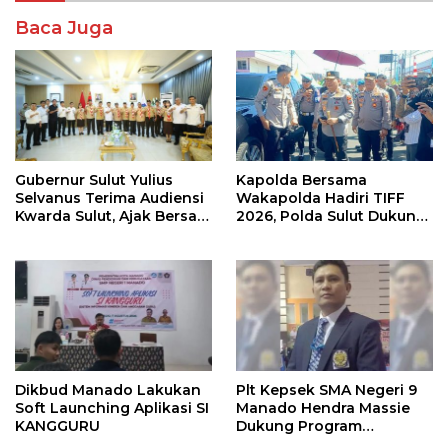
Baca Juga
Gubernur Sulut Yulius
Kapolda Bersama
Selvanus Terima Audiensi
Wakapolda Hadiri TIFF
Kwarda Sulut, Ajak Bersatu
2026, Polda Sulut Dukung
Bersama Bangun Sulut
Pariwisata dan Jamin
Keamanan
Dikbud Manado Lakukan
Plt Kepsek SMA Negeri 9
Soft Launching Aplikasi SI
Manado Hendra Massie
KANGGURU
Dukung Program
Pendidikan Kadis Dikda