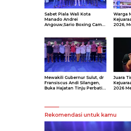
Sabet Piala Wali Kota
Warga 
Manado Andrei
Kejuaraa
Angouw,Sario Boxing Camp
2026, M
Juara Umum Tinju Perbati
Wali Ko
2026
Mewakili Gubernur Sulut, dr
Juara T
Fransiscus Andi Silangen,
Kejuaraa
Buka Hajatan Tinju Perbati
2026 Me
Sulut, Memperebutkan Piala
Wali Ko
Wali Kota Manado
Rekomendasi untuk kamu