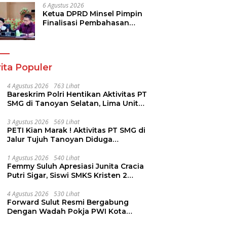
Komitmen Dukung
6 Agustus 2026
Pemulihan
Ketua DPRD Minsel Pimpin
Finalisasi Pembahasan
Rancangan KUA-PPAS
Tahun 2027
ita Populer
4 Agustus 2026
763 Lihat
Bareskrim Polri Hentikan Aktivitas PT
SMG di Tanoyan Selatan, Lima Unit
Excavator Turut Diamankan
3 Agustus 2026
569 Lihat
PETI Kian Marak ! Aktivitas PT SMG di
Jalur Tujuh Tanoyan Diduga
Berlindung Dibalik IUP KUD Perintis
1 Agustus 2026
540 Lihat
Femmy Suluh Apresiasi Junita Cracia
Putri Sigar, Siswi SMKS Kristen 2
Tomohon Raih Medali Perak LKS
Dikmen Nasional 2026
4 Agustus 2026
530 Lihat
Forward Sulut Resmi Bergabung
Dengan Wadah Pokja PWI Kota
Manado