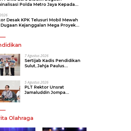
minalisasi Polda Metro Jaya Kepada
see Monicha Elshaday
i 2026
kor Desak KPK Telusuri Mobil Mewah
 Dugaan Kejanggalan Mega Proyek
n di BPJN
ndidikan
7 Agustus 2026
Sertijab Kadis Pendidikan
Sulut, Jahja Paulus
Rondonuwu Siap Lanjutkan
Program Strategis
Pendidikan
5 Agustus 2026
PLT Rektor Unsrat
Jamaluddin Jompa
Tekankan 7 Poin, Pastikan
Layanan Akademik dan
Kampus Kondusif
ita Olahraga