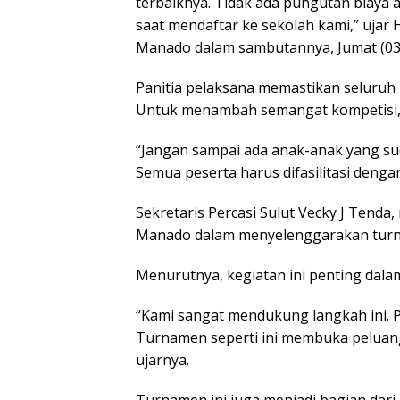
terbaiknya. Tidak ada pungutan biaya ap
saat mendaftar ke sekolah kami,” ujar
Manado dalam sambutannya, Jumat (03
Panitia pelaksana memastikan seluruh 
Untuk menambah semangat kompetisi, t
“Jangan sampai ada anak-anak yang sud
Semua peserta harus difasilitasi denga
Sekretaris Percasi Sulut Vecky J Tenda,
Manado dalam menyelenggarakan turna
Menurutnya, kegiatan ini penting dalam 
“Kami sangat mendukung langkah ini. P
Turnamen seperti ini membuka peluan
ujarnya.
Turnamen ini juga menjadi bagian dari