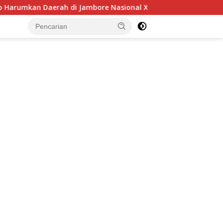
ore Nasional XII
Wabup Minsel Tinjau Pelaksanaan BIAS