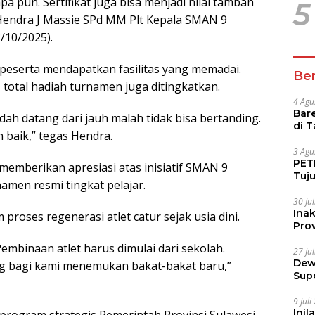
a pun. Sertifikat juga bisa menjadi nilai tambah
5
 Hendra J Massie SPd MM Plt Kepala SMAN 9
/10/2025).
peserta mendapatkan fasilitas yang memadai.
Ber
otal hadiah turnamen juga ditingkatkan.
4 Agu
Bare
ah datang dari jauh malah tidak bisa bertanding.
di 
n baik,” tegas Hendra.
Tur
3 Agu
PETI
 memberikan apresiasi atas inisiatif SMAN 9
Tuj
men resmi tingkat pelajar.
IUP 
30 Ju
Ina
proses regenerasi atlet catur sejak usia dini.
Prov
embinaan atlet harus dimulai dari sekolah.
27 Ju
Dew
g bagi kami menemukan bakat-bakat baru,”
Sup
9 Jul
Inil
 program strategis Pemerintah Provinsi Sulawesi