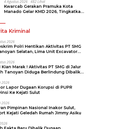
4 Agustus 2026
482 Lihat
Kwarcab Gerakan Pramuka Kota
Manado Gelar KMD 2026, Tingkatkan
Kompetensi 36 Calon Pembina
Pramuka
ita Kriminal
stus 2026
skrim Polri Hentikan Aktivitas PT SMG
Tanoyan Selatan, Lima Unit Excavator
ut Diamankan
stus 2026
 Kian Marak ! Aktivitas PT SMG di Jalur
uh Tanoyan Diduga Berlindung Dibalik
KUD Perintis
li 2026
kor Lapor Dugaan Korupsi di PUPR
insi Ke Kejati Sulut
li 2026
an Pimpinan Nasional Inakor Sulut,
ort Kejati Geledah Rumah Jimmy Asiku
i 2026
ah Fakta Baru Dibalik Dugaan