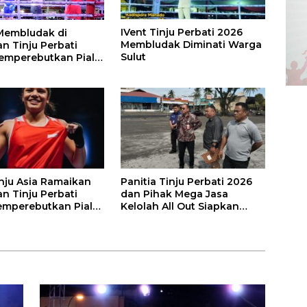
IVent Tinju Perbati 2026
Membludak di
Membludak Diminati Warga
n Tinju Perbati
Sulut
emperebutkan Piala
ta
inju Asia Ramaikan
Panitia Tinju Perbati 2026
n Tinju Perbati
dan Pihak Mega Jasa
mperebutkan Piala
Kelolah All Out Siapkan
ta Manado
Lokasi Pertandingan