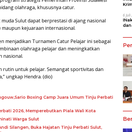
Kri
bidang olahraga, khususnya catur.
She
6 Jul
 muda Sulut dapat berprestasi di ajang nasional
INa
dan
 maupun kejuaraan internasional.
Jala
 menjadikan Turnamen Catur Pelajar ini sebagai
Pe
binaan olahraga pelajar dan meningkatkan
n nasional.
 rutin untuk pelajar. Semangat sportivitas dan
a,” ungkap Hendra. (dio)
ngouw,Sario Boxing Camp Juara Umum Tinju Perbati
rbati 2026, Memperebutkan Piala Wali Kota
Ber
minati Warga Sulut
ndi Silangen, Buka Hajatan Tinju Perbati Sulut,