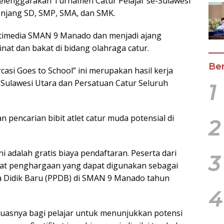
enggarakan Turnamen Catur Pelajar se-Sulawesi
 jenjang SD, SMP, SMA, dan SMK.
ltimedia SMAN 9 Manado dan menjadi ajang
inat dan bakat di bidang olahraga catur.
Ber
si Goes to School” ini merupakan hasil kerja
 Sulawesi Utara dan Persatuan Catur Seluruh
1
 pencarian bibit atlet catur muda potensial di
2
i adalah gratis biaya pendaftaran. Peserta dari
3
kat penghargaan yang dapat digunakan sebagai
a Didik Baru (PPDB) di SMAN 9 Manado tahun
4
luasnya bagi pelajar untuk menunjukkan potensi