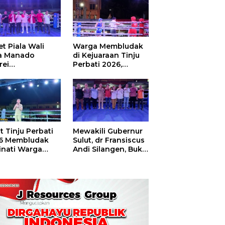
t Piala Wali
Warga Membludak
a Manado
di Kejuaraan Tinju
rei
Perbati 2026,
ouw,Sario
Memperebutkan
ing Camp Juara
Piala Wali Kota
m Tinju Perbati
6
t Tinju Perbati
Mewakili Gubernur
6 Membludak
Sulut, dr Fransiscus
inati Warga
Andi Silangen, Buka
t
Hajatan Tinju
Perbati Sulut,
Memperebutkan
Piala Wali Kota
Manado