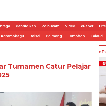
ahraga
Pendidikan
Polhukam
Video
ePaper
Life
Kotamobagu
Bolsel
Bolmong
Tomohon
Talaud
eP
r Turnamen Catur Pelajar
025