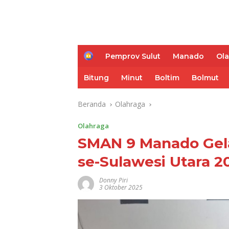
H
Pemprov Sulut
Manado
Ol
o
m
Bitung
Minut
Boltim
Bolmut
e
Beranda
Olahraga
Olahraga
SMAN 9 Manado Gela
se-Sulawesi Utara 2
Donny Piri
3 Oktober 2025