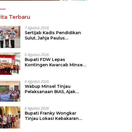
ita Terbaru
7 Agustus 2026
Sertijab Kadis Pendidikan
Sulut, Jahja Paulus
Rondonuwu Siap Lanjutkan
Program Strategis
Pendidikan
6 Agustus 2026
Bupati FDW Lepas
Kontingen Kwarcab Minsel,
Siap Harumkan Daerah di
Jambore Nasional XII
6 Agustus 2026
Wabup Minsel Tinjau
Pelaksanaan BIAS, Ajak
Seluruh Elemen Sukseskan
Imunisasi Anak Sekolah
6 Agustus 2026
Bupati Franky Wongkar
Tinjau Lokasi Kebakaran
GMIM Imanuel Kawangkoan
Bawah, Tegaskan