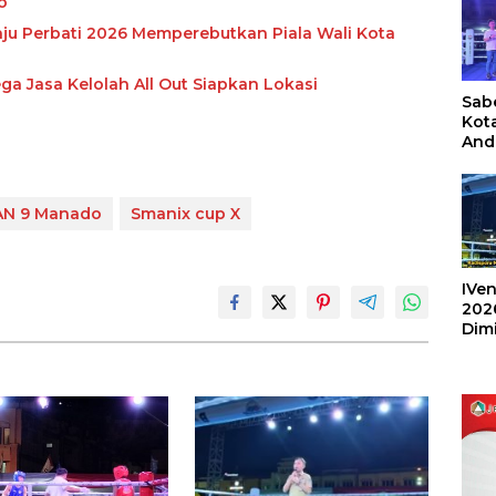
o
nju Perbati 2026 Memperebutkan Piala Wali Kota
ga Jasa Kelolah All Out Siapkan Lokasi
Sabe
Kot
And
Ang
Box
Umu
N 9 Manado
Smanix cup X
202
IVen
202
Dim
Sulu