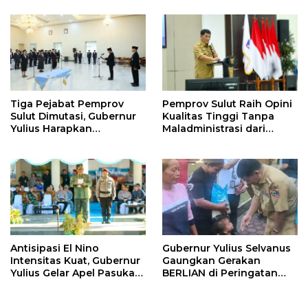
Strategis Pendidikan
Tiga Pejabat Pemprov
Pemprov Sulut Raih Opini
Sulut Dimutasi, Gubernur
Kualitas Tinggi Tanpa
Yulius Harapkan
Maladministrasi dari
Kolaborasi Solid Antar
Ombudsman RI
SKPD
Antisipasi El Nino
Gubernur Yulius Selvanus
Intensitas Kuat, Gubernur
Gaungkan Gerakan
Yulius Gelar Apel Pasukan
BERLIAN di Peringatan
Tanggap Bencana
HAN 2026