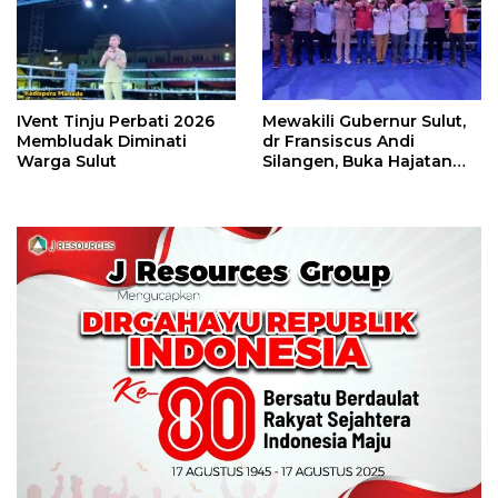
IVent Tinju Perbati 2026
Mewakili Gubernur Sulut,
Membludak Diminati
dr Fransiscus Andi
Warga Sulut
Silangen, Buka Hajatan
Tinju Perbati Sulut,
Memperebutkan Piala
Wali Kota Manado