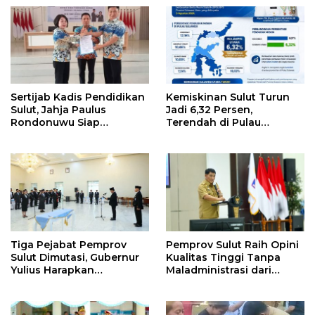
Sertijab Kadis Pendidikan
Kemiskinan Sulut Turun
Sulut, Jahja Paulus
Jadi 6,32 Persen,
Rondonuwu Siap
Terendah di Pulau
Lanjutkan Program
Sulawesi
Strategis Pendidikan
Tiga Pejabat Pemprov
Pemprov Sulut Raih Opini
Sulut Dimutasi, Gubernur
Kualitas Tinggi Tanpa
Yulius Harapkan
Maladministrasi dari
Kolaborasi Solid Antar
Ombudsman RI
SKPD