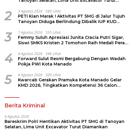
Tanoyan Selatan, Lima Unit Excavator Turut
Diamankan
2
3 Agustus 2026
580 Lihat
PETI Kian Marak ! Aktivitas PT SMG di Jalur Tujuh
Tanoyan Diduga Berlindung Dibalik IUP KUD
Perintis
3
1 Agustus 2026
555 Lihat
Femmy Suluh Apresiasi Junita Cracia Putri Sigar,
Siswi SMKS Kristen 2 Tomohon Raih Medali Perak
LKS Dikmen Nasional 2026
4
4 Agustus 2026
546 Lihat
Forward Sulut Resmi Bergabung Dengan Wadah
Pokja PWI Kota Manado
5
4 Agustus 2026
509 Lihat
Kwarcab Gerakan Pramuka Kota Manado Gelar
KMD 2026, Tingkatkan Kompetensi 36 Calon
Pembina Pramuka
Berita Kriminal
4 Agustus 2026
Bareskrim Polri Hentikan Aktivitas PT SMG di Tanoyan
Selatan, Lima Unit Excavator Turut Diamankan