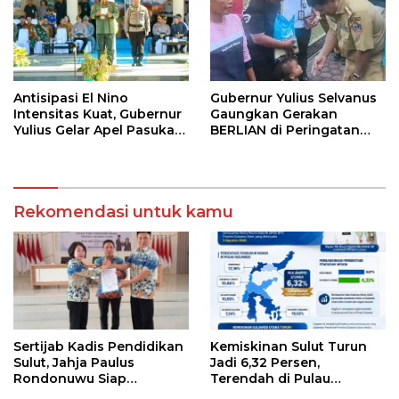
Antisipasi El Nino
Gubernur Yulius Selvanus
Intensitas Kuat, Gubernur
Gaungkan Gerakan
Yulius Gelar Apel Pasukan
BERLIAN di Peringatan
Tanggap Bencana
HAN 2026
Rekomendasi untuk kamu
Sertijab Kadis Pendidikan
Kemiskinan Sulut Turun
Sulut, Jahja Paulus
Jadi 6,32 Persen,
Rondonuwu Siap
Terendah di Pulau
Lanjutkan Program
Sulawesi