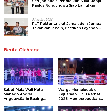
Sertijab Kadis Pendidikan Sulut, Jahja
Paulus Rondonuwu Siap Lanjutkan
Program Strategis Pendidikan
5 Agustus 2026
PLT Rektor Unsrat Jamaluddin Jompa
Tekankan 7 Poin, Pastikan Layanan
Akademik dan Kampus Kondusif
Berita Olahraga
Sabet Piala Wali Kota
Warga Membludak di
Manado Andrei
Kejuaraan Tinju Perbati
Angouw,Sario Boxing
2026, Memperebutkan
Camp Juara Umum Tinju
Piala Wali Kota
Perbati 2026