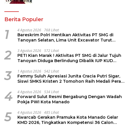
Berita Populer
1
4 Agustus 2026
768 Lihat
Bareskrim Polri Hentikan Aktivitas PT SMG di
Tanoyan Selatan, Lima Unit Excavator Turut
Diamankan
2
3 Agustus 2026
572 Lihat
PETI Kian Marak ! Aktivitas PT SMG di Jalur Tujuh
Tanoyan Diduga Berlindung Dibalik IUP KUD
Perintis
3
1 Agustus 2026
542 Lihat
Femmy Suluh Apresiasi Junita Cracia Putri Sigar,
Siswi SMKS Kristen 2 Tomohon Raih Medali Perak
LKS Dikmen Nasional 2026
4
4 Agustus 2026
534 Lihat
Forward Sulut Resmi Bergabung Dengan Wadah
Pokja PWI Kota Manado
5
4 Agustus 2026
485 Lihat
Kwarcab Gerakan Pramuka Kota Manado Gelar
KMD 2026, Tingkatkan Kompetensi 36 Calon
Pembina Pramuka