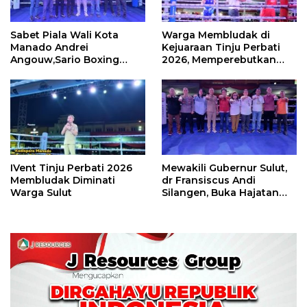
Sabet Piala Wali Kota
Warga Membludak di
Manado Andrei
Kejuaraan Tinju Perbati
Angouw,Sario Boxing
2026, Memperebutkan
Camp Juara Umum Tinju
Piala Wali Kota
Perbati 2026
IVent Tinju Perbati 2026
Mewakili Gubernur Sulut,
Membludak Diminati
dr Fransiscus Andi
Warga Sulut
Silangen, Buka Hajatan
Tinju Perbati Sulut,
Memperebutkan Piala
Wali Kota Manado