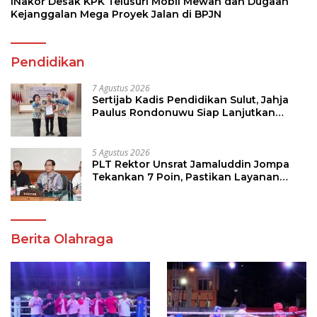
INakor Desak KPK Telusuri Mobil Mewah dan Dugaan
Kejanggalan Mega Proyek Jalan di BPJN
Pendidikan
7 Agustus 2026
Sertijab Kadis Pendidikan Sulut, Jahja
Paulus Rondonuwu Siap Lanjutkan
Program Strategis Pendidikan
5 Agustus 2026
PLT Rektor Unsrat Jamaluddin Jompa
Tekankan 7 Poin, Pastikan Layanan
Akademik dan Kampus Kondusif
Berita Olahraga