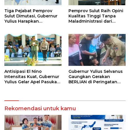
Tiga Pejabat Pemprov
Pemprov Sulut Raih Opini
Sulut Dimutasi, Gubernur
Kualitas Tinggi Tanpa
Yulius Harapkan
Maladministrasi dari
Kolaborasi Solid Antar
Ombudsman RI
SKPD
Antisipasi El Nino
Gubernur Yulius Selvanus
Intensitas Kuat, Gubernur
Gaungkan Gerakan
Yulius Gelar Apel Pasukan
BERLIAN di Peringatan
Tanggap Bencana
HAN 2026
Rekomendasi untuk kamu