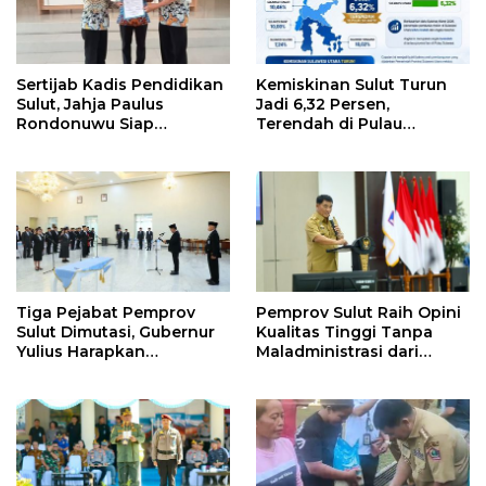
Sertijab Kadis Pendidikan
Kemiskinan Sulut Turun
Sulut, Jahja Paulus
Jadi 6,32 Persen,
Rondonuwu Siap
Terendah di Pulau
Lanjutkan Program
Sulawesi
Strategis Pendidikan
Tiga Pejabat Pemprov
Pemprov Sulut Raih Opini
Sulut Dimutasi, Gubernur
Kualitas Tinggi Tanpa
Yulius Harapkan
Maladministrasi dari
Kolaborasi Solid Antar
Ombudsman RI
SKPD