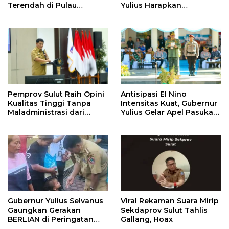
Terendah di Pulau
Yulius Harapkan
Sulawesi
Kolaborasi Solid Antar
SKPD
Pemprov Sulut Raih Opini
Antisipasi El Nino
Kualitas Tinggi Tanpa
Intensitas Kuat, Gubernur
Maladministrasi dari
Yulius Gelar Apel Pasukan
Ombudsman RI
Tanggap Bencana
Gubernur Yulius Selvanus
Viral Rekaman Suara Mirip
Gaungkan Gerakan
Sekdaprov Sulut Tahlis
BERLIAN di Peringatan
Gallang, Hoax
HAN 2026