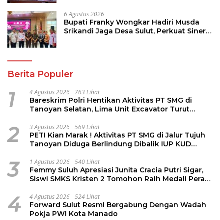
6 Agustus 2026
Bupati Franky Wongkar Hadiri Musda
Srikandi Jaga Desa Sulut, Perkuat Sinergi
Bangun Desa
Berita Populer
1
4 Agustus 2026
763 Lihat
Bareskrim Polri Hentikan Aktivitas PT SMG di
Tanoyan Selatan, Lima Unit Excavator Turut
Diamankan
2
3 Agustus 2026
569 Lihat
PETI Kian Marak ! Aktivitas PT SMG di Jalur Tujuh
Tanoyan Diduga Berlindung Dibalik IUP KUD
Perintis
3
1 Agustus 2026
540 Lihat
Femmy Suluh Apresiasi Junita Cracia Putri Sigar,
Siswi SMKS Kristen 2 Tomohon Raih Medali Perak
LKS Dikmen Nasional 2026
4
4 Agustus 2026
524 Lihat
Forward Sulut Resmi Bergabung Dengan Wadah
Pokja PWI Kota Manado