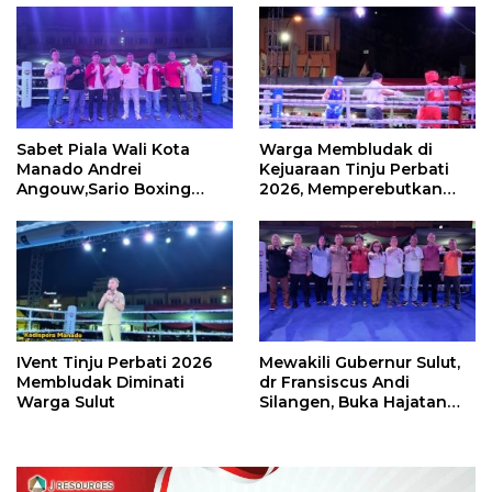
Sabet Piala Wali Kota
Warga Membludak di
Manado Andrei
Kejuaraan Tinju Perbati
Angouw,Sario Boxing
2026, Memperebutkan
Camp Juara Umum Tinju
Piala Wali Kota
Perbati 2026
IVent Tinju Perbati 2026
Mewakili Gubernur Sulut,
Membludak Diminati
dr Fransiscus Andi
Warga Sulut
Silangen, Buka Hajatan
Tinju Perbati Sulut,
Memperebutkan Piala
Wali Kota Manado