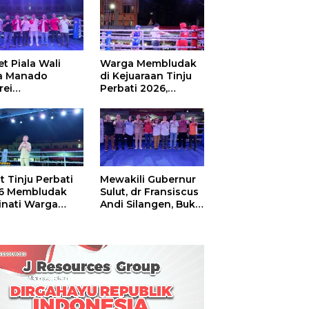
t Piala Wali
Warga Membludak
a Manado
di Kejuaraan Tinju
rei
Perbati 2026,
ouw,Sario
Memperebutkan
ing Camp Juara
Piala Wali Kota
m Tinju Perbati
6
t Tinju Perbati
Mewakili Gubernur
6 Membludak
Sulut, dr Fransiscus
inati Warga
Andi Silangen, Buka
t
Hajatan Tinju
Perbati Sulut,
Memperebutkan
Piala Wali Kota
Manado