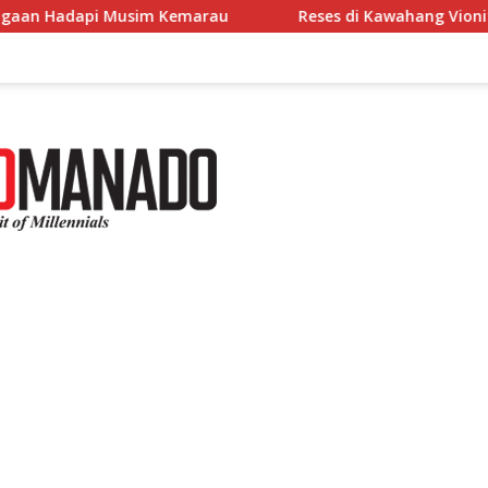
arau
Reses di Kawahang Vionita Kuera Dorong Percepa