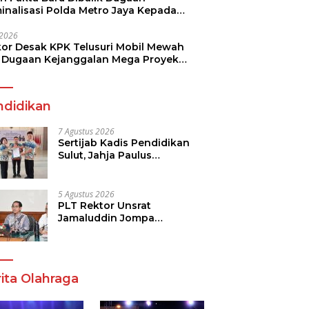
minalisasi Polda Metro Jaya Kepada
see Monicha Elshaday
i 2026
kor Desak KPK Telusuri Mobil Mewah
 Dugaan Kejanggalan Mega Proyek
n di BPJN
ndidikan
7 Agustus 2026
Sertijab Kadis Pendidikan
Sulut, Jahja Paulus
Rondonuwu Siap Lanjutkan
Program Strategis
Pendidikan
5 Agustus 2026
PLT Rektor Unsrat
Jamaluddin Jompa
Tekankan 7 Poin, Pastikan
Layanan Akademik dan
Kampus Kondusif
ita Olahraga