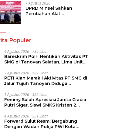
7 Agustus 2026
DPRD Minsel Sahkan
Perubahan Alat
Kelengkapan Dewan dan
Sepakati KUA-PPAS 2027
ita Populer
4 Agustus 2026
789 Lihat
Bareskrim Polri Hentikan Aktivitas PT
SMG di Tanoyan Selatan, Lima Unit
Excavator Turut Diamankan
3 Agustus 2026
587 Lihat
PETI Kian Marak ! Aktivitas PT SMG di
Jalur Tujuh Tanoyan Diduga
Berlindung Dibalik IUP KUD Perintis
1 Agustus 2026
565 Lihat
Femmy Suluh Apresiasi Junita Cracia
Putri Sigar, Siswi SMKS Kristen 2
Tomohon Raih Medali Perak LKS
Dikmen Nasional 2026
4 Agustus 2026
551 Lihat
Forward Sulut Resmi Bergabung
Dengan Wadah Pokja PWI Kota
Manado