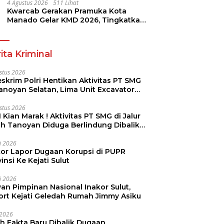
4 Agustus 2026
511 Lihat
Kwarcab Gerakan Pramuka Kota
Manado Gelar KMD 2026, Tingkatkan
Kompetensi 36 Calon Pembina
Pramuka
ita Kriminal
stus 2026
skrim Polri Hentikan Aktivitas PT SMG
Tanoyan Selatan, Lima Unit Excavator
ut Diamankan
stus 2026
 Kian Marak ! Aktivitas PT SMG di Jalur
uh Tanoyan Diduga Berlindung Dibalik
KUD Perintis
li 2026
kor Lapor Dugaan Korupsi di PUPR
insi Ke Kejati Sulut
li 2026
an Pimpinan Nasional Inakor Sulut,
ort Kejati Geledah Rumah Jimmy Asiku
i 2026
ah Fakta Baru Dibalik Dugaan