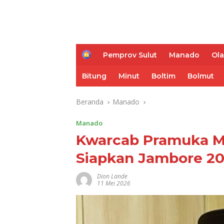
H
Pemprov Sulut
Manado
Ol
o
m
Bitung
Minut
Boltim
Bolmut
e
Beranda
Manado
Manado
Kwarcab Pramuka M
Siapkan Jambore 2
Dion Lande
11 Mei 2026