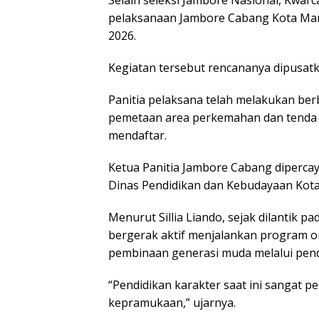
Selain seleksi Jambore Nasional, Kwa
pelaksanaan Jambore Cabang Kota Man
2026.
Kegiatan tersebut rencananya dipusatka
Panitia pelaksana telah melakukan berb
pemetaan area perkemahan dan tenda b
mendaftar.
Ketua Panitia Jambore Cabang diperca
Dinas Pendidikan dan Kebudayaan Kot
Menurut Sillia Liando, sejak dilantik p
bergerak aktif menjalankan program 
pembinaan generasi muda melalui pen
“Pendidikan karakter saat ini sangat p
kepramukaan,” ujarnya.