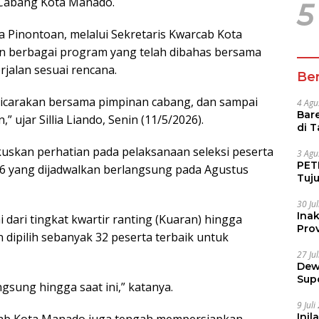
 Cabang Kota Manado.
5
 Pinontoan, melalui Sekretaris Kwarcab Kota
an berbagai program yang telah dibahas bersama
rjalan sesuai rencana.
Ber
icarakan bersama pimpinan cabang, dan sampai
4 Agu
Bare
” ujar Sillia Liando, Senin (11/5/2026).
di 
Tur
uskan perhatian pada pelaksanaan seleksi peserta
3 Agu
PETI
6 yang dijadwalkan berlangsung pada Agustus
Tuj
IUP 
30 Ju
Ina
 dari tingkat kwartir ranting (Kuaran) hingga
Prov
n dipilih sebanyak 32 peserta terbaik untuk
27 Ju
Dew
Sup
gsung hingga saat ini,” katanya.
9 Jul
Inil