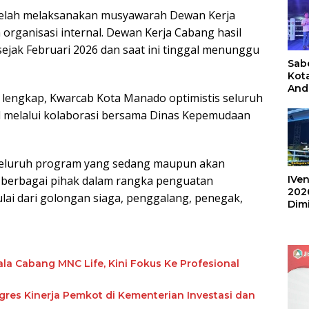
 telah melaksanakan musyawarah Dewan Kerja
organisasi internal. Dewan Kerja Cabang hasil
ejak Februari 2026 dan saat ini tinggal menunggu
Sabe
Kot
And
 lengkap, Kwarcab Kota Manado optimistis seluruh
Ang
Box
l melalui kolaborasi bersama Dinas Kepemudaan
Umu
202
seluruh program yang sedang maupun akan
 berbagai pihak dalam rangka penguatan
IVen
202
lai dari golongan siaga, penggalang, penegak,
Dim
Sulu
la Cabang MNC Life, Kini Fokus Ke Profesional
res Kinerja Pemkot di Kementerian Investasi dan