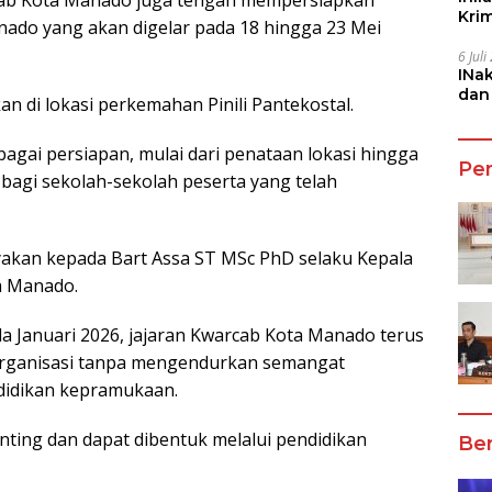
rcab Kota Manado juga tengah mempersiapkan
Kri
ado yang akan digelar pada 18 hingga 23 Mei
She
6 Jul
INa
dan
n di lokasi perkemahan Pinili Pantekostal.
Jala
agai persiapan, mulai dari penataan lokasi hingga
Pe
agi sekolah-sekolah peserta yang telah
yakan kepada Bart Assa ST MSc PhD selaku Kepala
a Manado.
ada Januari 2026, jajaran Kwarcab Kota Manado terus
organisasi tanpa mengendurkan semangat
didikan kepramukaan.
enting dan dapat dibentuk melalui pendidikan
Ber