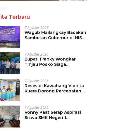
ita Terbaru
7 Agustus 2026
Wagub Mailangkay Bacakan
Sambutan Gubernur di NISF
2026, Sulut Tawarkan
Pasifik Gateway dan
Hilirisasi Kelapa ke Investor
7 Agustus 2026
Bupati Franky Wongkar
Tinjau Posko Siaga
Karhutla, Pastikan
Kesiapsiagaan Hadapi
Musim Kemarau
7 Agustus 2026
Reses di Kawahang Vionita
Kuera Dorong Percepatan
Pembangunan di Nusa
Utara
7 Agustus 2026
Vonny Paat Serap Aspirasi
Siswa SMK Negeri 1
Tondano