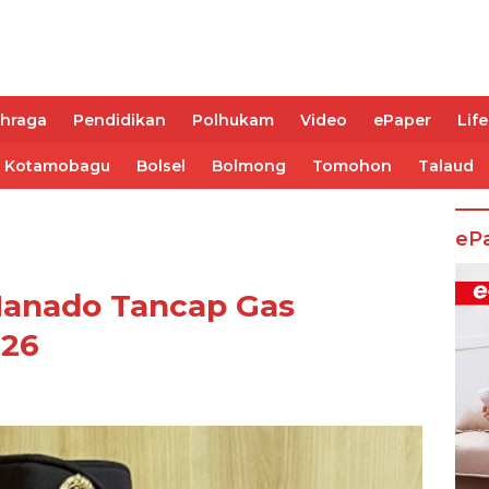
ahraga
Pendidikan
Polhukam
Video
ePaper
Life
Kotamobagu
Bolsel
Bolmong
Tomohon
Talaud
eP
anado Tancap Gas
026