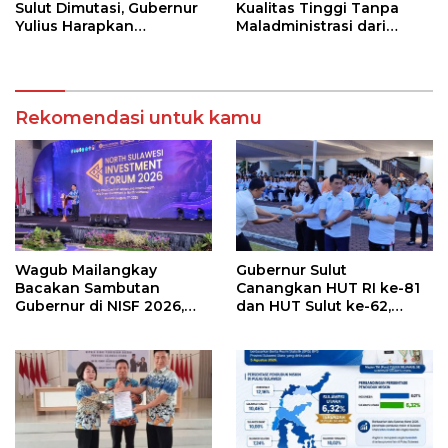
Sulut Dimutasi, Gubernur
Kualitas Tinggi Tanpa
Yulius Harapkan
Maladministrasi dari
Kolaborasi Solid Antar
Ombudsman RI
SKPD
Rekomendasi untuk kamu
Wagub Mailangkay
Gubernur Sulut
Bacakan Sambutan
Canangkan HUT RI ke-81
Gubernur di NISF 2026,
dan HUT Sulut ke-62,
Sulut Tawarkan Pasifik
Luncurkan Keringanan
Gateway dan Hilirisasi
Merdeka, Bebas Pajak
Kelapa ke Investor
Kendaraan