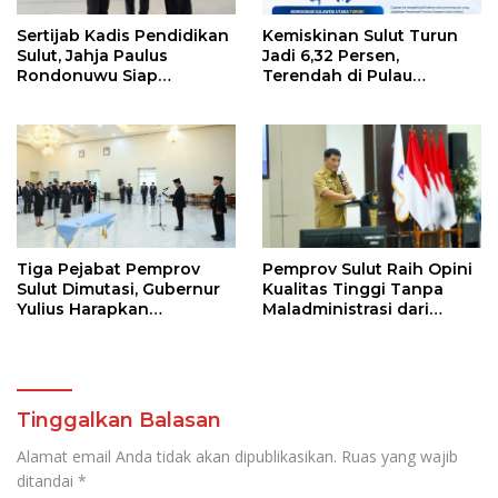
Sertijab Kadis Pendidikan
Kemiskinan Sulut Turun
Sulut, Jahja Paulus
Jadi 6,32 Persen,
Rondonuwu Siap
Terendah di Pulau
Lanjutkan Program
Sulawesi
Strategis Pendidikan
Tiga Pejabat Pemprov
Pemprov Sulut Raih Opini
Sulut Dimutasi, Gubernur
Kualitas Tinggi Tanpa
Yulius Harapkan
Maladministrasi dari
Kolaborasi Solid Antar
Ombudsman RI
SKPD
Tinggalkan Balasan
Alamat email Anda tidak akan dipublikasikan.
Ruas yang wajib
ditandai
*