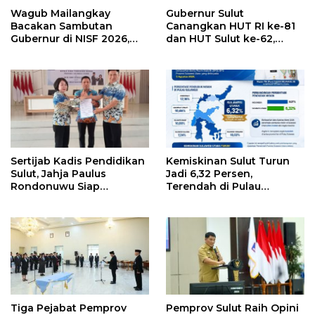
Wagub Mailangkay
Gubernur Sulut
Bacakan Sambutan
Canangkan HUT RI ke-81
Gubernur di NISF 2026,
dan HUT Sulut ke-62,
Sulut Tawarkan Pasifik
Luncurkan Keringanan
Gateway dan Hilirisasi
Merdeka, Bebas Pajak
Kelapa ke Investor
Kendaraan
Sertijab Kadis Pendidikan
Kemiskinan Sulut Turun
Sulut, Jahja Paulus
Jadi 6,32 Persen,
Rondonuwu Siap
Terendah di Pulau
Lanjutkan Program
Sulawesi
Strategis Pendidikan
Tiga Pejabat Pemprov
Pemprov Sulut Raih Opini