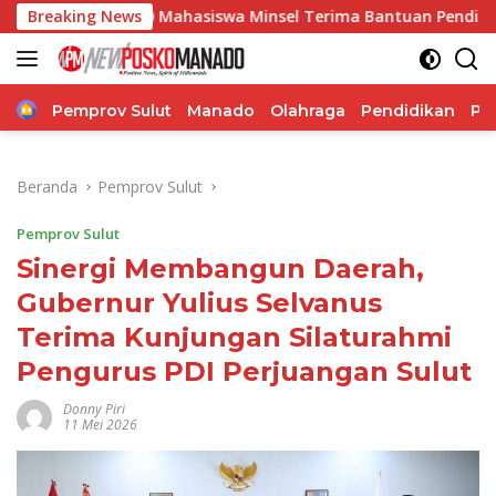
Langsung
180 Mahasiswa Minsel Terima Bantuan Pendidikan, Pemkab S
Breaking News
ke
konten
Home
Pemprov Sulut
Manado
Olahraga
Pendidikan
Po
Beranda
Pemprov Sulut
Pemprov Sulut
Sinergi Membangun Daerah,
Gubernur Yulius Selvanus
Terima Kunjungan Silaturahmi
Pengurus PDI Perjuangan Sulut
Donny Piri
11 Mei 2026