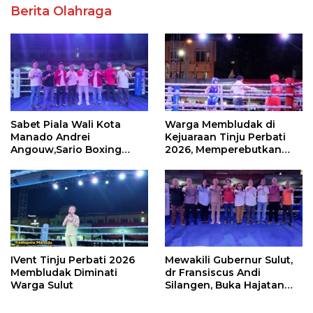
Berita Olahraga
Sabet Piala Wali Kota
Warga Membludak di
Manado Andrei
Kejuaraan Tinju Perbati
Angouw,Sario Boxing
2026, Memperebutkan
Camp Juara Umum Tinju
Piala Wali Kota
Perbati 2026
IVent Tinju Perbati 2026
Mewakili Gubernur Sulut,
Membludak Diminati
dr Fransiscus Andi
Warga Sulut
Silangen, Buka Hajatan
Tinju Perbati Sulut,
Memperebutkan Piala