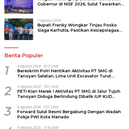
Gubernur di NISF 2026, Sulut Tawarkan
Pasifik Gateway dan Hilirisasi Kelapa ke
Investor
7 Agustus 2026
Bupati Franky Wongkar Tinjau Posko
Siaga Karhutla, Pastikan Kesiapsiagaan
Hadapi Musim Kemarau
Berita Populer
1
4 Agustus 2026
810 Lihat
Bareskrim Polri Hentikan Aktivitas PT SMG di
Tanoyan Selatan, Lima Unit Excavator Turut
Diamankan
2
3 Agustus 2026
591 Lihat
PETI Kian Marak ! Aktivitas PT SMG di Jalur Tujuh
Tanoyan Diduga Berlindung Dibalik IUP KUD
Perintis
3
4 Agustus 2026
557 Lihat
Forward Sulut Resmi Bergabung Dengan Wadah
Pokja PWI Kota Manado
4 Agustus 2026
518 Lihat