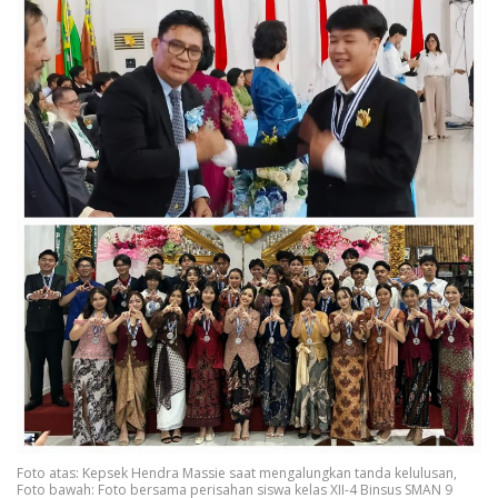
Foto atas: Kepsek Hendra Massie saat mengalungkan tanda kelulusan,
Foto bawah: Foto bersama perisahan siswa kelas XII-4 Binsus SMAN 9