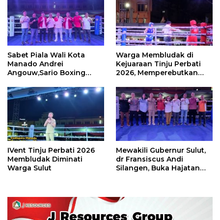
Sabet Piala Wali Kota
Warga Membludak di
Manado Andrei
Kejuaraan Tinju Perbati
Angouw,Sario Boxing
2026, Memperebutkan
Camp Juara Umum Tinju
Piala Wali Kota
Perbati 2026
IVent Tinju Perbati 2026
Mewakili Gubernur Sulut,
Membludak Diminati
dr Fransiscus Andi
Warga Sulut
Silangen, Buka Hajatan
Tinju Perbati Sulut,
Memperebutkan Piala
Wali Kota Manado