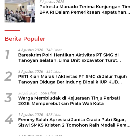
6 Agustus 2026
Polresta Manado Terima Kunjungan Tim
BPK RI Dalam Pemeriksaan Kepatuhan
Atas Manajemen Sistem Informasi
Layanan Laporan Kamtibmas
Berita Populer
1
4 Agustus 2026
748 Lihat
Bareskrim Polri Hentikan Aktivitas PT SMG di
Tanoyan Selatan, Lima Unit Excavator Turut
Diamankan
2
3 Agustus 2026
556 Lihat
PETI Kian Marak ! Aktivitas PT SMG di Jalur Tujuh
Tanoyan Diduga Berlindung Dibalik IUP KUD
Perintis
3
30 Juli 2026
556 Lihat
Warga Membludak di Kejuaraan Tinju Perbati
2026, Memperebutkan Piala Wali Kota
4
1 Agustus 2026
528 Lihat
Femmy Suluh Apresiasi Junita Cracia Putri Sigar,
Siswi SMKS Kristen 2 Tomohon Raih Medali Perak
LKS Dikmen Nasional 2026