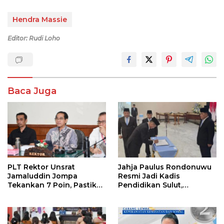
Hendra Massie
Editor: Rudi Loho
Baca Juga
PLT Rektor Unsrat
Jahja Paulus Rondonuwu
Jamaluddin Jompa
Resmi Jadi Kadis
Tekankan 7 Poin, Pastikan
Pendidikan Sulut,
Layanan Akademik dan
Gantikan Femmy J Suluh
Kampus Kondusif