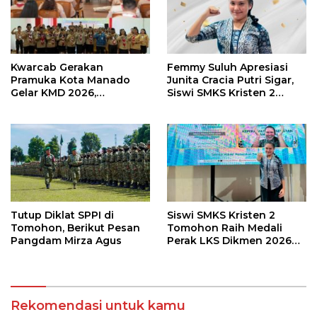
Kwarcab Gerakan
Femmy Suluh Apresiasi
Pramuka Kota Manado
Junita Cracia Putri Sigar,
Gelar KMD 2026,
Siswi SMKS Kristen 2
Tingkatkan Kompetensi
Tomohon Raih Medali
36 Calon Pembina
Perak LKS Dikmen
Pramuka
Nasional 2026
Tutup Diklat SPPI di
Siswi SMKS Kristen 2
Tomohon, Berikut Pesan
Tomohon Raih Medali
Pangdam Mirza Agus
Perak LKS Dikmen 2026
Cabang Health and Social
Care
Rekomendasi untuk kamu