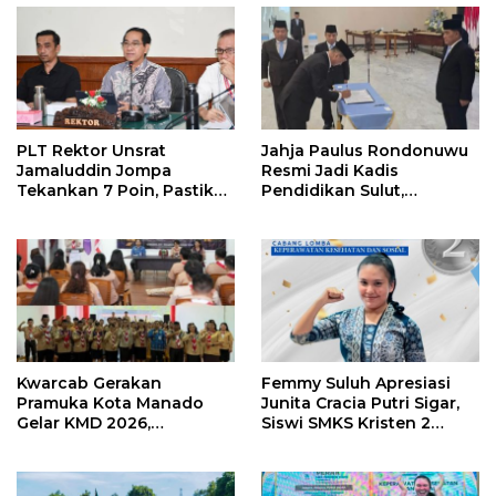
PLT Rektor Unsrat
Jahja Paulus Rondonuwu
Jamaluddin Jompa
Resmi Jadi Kadis
Tekankan 7 Poin, Pastikan
Pendidikan Sulut,
Layanan Akademik dan
Gantikan Femmy J Suluh
Kampus Kondusif
Kwarcab Gerakan
Femmy Suluh Apresiasi
Pramuka Kota Manado
Junita Cracia Putri Sigar,
Gelar KMD 2026,
Siswi SMKS Kristen 2
Tingkatkan Kompetensi
Tomohon Raih Medali
36 Calon Pembina
Perak LKS Dikmen
Pramuka
Nasional 2026