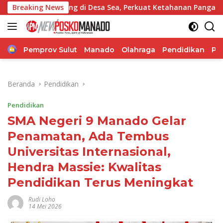
Langsung
 Jagung di Desa Sea, Perkuat Ketahanan Pangan Dukung Prog
Breaking News
ke
konten
Home
Pemprov Sulut
Manado
Olahraga
Pendidikan
Po
Beranda
Pendidikan
Pendidikan
SMA Negeri 9 Manado Gelar
Penamatan, Ada Tembus
Universitas Internasional,
Hendra Massie: Kwalitas
Pendidikan Terus Meningkat
Rudi Loho
14 Mei 2026