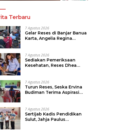
ita Terbaru
7 Agustus 2026
Gelar Reses di Banjar Banua
Karta, Angelia Regina
Wenas Janji Perjuangkan
Semua Aspirasi
7 Agustus 2026
Sediakan Pemeriksaan
Kesehatan, Reses Dhea
Lumenta Dipadati Warga
7 Agustus 2026
Turun Reses, Seska Ervina
Budiman Terima Aspirasi
Soal Infrastruktur, IPR dan
Penguatan UMKM
7 Agustus 2026
Sertijab Kadis Pendidikan
Sulut, Jahja Paulus
Rondonuwu Siap Lanjutkan
Program Strategis