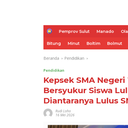
H
Pemprov Sulut
Manado
Ol
o
m
Bitung
Minut
Boltim
Bolmut
e
Beranda
Pendidikan
Pendidikan
Kepsek SMA Negeri
Bersyukur Siswa Lul
Diantaranya Lulus S
Rudi Loho
16 Mei 2026