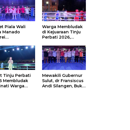
t Piala Wali
Warga Membludak
a Manado
di Kejuaraan Tinju
rei
Perbati 2026,
ouw,Sario
Memperebutkan
ing Camp Juara
Piala Wali Kota
m Tinju Perbati
6
t Tinju Perbati
Mewakili Gubernur
6 Membludak
Sulut, dr Fransiscus
inati Warga
Andi Silangen, Buka
t
Hajatan Tinju
Perbati Sulut,
Memperebutkan
Piala Wali Kota
Manado