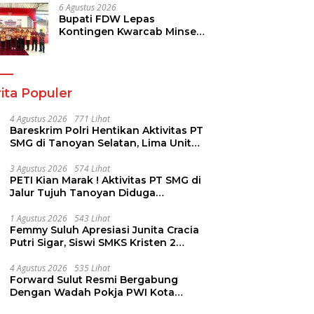
Pendidikan
6 Agustus 2026
Bupati FDW Lepas
Kontingen Kwarcab Minsel,
Siap Harumkan Daerah di
Jambore Nasional XII
ita Populer
4 Agustus 2026
771 Lihat
Bareskrim Polri Hentikan Aktivitas PT
SMG di Tanoyan Selatan, Lima Unit
Excavator Turut Diamankan
3 Agustus 2026
574 Lihat
PETI Kian Marak ! Aktivitas PT SMG di
Jalur Tujuh Tanoyan Diduga
Berlindung Dibalik IUP KUD Perintis
1 Agustus 2026
543 Lihat
Femmy Suluh Apresiasi Junita Cracia
Putri Sigar, Siswi SMKS Kristen 2
Tomohon Raih Medali Perak LKS
Dikmen Nasional 2026
4 Agustus 2026
535 Lihat
Forward Sulut Resmi Bergabung
Dengan Wadah Pokja PWI Kota
Manado