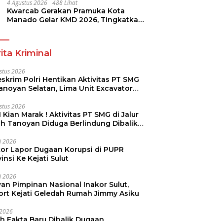
4 Agustus 2026
488 Lihat
Kwarcab Gerakan Pramuka Kota
Manado Gelar KMD 2026, Tingkatkan
Kompetensi 36 Calon Pembina
Pramuka
ita Kriminal
stus 2026
skrim Polri Hentikan Aktivitas PT SMG
Tanoyan Selatan, Lima Unit Excavator
ut Diamankan
stus 2026
 Kian Marak ! Aktivitas PT SMG di Jalur
uh Tanoyan Diduga Berlindung Dibalik
KUD Perintis
li 2026
kor Lapor Dugaan Korupsi di PUPR
insi Ke Kejati Sulut
li 2026
an Pimpinan Nasional Inakor Sulut,
ort Kejati Geledah Rumah Jimmy Asiku
i 2026
ah Fakta Baru Dibalik Dugaan