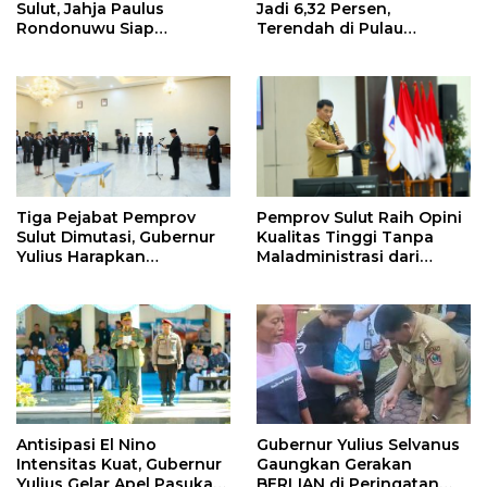
Sulut, Jahja Paulus
Jadi 6,32 Persen,
Rondonuwu Siap
Terendah di Pulau
Lanjutkan Program
Sulawesi
Strategis Pendidikan
Tiga Pejabat Pemprov
Pemprov Sulut Raih Opini
Sulut Dimutasi, Gubernur
Kualitas Tinggi Tanpa
Yulius Harapkan
Maladministrasi dari
Kolaborasi Solid Antar
Ombudsman RI
SKPD
Antisipasi El Nino
Gubernur Yulius Selvanus
Intensitas Kuat, Gubernur
Gaungkan Gerakan
Yulius Gelar Apel Pasukan
BERLIAN di Peringatan