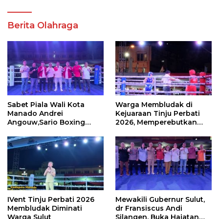
Berita Olahraga
Sabet Piala Wali Kota
Warga Membludak di
Manado Andrei
Kejuaraan Tinju Perbati
Angouw,Sario Boxing
2026, Memperebutkan
Camp Juara Umum Tinju
Piala Wali Kota
Perbati 2026
IVent Tinju Perbati 2026
Mewakili Gubernur Sulut,
Membludak Diminati
dr Fransiscus Andi
Warga Sulut
Silangen, Buka Hajatan