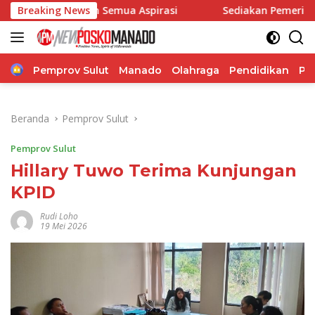
Langsung
ngkan Semua Aspirasi
Breaking News
Sediakan Pemeriksaan Kesehatan
ke
konten
Home
Pemprov Sulut
Manado
Olahraga
Pendidikan
Po
Beranda
Pemprov Sulut
Pemprov Sulut
Hillary Tuwo Terima Kunjungan
KPID
Rudi Loho
19 Mei 2026