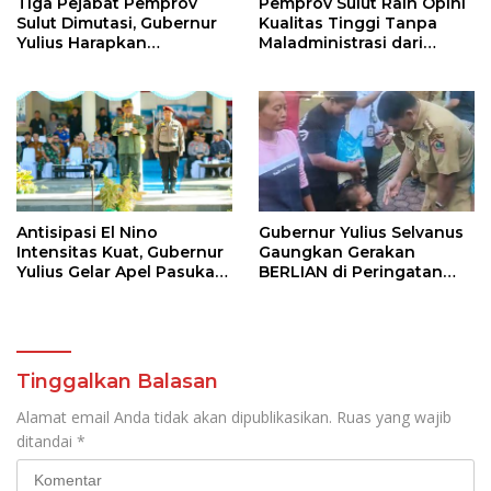
Tiga Pejabat Pemprov
Pemprov Sulut Raih Opini
Sulut Dimutasi, Gubernur
Kualitas Tinggi Tanpa
Yulius Harapkan
Maladministrasi dari
Kolaborasi Solid Antar
Ombudsman RI
SKPD
Antisipasi El Nino
Gubernur Yulius Selvanus
Intensitas Kuat, Gubernur
Gaungkan Gerakan
Yulius Gelar Apel Pasukan
BERLIAN di Peringatan
Tanggap Bencana
HAN 2026
Tinggalkan Balasan
Alamat email Anda tidak akan dipublikasikan.
Ruas yang wajib
ditandai
*