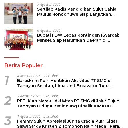
7 Agustus 2026
Sertijab Kadis Pendidikan Sulut, Jahja
Paulus Rondonuwu Siap Lanjutkan
Program Strategis Pendidikan
6 Agustus 2026
Bupati FDW Lepas Kontingen Kwarcab
Minsel, Siap Harumkan Daerah di
Jambore Nasional XII
Berita Populer
1
4 Agustus 2026
771 Lihat
Bareskrim Polri Hentikan Aktivitas PT SMG di
Tanoyan Selatan, Lima Unit Excavator Turut
Diamankan
2
3 Agustus 2026
574 Lihat
PETI Kian Marak ! Aktivitas PT SMG di Jalur Tujuh
Tanoyan Diduga Berlindung Dibalik IUP KUD
Perintis
3
1 Agustus 2026
543 Lihat
Femmy Suluh Apresiasi Junita Cracia Putri Sigar,
Siswi SMKS Kristen 2 Tomohon Raih Medali Perak