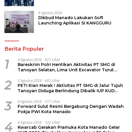
Pariwisata dan Jamin Keamanan
8 Agustus 2026
Dikbud Manado Lakukan Soft
Launching Aplikasi SI KANGGURU
Berita Populer
1
4 Agustus 2026
821 Lihat
Bareskrim Polri Hentikan Aktivitas PT SMG di
Tanoyan Selatan, Lima Unit Excavator Turut
Diamankan
2
3 Agustus 2026
602 Lihat
PETI Kian Marak ! Aktivitas PT SMG di Jalur Tujuh
Tanoyan Diduga Berlindung Dibalik IUP KUD
Perintis
3
4 Agustus 2026
577 Lihat
Forward Sulut Resmi Bergabung Dengan Wadah
Pokja PWI Kota Manado
4
4 Agustus 2026
532 Lihat
Kwarcab Gerakan Pramuka Kota Manado Gelar