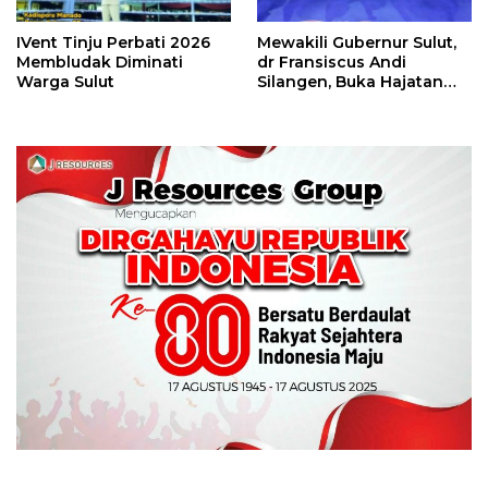
IVent Tinju Perbati 2026
Mewakili Gubernur Sulut,
Membludak Diminati
dr Fransiscus Andi
Warga Sulut
Silangen, Buka Hajatan
Tinju Perbati Sulut,
Memperebutkan Piala
Wali Kota Manado