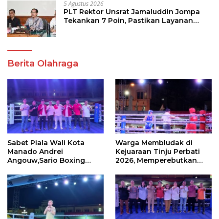
5 Agustus 2026
PLT Rektor Unsrat Jamaluddin Jompa
Tekankan 7 Poin, Pastikan Layanan
Akademik dan Kampus Kondusif
Berita Olahraga
Sabet Piala Wali Kota
Warga Membludak di
Manado Andrei
Kejuaraan Tinju Perbati
Angouw,Sario Boxing
2026, Memperebutkan
Camp Juara Umum Tinju
Piala Wali Kota
Perbati 2026