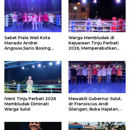
Sabet Piala Wali Kota
Warga Membludak di
Manado Andrei
Kejuaraan Tinju Perbati
Angouw,Sario Boxing
2026, Memperebutkan
Camp Juara Umum Tinju
Piala Wali Kota
Perbati 2026
IVent Tinju Perbati 2026
Mewakili Gubernur Sulut,
Membludak Diminati
dr Fransiscus Andi
Warga Sulut
Silangen, Buka Hajatan
Tinju Perbati Sulut,
Memperebutkan Piala
Wali Kota Manado