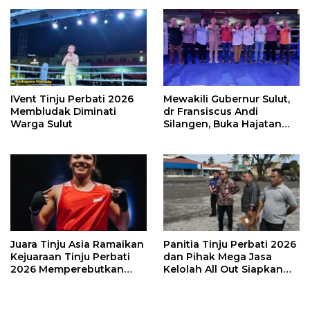
Perbati 2026
IVent Tinju Perbati 2026
Mewakili Gubernur Sulut,
Membludak Diminati
dr Fransiscus Andi
Warga Sulut
Silangen, Buka Hajatan
Tinju Perbati Sulut,
Memperebutkan Piala
Wali Kota Manado
Juara Tinju Asia Ramaikan
Panitia Tinju Perbati 2026
Kejuaraan Tinju Perbati
dan Pihak Mega Jasa
2026 Memperebutkan
Kelolah All Out Siapkan
Piala Wali Kota Manado
Lokasi Pertandingan