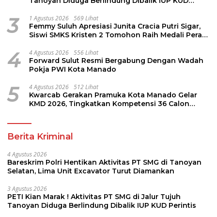
Tanoyan Diduga Berlindung Dibalik IUP KUD
Perintis
3
1 Agustus 2026
569 Lihat
Femmy Suluh Apresiasi Junita Cracia Putri Sigar,
Siswi SMKS Kristen 2 Tomohon Raih Medali Perak
LKS Dikmen Nasional 2026
4
4 Agustus 2026
556 Lihat
Forward Sulut Resmi Bergabung Dengan Wadah
Pokja PWI Kota Manado
5
4 Agustus 2026
512 Lihat
Kwarcab Gerakan Pramuka Kota Manado Gelar
KMD 2026, Tingkatkan Kompetensi 36 Calon
Pembina Pramuka
Berita Kriminal
4 Agustus 2026
Bareskrim Polri Hentikan Aktivitas PT SMG di Tanoyan
Selatan, Lima Unit Excavator Turut Diamankan
3 Agustus 2026
PETI Kian Marak ! Aktivitas PT SMG di Jalur Tujuh
Tanoyan Diduga Berlindung Dibalik IUP KUD Perintis