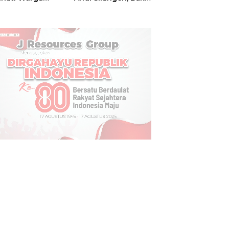
t
Hajatan Tinju
Perbati Sulut,
Memperebutkan
Piala Wali Kota
Manado