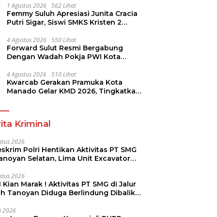
1 Agustus 2026
562 Lihat
Femmy Suluh Apresiasi Junita Cracia
Putri Sigar, Siswi SMKS Kristen 2
Tomohon Raih Medali Perak LKS
Dikmen Nasional 2026
4 Agustus 2026
550 Lihat
Forward Sulut Resmi Bergabung
Dengan Wadah Pokja PWI Kota
Manado
4 Agustus 2026
510 Lihat
Kwarcab Gerakan Pramuka Kota
Manado Gelar KMD 2026, Tingkatkan
Kompetensi 36 Calon Pembina
Pramuka
ita Kriminal
stus 2026
skrim Polri Hentikan Aktivitas PT SMG
Tanoyan Selatan, Lima Unit Excavator
ut Diamankan
stus 2026
 Kian Marak ! Aktivitas PT SMG di Jalur
uh Tanoyan Diduga Berlindung Dibalik
KUD Perintis
li 2026