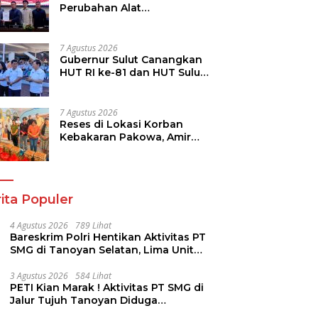
Perubahan Alat
Kelengkapan Dewan dan
Sepakati KUA-PPAS 2027
7 Agustus 2026
Gubernur Sulut Canangkan
HUT RI ke-81 dan HUT Sulut
ke-62, Luncurkan
Keringanan Merdeka, Bebas
Pajak Kendaraan
7 Agustus 2026
Reses di Lokasi Korban
Kebakaran Pakowa, Amir
Liputo Salurkan Bantuan
Kemanusiaan
ita Populer
4 Agustus 2026
789 Lihat
Bareskrim Polri Hentikan Aktivitas PT
SMG di Tanoyan Selatan, Lima Unit
Excavator Turut Diamankan
3 Agustus 2026
584 Lihat
PETI Kian Marak ! Aktivitas PT SMG di
Jalur Tujuh Tanoyan Diduga
Berlindung Dibalik IUP KUD Perintis