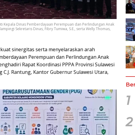
ikuti Kepala Dinas Pemberdayaan Perempuan dan Perlindungan Anak
ampingi Sekretaris Dinas, Fibry Tumiwa, S.E., serta Welly Thomas,
uat sinergitas serta menyelaraskan arah
Pemberdayaan Perempuan dan Perlindungan Anak
nghadiri Rapat Koordinasi PPPA Provinsi Sulawesi
g C.J. Rantung, Kantor Gubernur Sulawesi Utara,
Ber
1
2