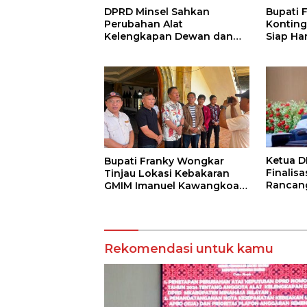
DPRD Minsel Sahkan
Bupati 
Perubahan Alat
Konting
Kelengkapan Dewan dan
Siap Ha
Sepakati KUA-PPAS 2027
Jambore
Ketua D
Bupati Franky Wongkar
Finalis
Tinjau Lokasi Kebakaran
Rancan
GMIM Imanuel Kawangkoan
Tahun 
Bawah, Tegaskan
Komitmen Dukung
Pemulihan
Rekomendasi untuk kamu