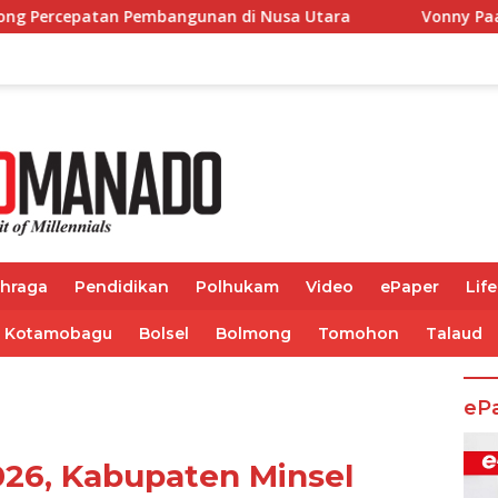
gunan di Nusa Utara
Vonny Paat Serap Aspirasi Siswa 
ahraga
Pendidikan
Polhukam
Video
ePaper
Life
Kotamobagu
Bolsel
Bolmong
Tomohon
Talaud
eP
026, Kabupaten Minsel