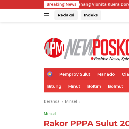
Langsung
Reses di Kawahang Vionita Kuera Dorong Percepatan Pemban
Breaking News
ke
konten
Redaksi
Indeks
H
Pemprov Sulut
Manado
Ol
o
m
Bitung
Minut
Boltim
Bolmut
e
Beranda
Minsel
Minsel
Rakor PPPA Sulut 2