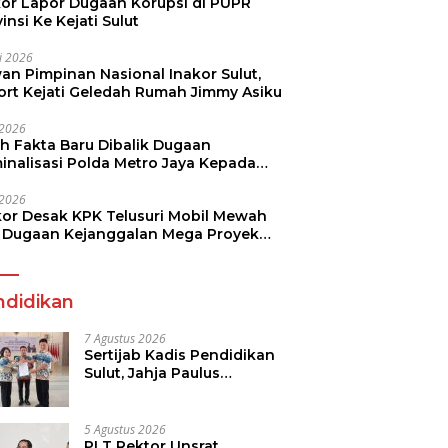
kor Lapor Dugaan Korupsi di PUPR
insi Ke Kejati Sulut
li 2026
an Pimpinan Nasional Inakor Sulut,
ort Kejati Geledah Rumah Jimmy Asiku
i 2026
ah Fakta Baru Dibalik Dugaan
minalisasi Polda Metro Jaya Kepada
see Monicha Elshaday
i 2026
kor Desak KPK Telusuri Mobil Mewah
 Dugaan Kejanggalan Mega Proyek
n di BPJN
ndidikan
7 Agustus 2026
Sertijab Kadis Pendidikan
Sulut, Jahja Paulus
Rondonuwu Siap Lanjutkan
Program Strategis
Pendidikan
5 Agustus 2026
PLT Rektor Unsrat