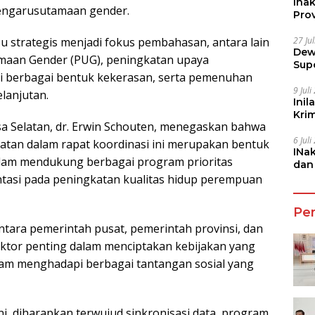
Ina
engarusutamaan gender.
Prov
27 Ju
u strategis menjadi fokus pembahasan, antara lain
Dew
aan Gender (PUG), peningkatan upaya
Sup
i berbagai bentuk kekerasan, serta pemenuhan
9 Jul
lanjutan.
Inil
Kri
 Selatan, dr. Erwin Schouten, menegaskan bahwa
She
6 Jul
atan dalam rapat koordinasi ini merupakan bentuk
INa
lam mendukung berbagai program prioritas
dan
Jala
tasi pada peningkatan kualitas hidup perempuan
Pe
tara pemerintah pusat, pemerintah provinsi, dan
ktor penting dalam menciptakan kebijakan yang
alam menghadapi berbagai tantangan sosial yang
ni, diharapkan terwujud sinkronisasi data, program,