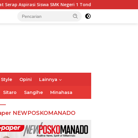
SMK Negeri 1 Tondano
DPRD Minsel Sahkan Perubahan A
 Style
Opini
Lainnya
Sitaro
Sangihe
Minahasa
aper NEWPOSKOMANADO