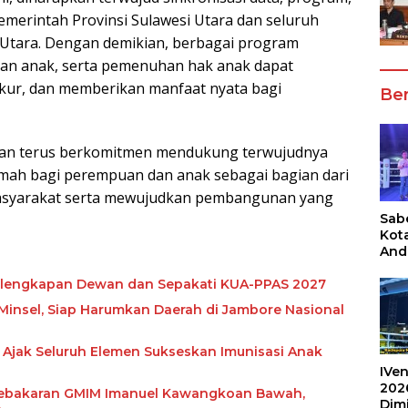
emerintah Provinsi Sulawesi Utara dan seluruh
 Utara. Dengan demikian, berbagai program
an anak, serta pemenuhan hak anak dapat
rukur, dan memberikan manfaat nyata bagi
Ber
tan terus berkomitmen mendukung terwujudnya
amah bagi perempuan dan anak sebagai bagian dari
asyarakat serta mewujudkan pembangunan yang
Sabe
Kot
And
Ang
Box
elengkapan Dewan dan Sepakati KUA-PPAS 2027
Umu
insel, Siap Harumkan Daerah di Jambore Nasional
202
 Ajak Seluruh Elemen Sukseskan Imunisasi Anak
IVen
202
 Kebakaran GMIM Imanuel Kawangkoan Bawah,
Dim