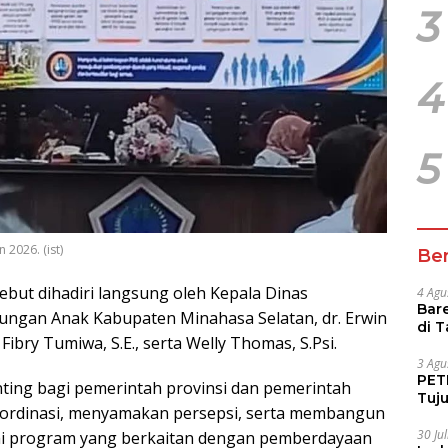
3
4
5
 2026. (ist)
Ber
sebut dihadiri langsung oleh Kepala Dinas
4 Agu
Bare
ngan Anak Kabupaten Minahasa Selatan, dr. Erwin
di 
Fibry Tumiwa, S.E., serta Welly Thomas, S.Psi.
Tur
3 Agu
PETI
nting bagi pemerintah provinsi dan pemerintah
Tuj
ordinasi, menyamakan persepsi, serta membangun
IUP 
30 Ju
ai program yang berkaitan dengan pemberdayaan