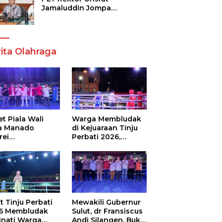
Jamaluddin Jompa
Tekankan 7 Poin, Pastikan
Layanan Akademik dan
Kampus Kondusif
ita Olahraga
t Piala Wali
Warga Membludak
a Manado
di Kejuaraan Tinju
rei
Perbati 2026,
ouw,Sario
Memperebutkan
ing Camp Juara
Piala Wali Kota
m Tinju Perbati
6
t Tinju Perbati
Mewakili Gubernur
6 Membludak
Sulut, dr Fransiscus
inati Warga
Andi Silangen, Buka