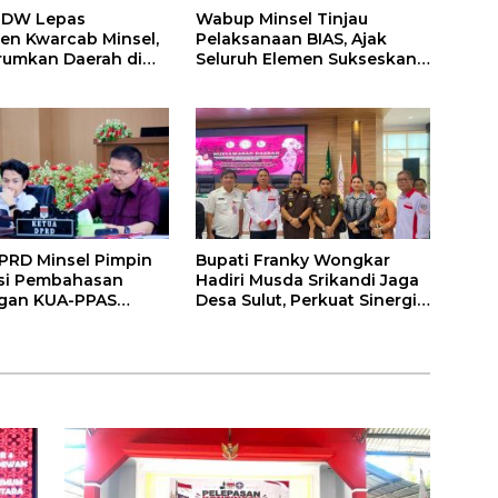
FDW Lepas
Wabup Minsel Tinjau
en Kwarcab Minsel,
Pelaksanaan BIAS, Ajak
rumkan Daerah di
Seluruh Elemen Sukseskan
 Nasional XII
Imunisasi Anak Sekolah
PRD Minsel Pimpin
Bupati Franky Wongkar
asi Pembahasan
Hadiri Musda Srikandi Jaga
gan KUA-PPAS
Desa Sulut, Perkuat Sinergi
2027
Bangun Desa