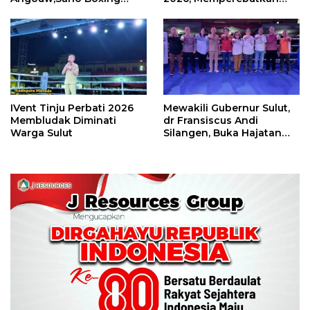
Camp Juara Umum Tinju
Piala Wali Kota
Perbati 2026
IVent Tinju Perbati 2026
Mewakili Gubernur Sulut,
Membludak Diminati
dr Fransiscus Andi
Warga Sulut
Silangen, Buka Hajatan
Tinju Perbati Sulut,
Memperebutkan Piala
Wali Kota Manado