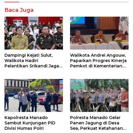
Baca Juga
Dampingi Kejati Sulut,
Walikota Andrei Angouw,
Walikota Hadiri
Paparkan Progres Kinerja
Pelantikan Srikandi Jaga
Pemkot di Kementerian
Desa di Sulut
Investasi dan
Hilirisasi/BKPM
Kapolresta Manado
Polresta Manado Gelar
Sambut Kunjungan PID
Panen Jagung di Desa
Divisi Humas Polri
Sea, Perkuat Ketahanan