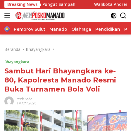
Langsung
rakan Pungut Sampah
Breaking News
Walikota Andrei Angouw, Berbau
ke
konten
Home
Pemprov Sulut
Manado
Olahraga
Pendidikan
Po
Beranda
Bhayangkara
Bhayangkara
Sambut Hari Bhayangkara ke-
80, Kapolresta Manado Resmi
Buka Turnamen Bola Voli
Rudi Loho
14 Juni 2026