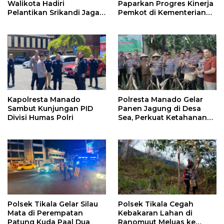
Walikota Hadiri
Paparkan Progres Kinerja
Pelantikan Srikandi Jaga
Pemkot di Kementerian
Desa di Sulut
Investasi dan
Hilirisasi/BKPM
Kapolresta Manado
Polresta Manado Gelar
Sambut Kunjungan PID
Panen Jagung di Desa
Divisi Humas Polri
Sea, Perkuat Ketahanan
Pangan Dukung Program
Swasembada Pangan
Polsek Tikala Gelar Silau
Polsek Tikala Cegah
Mata di Perempatan
Kebakaran Lahan di
Patung Kuda Paal Dua
Ranomuut Meluas ke