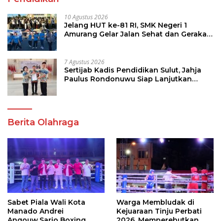
10 Agustus 2026
Jelang HUT ke-81 RI, SMK Negeri 1
Amurang Gelar Jalan Sehat dan Gerakan
Pungut Sampah
7 Agustus 2026
Sertijab Kadis Pendidikan Sulut, Jahja
Paulus Rondonuwu Siap Lanjutkan
Program Strategis Pendidikan
Berita Olahraga
Sabet Piala Wali Kota
Warga Membludak di
Manado Andrei
Kejuaraan Tinju Perbati
Angouw,Sario Boxing
2026, Memperebutkan