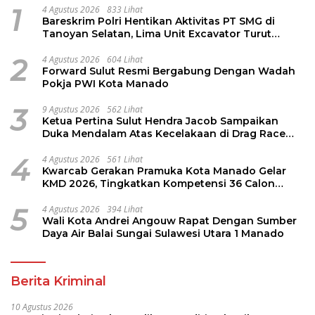
1
4 Agustus 2026
833 Lihat
Bareskrim Polri Hentikan Aktivitas PT SMG di
Tanoyan Selatan, Lima Unit Excavator Turut
Diamankan
2
4 Agustus 2026
604 Lihat
Forward Sulut Resmi Bergabung Dengan Wadah
Pokja PWI Kota Manado
3
9 Agustus 2026
562 Lihat
Ketua Pertina Sulut Hendra Jacob Sampaikan
Duka Mendalam Atas Kecelakaan di Drag Race
Kotamobagu
4
4 Agustus 2026
561 Lihat
Kwarcab Gerakan Pramuka Kota Manado Gelar
KMD 2026, Tingkatkan Kompetensi 36 Calon
Pembina Pramuka
5
4 Agustus 2026
394 Lihat
Wali Kota Andrei Angouw Rapat Dengan Sumber
Daya Air Balai Sungai Sulawesi Utara 1 Manado
Berita Kriminal
10 Agustus 2026