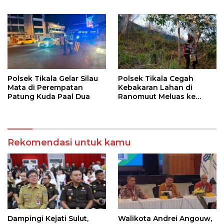
Pangan Dukung Program
Swasembada Pangan
Polsek Tikala Gelar Silau
Polsek Tikala Cegah
Mata di Perempatan
Kebakaran Lahan di
Patung Kuda Paal Dua
Ranomuut Meluas ke
Permukiman
Rekomendasi untuk kamu
Dampingi Kejati Sulut,
Walikota Andrei Angouw,