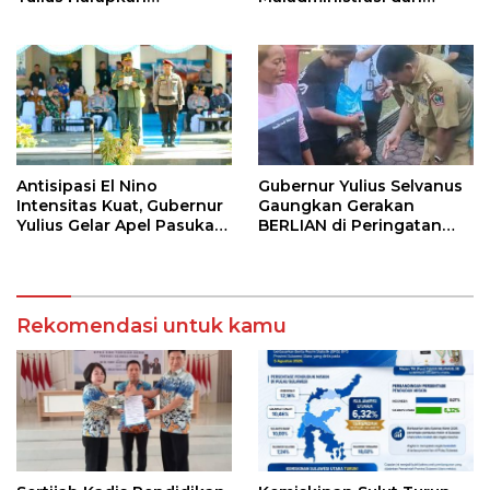
Kolaborasi Solid Antar
Ombudsman RI
SKPD
Antisipasi El Nino
Gubernur Yulius Selvanus
Intensitas Kuat, Gubernur
Gaungkan Gerakan
Yulius Gelar Apel Pasukan
BERLIAN di Peringatan
Tanggap Bencana
HAN 2026
Rekomendasi untuk kamu