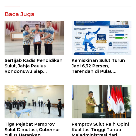
Baca Juga
Sertijab Kadis Pendidikan
Kemiskinan Sulut Turun
Sulut, Jahja Paulus
Jadi 6,32 Persen,
Rondonuwu Siap
Terendah di Pulau
Lanjutkan Program
Sulawesi
Strategis Pendidikan
Tiga Pejabat Pemprov
Pemprov Sulut Raih Opini
Sulut Dimutasi, Gubernur
Kualitas Tinggi Tanpa
Yulius Harapkan
Maladministrasi dari