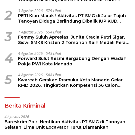
Diamankan
2
3 Agustus 2026
579 Lihat
PETI Kian Marak ! Aktivitas PT SMG di Jalur Tujuh
Tanoyan Diduga Berlindung Dibalik IUP KUD
Perintis
3
1 Agustus 2026
554 Lihat
Femmy Suluh Apresiasi Junita Cracia Putri Sigar,
Siswi SMKS Kristen 2 Tomohon Raih Medali Perak
LKS Dikmen Nasional 2026
4
4 Agustus 2026
545 Lihat
Forward Sulut Resmi Bergabung Dengan Wadah
Pokja PWI Kota Manado
5
4 Agustus 2026
508 Lihat
Kwarcab Gerakan Pramuka Kota Manado Gelar
KMD 2026, Tingkatkan Kompetensi 36 Calon
Pembina Pramuka
Berita Kriminal
4 Agustus 2026
Bareskrim Polri Hentikan Aktivitas PT SMG di Tanoyan
Selatan, Lima Unit Excavator Turut Diamankan