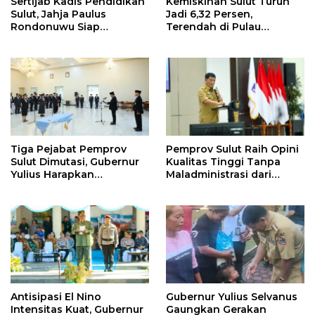
Sertijab Kadis Pendidikan
Kemiskinan Sulut Turun
Sulut, Jahja Paulus
Jadi 6,32 Persen,
Rondonuwu Siap
Terendah di Pulau
Lanjutkan Program
Sulawesi
Strategis Pendidikan
Tiga Pejabat Pemprov
Pemprov Sulut Raih Opini
Sulut Dimutasi, Gubernur
Kualitas Tinggi Tanpa
Yulius Harapkan
Maladministrasi dari
Kolaborasi Solid Antar
Ombudsman RI
SKPD
Antisipasi El Nino
Gubernur Yulius Selvanus
Intensitas Kuat, Gubernur
Gaungkan Gerakan