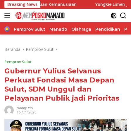
Langsung
n Bantuan Kemanusiaan
Breaking News
Yongkie Limen Janji Perjuangka
ke
konten
Home
Pemprov Sulut
Manado
Olahraga
Pendidikan
Po
Beranda
Pemprov Sulut
Pemprov Sulut
Gubernur Yulius Selvanus
Perkuat Fondasi Masa Depan
Sulut, SDM Unggul dan
Pelayanan Publik jadi Prioritas
Donny Piri
16 Juni 2026