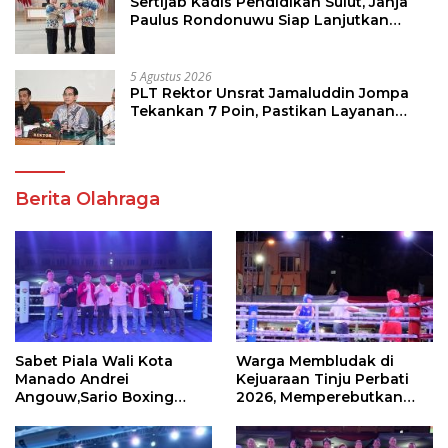
Sertijab Kadis Pendidikan Sulut, Jahja
Paulus Rondonuwu Siap Lanjutkan
Program Strategis Pendidikan
5 Agustus 2026
PLT Rektor Unsrat Jamaluddin Jompa
Tekankan 7 Poin, Pastikan Layanan
Akademik dan Kampus Kondusif
Berita Olahraga
Sabet Piala Wali Kota
Warga Membludak di
Manado Andrei
Kejuaraan Tinju Perbati
Angouw,Sario Boxing
2026, Memperebutkan
Camp Juara Umum Tinju
Piala Wali Kota
Perbati 2026