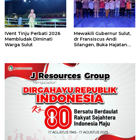
IVent Tinju Perbati 2026
Mewakili Gubernur Sulut,
Membludak Diminati
dr Fransiscus Andi
Warga Sulut
Silangen, Buka Hajatan
Tinju Perbati Sulut,
Memperebutkan Piala
Wali Kota Manado