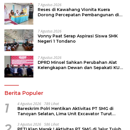
7 Agustus 2026
Reses di Kawahang Vionita Kuera
Dorong Percepatan Pembangunan di
Nusa Utara
7 Agustus 2026
Vonny Paat Serap Aspirasi Siswa SMK
Negeri 1 Tondano
7 Agustus 2026
DPRD Minsel Sahkan Perubahan Alat
Kelengkapan Dewan dan Sepakati KUA-
PPAS 2027
Berita Populer
1
4 Agustus 2026
789 Lihat
Bareskrim Polri Hentikan Aktivitas PT SMG di
Tanoyan Selatan, Lima Unit Excavator Turut
Diamankan
2
3 Agustus 2026
586 Lihat
PETI Kian Marak ! Aktivitas PT SMG di Jalur Tujuh