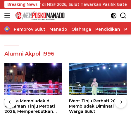
Langsung
Gubernur di NISF 2026, Sulut Tawarkan Pasifik Gateway dan Hi
Breaking News
ke
konten
Home
Pemprov Sulut
Manado
Olahraga
Pendidikan
Po
Alumni Akpol 1996
Warga Membludak di
IVent Tinju Perbati 2026
Kejuaraan Tinju Perbati
Membludak Diminati
2026, Memperebutkan
Warga Sulut
Piala Wali Kota