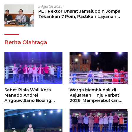
5 Agustus 2026
PLT Rektor Unsrat Jamaluddin Jompa
Tekankan 7 Poin, Pastikan Layanan
Akademik dan Kampus Kondusif
Berita Olahraga
Sabet Piala Wali Kota
Warga Membludak di
Manado Andrei
Kejuaraan Tinju Perbati
Angouw,Sario Boxing
2026, Memperebutkan
Camp Juara Umum Tinju
Piala Wali Kota
Perbati 2026