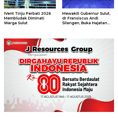
IVent Tinju Perbati 2026
Mewakili Gubernur Sulut,
Membludak Diminati
dr Fransiscus Andi
Warga Sulut
Silangen, Buka Hajatan
Tinju Perbati Sulut,
Memperebutkan Piala
Wali Kota Manado