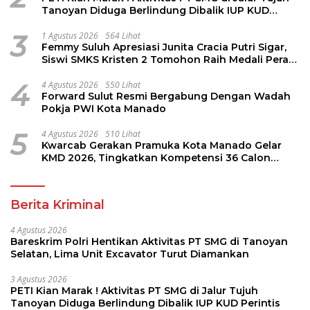
Tanoyan Diduga Berlindung Dibalik IUP KUD
Perintis
3
1 Agustus 2026
564 Lihat
Femmy Suluh Apresiasi Junita Cracia Putri Sigar,
Siswi SMKS Kristen 2 Tomohon Raih Medali Perak
LKS Dikmen Nasional 2026
4
4 Agustus 2026
550 Lihat
Forward Sulut Resmi Bergabung Dengan Wadah
Pokja PWI Kota Manado
5
4 Agustus 2026
510 Lihat
Kwarcab Gerakan Pramuka Kota Manado Gelar
KMD 2026, Tingkatkan Kompetensi 36 Calon
Pembina Pramuka
Berita Kriminal
4 Agustus 2026
Bareskrim Polri Hentikan Aktivitas PT SMG di Tanoyan
Selatan, Lima Unit Excavator Turut Diamankan
3 Agustus 2026
PETI Kian Marak ! Aktivitas PT SMG di Jalur Tujuh
Tanoyan Diduga Berlindung Dibalik IUP KUD Perintis