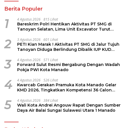
Berita Populer
1
4 Agustus 2026
815 Lihat
Bareskrim Polri Hentikan Aktivitas PT SMG di
Tanoyan Selatan, Lima Unit Excavator Turut
Diamankan
2
3 Agustus 2026
601 Lihat
PETI Kian Marak ! Aktivitas PT SMG di Jalur Tujuh
Tanoyan Diduga Berlindung Dibalik IUP KUD
Perintis
3
4 Agustus 2026
571 Lihat
Forward Sulut Resmi Bergabung Dengan Wadah
Pokja PWI Kota Manado
4
4 Agustus 2026
526 Lihat
Kwarcab Gerakan Pramuka Kota Manado Gelar
KMD 2026, Tingkatkan Kompetensi 36 Calon
Pembina Pramuka
5
4 Agustus 2026
384 Lihat
Wali Kota Andrei Angouw Rapat Dengan Sumber
Daya Air Balai Sungai Sulawesi Utara 1 Manado