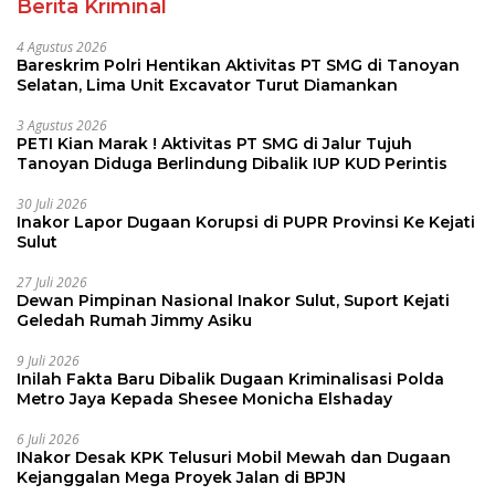
Berita Kriminal
4 Agustus 2026
Bareskrim Polri Hentikan Aktivitas PT SMG di Tanoyan
Selatan, Lima Unit Excavator Turut Diamankan
3 Agustus 2026
PETI Kian Marak ! Aktivitas PT SMG di Jalur Tujuh
Tanoyan Diduga Berlindung Dibalik IUP KUD Perintis
30 Juli 2026
Inakor Lapor Dugaan Korupsi di PUPR Provinsi Ke Kejati
Sulut
27 Juli 2026
Dewan Pimpinan Nasional Inakor Sulut, Suport Kejati
Geledah Rumah Jimmy Asiku
9 Juli 2026
Inilah Fakta Baru Dibalik Dugaan Kriminalisasi Polda
Metro Jaya Kepada Shesee Monicha Elshaday
6 Juli 2026
INakor Desak KPK Telusuri Mobil Mewah dan Dugaan
Kejanggalan Mega Proyek Jalan di BPJN