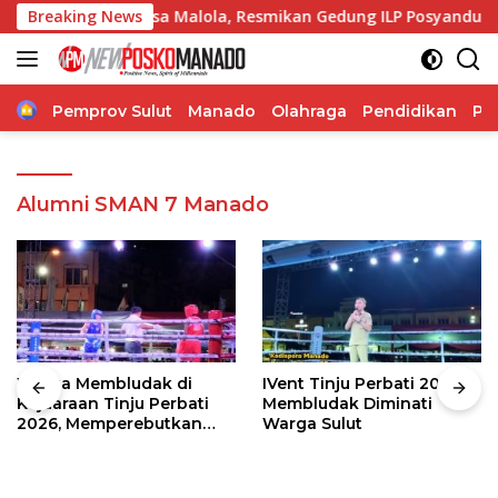
Langsung
ke-166 Desa Malola, Resmikan Gedung ILP Posyandu
Breaking News
Gu
ke
konten
Home
Pemprov Sulut
Manado
Olahraga
Pendidikan
Po
Alumni SMAN 7 Manado
Warga Membludak di
IVent Tinju Perbati 2026
Kejuaraan Tinju Perbati
Membludak Diminati
2026, Memperebutkan
Warga Sulut
Piala Wali Kota