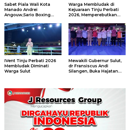
Sabet Piala Wali Kota
Warga Membludak di
Manado Andrei
Kejuaraan Tinju Perbati
Angouw,Sario Boxing
2026, Memperebutkan
Camp Juara Umum Tinju
Piala Wali Kota
Perbati 2026
IVent Tinju Perbati 2026
Mewakili Gubernur Sulut,
Membludak Diminati
dr Fransiscus Andi
Warga Sulut
Silangen, Buka Hajatan
Tinju Perbati Sulut,
Memperebutkan Piala
Wali Kota Manado