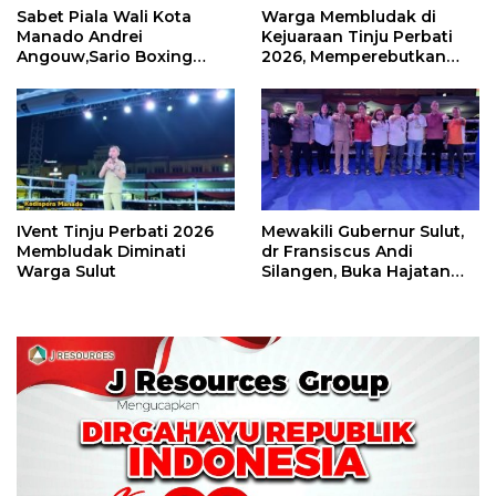
Sabet Piala Wali Kota
Warga Membludak di
Manado Andrei
Kejuaraan Tinju Perbati
Angouw,Sario Boxing
2026, Memperebutkan
Camp Juara Umum Tinju
Piala Wali Kota
Perbati 2026
IVent Tinju Perbati 2026
Mewakili Gubernur Sulut,
Membludak Diminati
dr Fransiscus Andi
Warga Sulut
Silangen, Buka Hajatan
Tinju Perbati Sulut,
Memperebutkan Piala
Wali Kota Manado