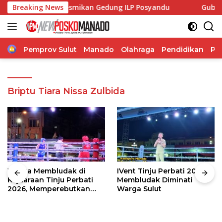
Langsung
 Malola, Resmikan Gedung ILP Posyandu
Breaking News
Gubernur Sulu
ke
konten
Home
Pemprov Sulut
Manado
Olahraga
Pendidikan
Po
Briptu Tiara Nissa Zulbida
Warga Membludak di
IVent Tinju Perbati 2026
Kejuaraan Tinju Perbati
Membludak Diminati
2026, Memperebutkan
Warga Sulut
Piala Wali Kota