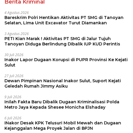
Berita Kriminal
4 Agustus 2026
Bareskrim Polri Hentikan Aktivitas PT SMG di Tanoyan
Selatan, Lima Unit Excavator Turut Diamankan
3 Agustus 2026
PETI Kian Marak ! Aktivitas PT SMG di Jalur Tujuh
Tanoyan Diduga Berlindung Dibalik IUP KUD Perintis
30 Juli 2026
Inakor Lapor Dugaan Korupsi di PUPR Provinsi Ke Kejati
Sulut
27 Juli 2026
Dewan Pimpinan Nasional Inakor Sulut, Suport Kejati
Geledah Rumah Jimmy Asiku
9 Juli 2026
Inilah Fakta Baru Dibalik Dugaan Kriminalisasi Polda
Metro Jaya Kepada Shesee Monicha Elshaday
6 Juli 2026
INakor Desak KPK Telusuri Mobil Mewah dan Dugaan
Kejanggalan Mega Proyek Jalan di BPJN