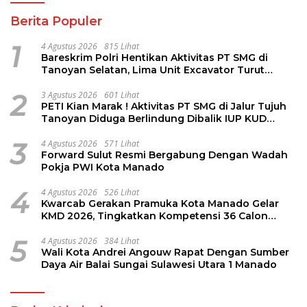
Berita Populer
1
4 Agustus 2026
815 Lihat
Bareskrim Polri Hentikan Aktivitas PT SMG di
Tanoyan Selatan, Lima Unit Excavator Turut
Diamankan
2
3 Agustus 2026
601 Lihat
PETI Kian Marak ! Aktivitas PT SMG di Jalur Tujuh
Tanoyan Diduga Berlindung Dibalik IUP KUD
Perintis
3
4 Agustus 2026
571 Lihat
Forward Sulut Resmi Bergabung Dengan Wadah
Pokja PWI Kota Manado
4
4 Agustus 2026
526 Lihat
Kwarcab Gerakan Pramuka Kota Manado Gelar
KMD 2026, Tingkatkan Kompetensi 36 Calon
Pembina Pramuka
5
4 Agustus 2026
384 Lihat
Wali Kota Andrei Angouw Rapat Dengan Sumber
Daya Air Balai Sungai Sulawesi Utara 1 Manado