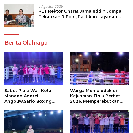
5 Agustus 2026
PLT Rektor Unsrat Jamaluddin Jompa
Tekankan 7 Poin, Pastikan Layanan
Akademik dan Kampus Kondusif
Berita Olahraga
Sabet Piala Wali Kota
Warga Membludak di
Manado Andrei
Kejuaraan Tinju Perbati
Angouw,Sario Boxing
2026, Memperebutkan
Camp Juara Umum Tinju
Piala Wali Kota
Perbati 2026