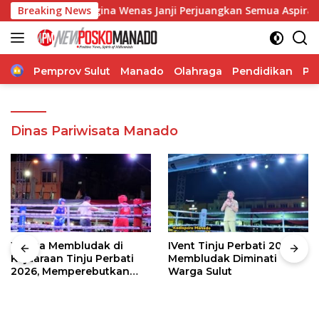
Langsung
, Angelia Regina Wenas Janji Perjuangkan Semua Aspirasi
Breaking News
ke
konten
Home
Pemprov Sulut
Manado
Olahraga
Pendidikan
Po
Dinas Pariwisata Manado
Warga Membludak di
IVent Tinju Perbati 2026
Kejuaraan Tinju Perbati
Membludak Diminati
2026, Memperebutkan
Warga Sulut
Piala Wali Kota