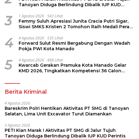
Tanoyan Diduga Berlindung Dibalik IUP KUD
Perintis
3
1 Agustus 2026
543 Lihat
Femmy Suluh Apresiasi Junita Cracia Putri Sigar,
Siswi SMKS Kristen 2 Tomohon Raih Medali Perak
LKS Dikmen Nasional 2026
4
4 Agustus 2026
535 Lihat
Forward Sulut Resmi Bergabung Dengan Wadah
Pokja PWI Kota Manado
5
4 Agustus 2026
488 Lihat
Kwarcab Gerakan Pramuka Kota Manado Gelar
KMD 2026, Tingkatkan Kompetensi 36 Calon
Pembina Pramuka
Berita Kriminal
4 Agustus 2026
Bareskrim Polri Hentikan Aktivitas PT SMG di Tanoyan
Selatan, Lima Unit Excavator Turut Diamankan
3 Agustus 2026
PETI Kian Marak ! Aktivitas PT SMG di Jalur Tujuh
Tanoyan Diduga Berlindung Dibalik IUP KUD Perintis