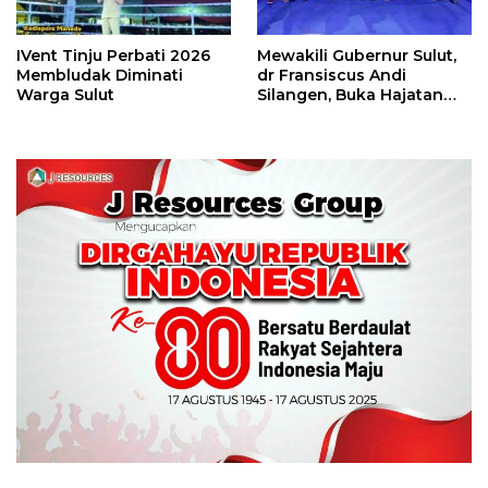
IVent Tinju Perbati 2026
Mewakili Gubernur Sulut,
Membludak Diminati
dr Fransiscus Andi
Warga Sulut
Silangen, Buka Hajatan
Tinju Perbati Sulut,
Memperebutkan Piala
Wali Kota Manado