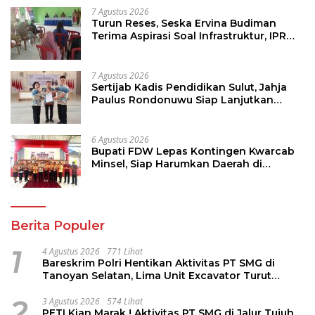
7 Agustus 2026
Turun Reses, Seska Ervina Budiman
Terima Aspirasi Soal Infrastruktur, IPR
dan Penguatan UMKM
7 Agustus 2026
Sertijab Kadis Pendidikan Sulut, Jahja
Paulus Rondonuwu Siap Lanjutkan
Program Strategis Pendidikan
6 Agustus 2026
Bupati FDW Lepas Kontingen Kwarcab
Minsel, Siap Harumkan Daerah di
Jambore Nasional XII
Berita Populer
1
4 Agustus 2026
771 Lihat
Bareskrim Polri Hentikan Aktivitas PT SMG di
Tanoyan Selatan, Lima Unit Excavator Turut
Diamankan
2
3 Agustus 2026
574 Lihat
PETI Kian Marak ! Aktivitas PT SMG di Jalur Tujuh