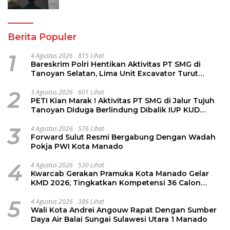
Berita Populer
1
4 Agustus 2026
815 Lihat
Bareskrim Polri Hentikan Aktivitas PT SMG di
Tanoyan Selatan, Lima Unit Excavator Turut
Diamankan
2
3 Agustus 2026
601 Lihat
PETI Kian Marak ! Aktivitas PT SMG di Jalur Tujuh
Tanoyan Diduga Berlindung Dibalik IUP KUD
Perintis
3
4 Agustus 2026
576 Lihat
Forward Sulut Resmi Bergabung Dengan Wadah
Pokja PWI Kota Manado
4
4 Agustus 2026
530 Lihat
Kwarcab Gerakan Pramuka Kota Manado Gelar
KMD 2026, Tingkatkan Kompetensi 36 Calon
Pembina Pramuka
5
4 Agustus 2026
386 Lihat
Wali Kota Andrei Angouw Rapat Dengan Sumber
Daya Air Balai Sungai Sulawesi Utara 1 Manado