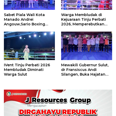
Sabet Piala Wali Kota
Warga Membludak di
Manado Andrei
Kejuaraan Tinju Perbati
Angouw,Sario Boxing
2026, Memperebutkan
Camp Juara Umum Tinju
Piala Wali Kota
Perbati 2026
IVent Tinju Perbati 2026
Mewakili Gubernur Sulut,
Membludak Diminati
dr Fransiscus Andi
Warga Sulut
Silangen, Buka Hajatan
Tinju Perbati Sulut,
Memperebutkan Piala
Wali Kota Manado