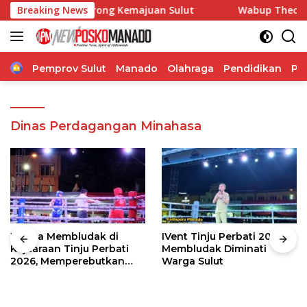
Langsung
 Pangdam Dorong Kemajuan Sulut
Breaking News
Wabup Theodorus Kawa
ke
konten
Home
Pemprov Sulut
Manado
Olahraga
Pendidikan
Po
Dinas Perdagangan Minahasa
Warga Membludak di
IVent Tinju Perbati 2026
Kejuaraan Tinju Perbati
Membludak Diminati
2026, Memperebutkan
Warga Sulut
Piala Wali Kota