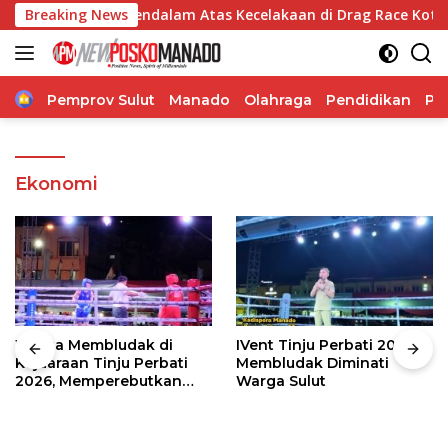
Langsung
ikan Duka Mendalam Atas Kecelakaan di Drag Race Kotamobagu
Breaking News
ke
konten
Home
Pemprov Sulut
Manado
Olahraga
Pendidikan
Po
Ekonomi
Warga Membludak di
IVent Tinju Perbati 2026
Kejuaraan Tinju Perbati
Membludak Diminati
2026, Memperebutkan
Warga Sulut
Piala Wali Kota