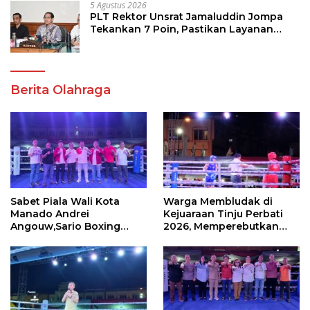
5 Agustus 2026
PLT Rektor Unsrat Jamaluddin Jompa
Tekankan 7 Poin, Pastikan Layanan
Akademik dan Kampus Kondusif
Berita Olahraga
Sabet Piala Wali Kota
Warga Membludak di
Manado Andrei
Kejuaraan Tinju Perbati
Angouw,Sario Boxing
2026, Memperebutkan
Camp Juara Umum Tinju
Piala Wali Kota
Perbati 2026