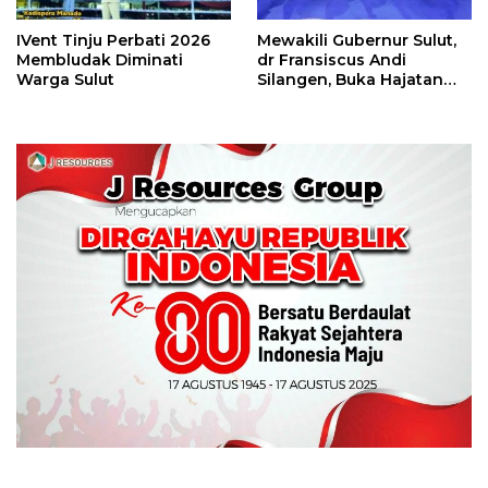
IVent Tinju Perbati 2026
Mewakili Gubernur Sulut,
Membludak Diminati
dr Fransiscus Andi
Warga Sulut
Silangen, Buka Hajatan
Tinju Perbati Sulut,
Memperebutkan Piala
Wali Kota Manado