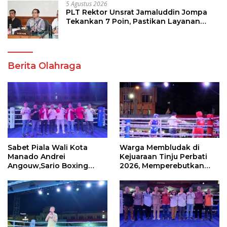
5 Agustus 2026
PLT Rektor Unsrat Jamaluddin Jompa
Tekankan 7 Poin, Pastikan Layanan
Akademik dan Kampus Kondusif
Berita Olahraga
Sabet Piala Wali Kota
Warga Membludak di
Manado Andrei
Kejuaraan Tinju Perbati
Angouw,Sario Boxing
2026, Memperebutkan
Camp Juara Umum Tinju
Piala Wali Kota
Perbati 2026