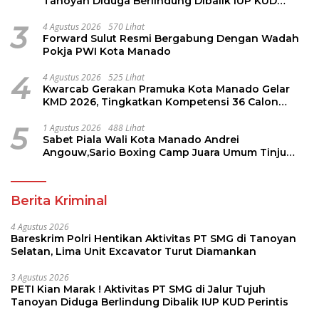
Tanoyan Diduga Berlindung Dibalik IUP KUD
Perintis
3
4 Agustus 2026
570 Lihat
Forward Sulut Resmi Bergabung Dengan Wadah
Pokja PWI Kota Manado
4
4 Agustus 2026
525 Lihat
Kwarcab Gerakan Pramuka Kota Manado Gelar
KMD 2026, Tingkatkan Kompetensi 36 Calon
Pembina Pramuka
5
1 Agustus 2026
488 Lihat
Sabet Piala Wali Kota Manado Andrei
Angouw,Sario Boxing Camp Juara Umum Tinju
Perbati 2026
Berita Kriminal
4 Agustus 2026
Bareskrim Polri Hentikan Aktivitas PT SMG di Tanoyan
Selatan, Lima Unit Excavator Turut Diamankan
3 Agustus 2026
PETI Kian Marak ! Aktivitas PT SMG di Jalur Tujuh
Tanoyan Diduga Berlindung Dibalik IUP KUD Perintis