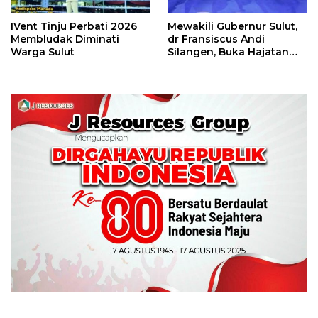
IVent Tinju Perbati 2026
Mewakili Gubernur Sulut,
Membludak Diminati
dr Fransiscus Andi
Warga Sulut
Silangen, Buka Hajatan
Tinju Perbati Sulut,
Memperebutkan Piala
Wali Kota Manado