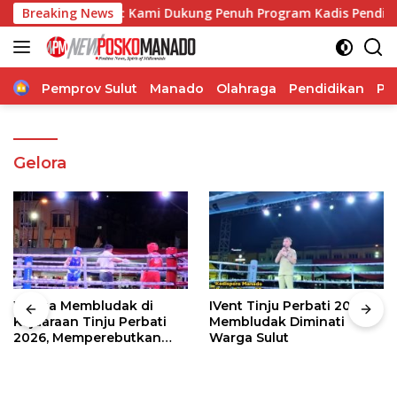
Langsung
lly Ticoalu: Kami Dukung Penuh Program Kadis Pendidikan, J
Breaking News
ke
konten
Home
Pemprov Sulut
Manado
Olahraga
Pendidikan
Po
Gelora
Warga Membludak di
IVent Tinju Perbati 2026
Kejuaraan Tinju Perbati
Membludak Diminati
2026, Memperebutkan
Warga Sulut
Piala Wali Kota