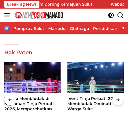
Langsung
orasi, Pangdam Dorong Kemajuan Sulut
Breaking News
Wabup Theodoru
ke
konten
Home
Pemprov Sulut
Manado
Olahraga
Pendidikan
Po
Hak Paten
Warga Membludak di
IVent Tinju Perbati 2026
Kejuaraan Tinju Perbati
Membludak Diminati
2026, Memperebutkan
Warga Sulut
Piala Wali Kota