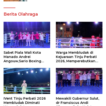
Berita Olahraga
Sabet Piala Wali Kota
Warga Membludak di
Manado Andrei
Kejuaraan Tinju Perbati
Angouw,Sario Boxing
2026, Memperebutkan
Camp Juara Umum Tinju
Piala Wali Kota
Perbati 2026
IVent Tinju Perbati 2026
Mewakili Gubernur Sulut,
Membludak Diminati
dr Fransiscus Andi