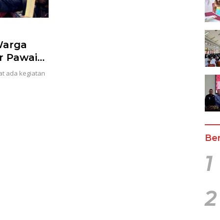
Warga
r Pawai
hat ada kegiatan
Ber
1
2