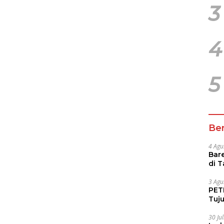
3
4
5
Ber
4 Agu
Bare
di 
Tur
3 Agu
PETI
Tuj
IUP 
30 Ju