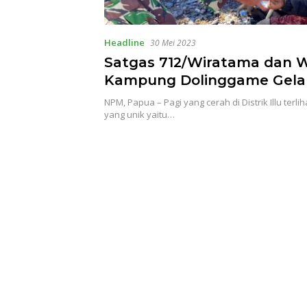
Headline
30 Mei 2023
Satgas 712/Wiratama dan 
Kampung Dolinggame Gela
Bendera Merah Putih
NPM, Papua – Pagi yang cerah di Distrik Illu terli
yang unik yaitu…