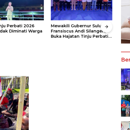
nju Perbati 2026
Mewakili Gubernur Sulut, dr
Juar
ak Diminati Warga
Fransiscus Andi Silangen,
Keju
Buka Hajatan Tinju Perbati
2026
Sulut, Memperebutkan Piala
Wali
Wali Kota Manado
Ber