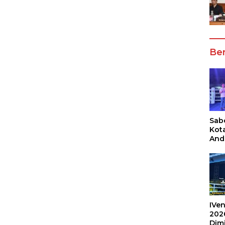
Ber
Sabe
Kot
And
Ang
Box
Umu
202
IVen
202
Dim