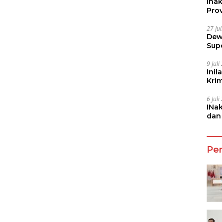
Ina
Prov
27 Ju
Dew
Sup
9 Jul
Inil
Kri
She
6 Jul
INa
dan
Jala
Pe