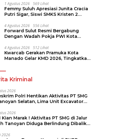
1 Agustus 2026
569 Lihat
Femmy Suluh Apresiasi Junita Cracia
Putri Sigar, Siswi SMKS Kristen 2
Tomohon Raih Medali Perak LKS
Dikmen Nasional 2026
4 Agustus 2026
556 Lihat
Forward Sulut Resmi Bergabung
Dengan Wadah Pokja PWI Kota
Manado
4 Agustus 2026
512 Lihat
Kwarcab Gerakan Pramuka Kota
Manado Gelar KMD 2026, Tingkatkan
Kompetensi 36 Calon Pembina
Pramuka
ita Kriminal
stus 2026
skrim Polri Hentikan Aktivitas PT SMG
Tanoyan Selatan, Lima Unit Excavator
ut Diamankan
stus 2026
 Kian Marak ! Aktivitas PT SMG di Jalur
uh Tanoyan Diduga Berlindung Dibalik
KUD Perintis
li 2026