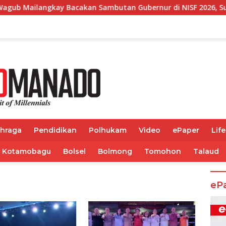
y Bacakan Sambutan Gubernur di NISF 2026, Sulut Tawarkan Pas
ahraga
Pendidikan
Polhukam
Video
ePaper
Life
Kotamobagu
Bolsel
Bolmong
Tomohon
Talaud
eP