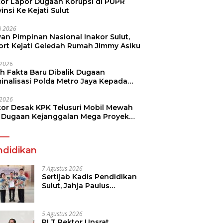
kor Lapor Dugaan Korupsi di PUPR
insi Ke Kejati Sulut
li 2026
an Pimpinan Nasional Inakor Sulut,
ort Kejati Geledah Rumah Jimmy Asiku
i 2026
ah Fakta Baru Dibalik Dugaan
minalisasi Polda Metro Jaya Kepada
see Monicha Elshaday
i 2026
kor Desak KPK Telusuri Mobil Mewah
 Dugaan Kejanggalan Mega Proyek
n di BPJN
ndidikan
7 Agustus 2026
Sertijab Kadis Pendidikan
Sulut, Jahja Paulus
Rondonuwu Siap Lanjutkan
Program Strategis
Pendidikan
5 Agustus 2026
PLT Rektor Unsrat