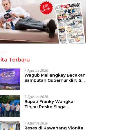
a Tinju Asia Ramaikan
Panitia Tinju Perbati 2026
R
araan Tinju Perbati
dan Pihak Mega Jasa
T
 Memperebutkan Piala
Kelolah All Out Siapkan
B
 Kota Manado
Lokasi Pertandingan
P
ita Terbaru
7 Agustus 2026
Wagub Mailangkay Bacakan
Sambutan Gubernur di NISF
2026, Sulut Tawarkan
Pasifik Gateway dan
Hilirisasi Kelapa ke Investor
7 Agustus 2026
Bupati Franky Wongkar
Tinjau Posko Siaga
Karhutla, Pastikan
Kesiapsiagaan Hadapi
Musim Kemarau
7 Agustus 2026
Reses di Kawahang Vionita