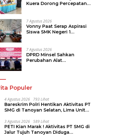
Kuera Dorong Percepatan
Pembangunan di Nusa
Utara
7 Agustus 2026
Vonny Paat Serap Aspirasi
Siswa SMK Negeri 1
Tondano
7 Agustus 2026
DPRD Minsel Sahkan
Perubahan Alat
Kelengkapan Dewan dan
Sepakati KUA-PPAS 2027
ita Populer
4 Agustus 2026
793 Lihat
Bareskrim Polri Hentikan Aktivitas PT
SMG di Tanoyan Selatan, Lima Unit
Excavator Turut Diamankan
3 Agustus 2026
589 Lihat
PETI Kian Marak ! Aktivitas PT SMG di
Jalur Tujuh Tanoyan Diduga
Berlindung Dibalik IUP KUD Perintis