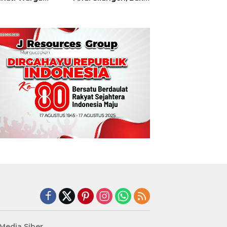
t
Hajatan Tinju
Perbati Sulut,
Memperebutkan
Piala Wali Kota
Manado
edia Siber