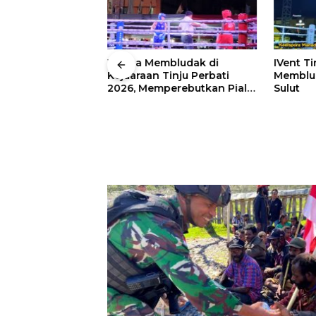
 Wali Kota
Warga Membludak di
IVent Ti
drei
Kejuaraan Tinju Perbati
Memblud
rio Boxing Camp
2026, Memperebutkan Piala
Sulut
 Tinju Perbati
Wali Kota