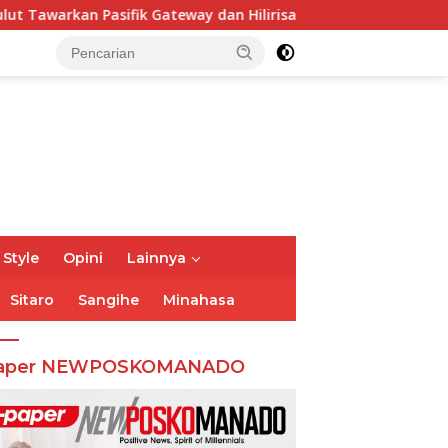
ifik Gateway dan Hilirisasi Kelapa ke Investor
Bupati
 Style
Opini
Lainnya
Sitaro
Sangihe
Minahasa
aper NEWPOSKOMANADO