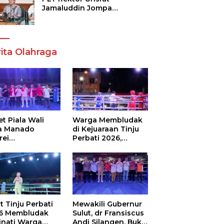
Jamaluddin Jompa
Tekankan 7 Poin, Pastikan
Layanan Akademik dan
Kampus Kondusif
ita Olahraga
t Piala Wali
Warga Membludak
a Manado
di Kejuaraan Tinju
rei
Perbati 2026,
ouw,Sario
Memperebutkan
ing Camp Juara
Piala Wali Kota
m Tinju Perbati
6
t Tinju Perbati
Mewakili Gubernur
6 Membludak
Sulut, dr Fransiscus
inati Warga
Andi Silangen, Buka