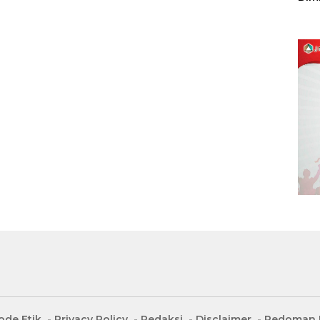
Sulu
ode Etik
Privacy Policy
Redaksi
Disclaimer
Pedoman M