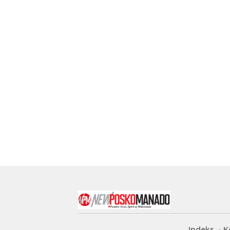
Indeks
K