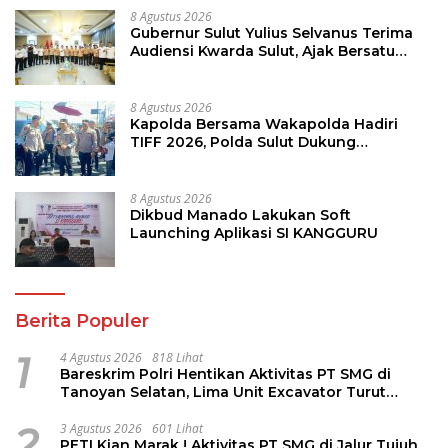
8 Agustus 2026
Gubernur Sulut Yulius Selvanus Terima
Audiensi Kwarda Sulut, Ajak Bersatu
Bersama Bangun Sulut
8 Agustus 2026
Kapolda Bersama Wakapolda Hadiri
TIFF 2026, Polda Sulut Dukung
Pariwisata dan Jamin Keamanan
8 Agustus 2026
Dikbud Manado Lakukan Soft
Launching Aplikasi SI KANGGURU
Berita Populer
1
4 Agustus 2026
818 Lihat
Bareskrim Polri Hentikan Aktivitas PT SMG di
Tanoyan Selatan, Lima Unit Excavator Turut
Diamankan
2
3 Agustus 2026
601 Lihat
PETI Kian Marak ! Aktivitas PT SMG di Jalur Tujuh