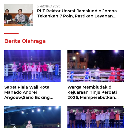
5 Agustus 2026
PLT Rektor Unsrat Jamaluddin Jompa
Tekankan 7 Poin, Pastikan Layanan
Akademik dan Kampus Kondusif
Berita Olahraga
Sabet Piala Wali Kota
Warga Membludak di
Manado Andrei
Kejuaraan Tinju Perbati
Angouw,Sario Boxing
2026, Memperebutkan
Camp Juara Umum Tinju
Piala Wali Kota
Perbati 2026