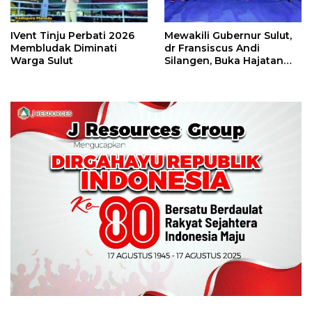
IVent Tinju Perbati 2026
Mewakili Gubernur Sulut,
Membludak Diminati
dr Fransiscus Andi
Warga Sulut
Silangen, Buka Hajatan
Tinju Perbati Sulut,
Memperebutkan Piala
Wali Kota Manado