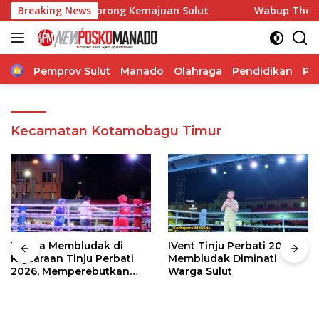
Langsung
i, Pangdam Dorong Kemajuan Sulut
Breaking News
Wabup Theodorus Kaw
ke
konten
Home
Pemprov Sulut
Manado
Olahraga
Pendidikan
Po
Kecamatan Kotamobagu Timur
Warga Membludak di
IVent Tinju Perbati 2026
Kejuaraan Tinju Perbati
Membludak Diminati
2026, Memperebutkan
Warga Sulut
Piala Wali Kota